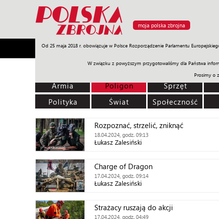
moja polska zbrojna
Od 25 maja 2018 r. obowiązuje w Polsce Rozporządzenie Parlamentu Europejskieg
Armia
Poligon
Sprzęt
Misje
Polityka
Prawo
W związku z powyższym przygotowaliśmy dla Państwa inform
Prosimy o 
Armia
Poligon
Sprzęt
Polityka
Świat
Społeczność
Rozpoznać, strzelić, zniknąć
18.04.2024, godz. 09:13
Łukasz Zalesiński
Charge of Dragon
17.04.2024, godz. 09:14
Łukasz Zalesiński
Strażacy ruszają do akcji
17.04.2024, godz. 04:49