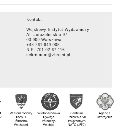
Kontakt
Wojskowy Instytut Wydawniczy
Al. Jerozolimskie 97
00-909 Warszawa
+48 261 849 008
NIP: 701-02-67-116
sekretariat@zbrojni.pl
t
Wielonarodowy
Wielonarodowa
Centrum
Agencja
SZ
Korpus
Dywizja
Szkolenia Sił
Uzbrojenia
Północno-
Północny-
Połączonych
Wschodni
Wschód
NATO (JFTC)