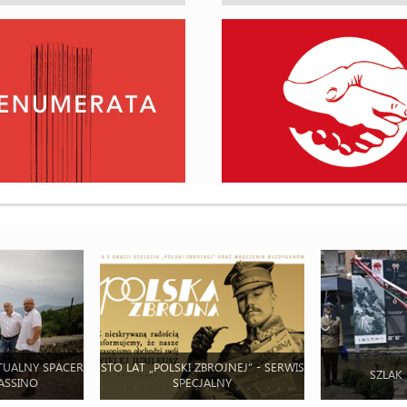
TUALNY SPACER
STO LAT „POLSKI ZBROJNEJ” - SERWIS
SZLAK
ASSINO
SPECJALNY