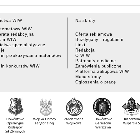
ictwa WIW
Na skróty
nternetowy WIW
rata redakcyjna
Oferta reklamowa
ism WIW
Buzdygany - regulamin
ctwa specjalistyczne
Linki
cje
Redakcja
in przekazywania materiałów
O WIW
Patronaty medialne
min konkursów WIW
Zamówienia publiczne
Platforma zakupowa WIW
Mapa strony
Ogłoszenia o pracę
Dowództwo
Wojska Obrony
Żandarmeria
Dowództwo
Inspektora
Operacyjne
Terytorialnej
Wojskowa
Garnizonu
Wsparcia 
Rodzajów
Warszawa
Sił Zbrojnych