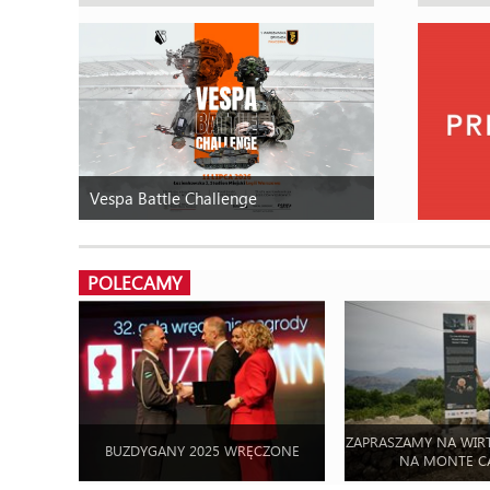
Vespa Battle Challenge
POLECAMY
ZAPRASZAMY NA WIR
BUZDYGANY 2025 WRĘCZONE
NA MONTE C