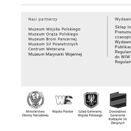
Nasi partnerzy
Wydawn
Sklep I
Muzeum Wojska Polskiego
Prenume
Muzeum Oręża Polskiego
czasop
Muzeum Broni Pancernej
Wydawni
Muzeum Sił Powietrznych
Publika
Centrum Weterana
Regulam
Muzeum Marynarki Wojennej
do WIW
Regula
Ministerstwo
Wojsko Polskie
Sztab Generalny
Dowództwo
Obrony Narodowej
Wojska Polskiego
Generalne
Rodzajów Sił
Zbrojnych