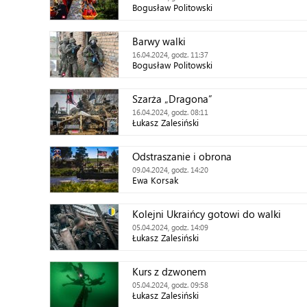
Bogusław Politowski
Barwy walki
16.04.2024, godz. 11:37
Bogusław Politowski
Szarża „Dragona”
16.04.2024, godz. 08:11
Łukasz Zalesiński
Odstraszanie i obrona
09.04.2024, godz. 14:20
Ewa Korsak
Kolejni Ukraińcy gotowi do walki
05.04.2024, godz. 14:09
Łukasz Zalesiński
Kurs z dzwonem
05.04.2024, godz. 09:58
Łukasz Zalesiński