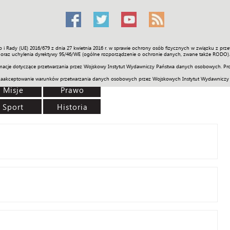
o i Rady (UE) 2016/679 z dnia 27 kwietnia 2016 r. w sprawie ochrony osób fizycznych w związku z 
Świat
Społeczność
Sport
Historia
Galerie
Wideo
ENGLI
oraz uchylenia dyrektywy 95/46/WE (ogólne rozporządzenie o ochronie danych, zwane także RODO).
acje dotyczące przetwarzania przez Wojskowy Instytut Wydawniczy Państwa danych osobowych. Pro
zaakceptowanie warunków przetwarzania danych osobowych przez Wojskowych Instytut Wydawniczy
Misje
Prawo
Sport
Historia