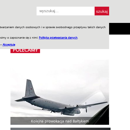
przetwarzaniem danych osobowych i w sprawie swobodnego przepływu takich danych
SH
SKLEP
Jednodniówki
Praca w WIW
simy o zapoznanie się z nimi:
Polityka przetwarzania danych
.
 –
Akceptuję
POLECAMY
Kolejna prowokacja nad Bałtykiem