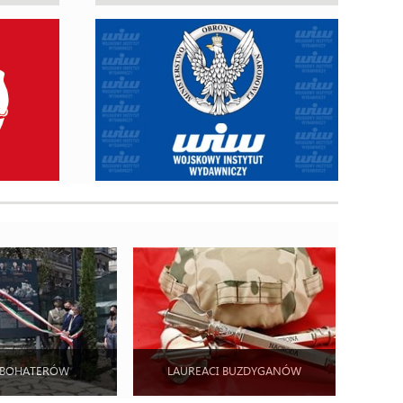
 BOHATERÓW
LAUREACI BUZDYGANÓW