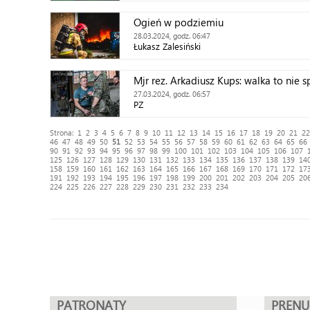
Ogień w podziemiu
28.03.2024, godz. 06:47
Łukasz Zalesiński
Mjr rez. Arkadiusz Kups: walka to nie s
27.03.2024, godz. 06:57
PZ
Strona:
1
2
3
4
5
6
7
8
9
10
11
12
13
14
15
16
17
18
19
20
21
22
46
47
48
49
50
51
52
53
54
55
56
57
58
59
60
61
62
63
64
65
66
90
91
92
93
94
95
96
97
98
99
100
101
102
103
104
105
106
107
125
126
127
128
129
130
131
132
133
134
135
136
137
138
139
14
158
159
160
161
162
163
164
165
166
167
168
169
170
171
172
17
191
192
193
194
195
196
197
198
199
200
201
202
203
204
205
20
224
225
226
227
228
229
230
231
232
233
234
PATRONATY
PREN