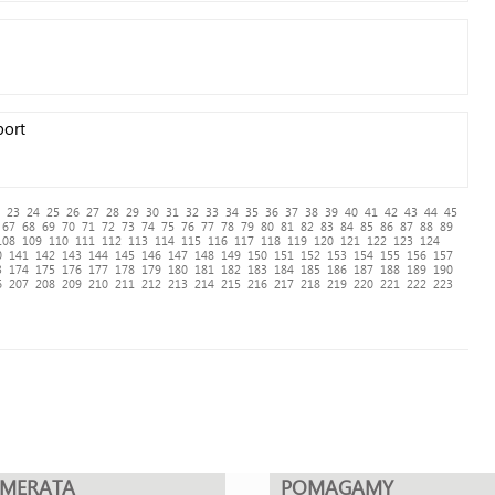
port
23
24
25
26
27
28
29
30
31
32
33
34
35
36
37
38
39
40
41
42
43
44
45
67
68
69
70
71
72
73
74
75
76
77
78
79
80
81
82
83
84
85
86
87
88
89
108
109
110
111
112
113
114
115
116
117
118
119
120
121
122
123
124
0
141
142
143
144
145
146
147
148
149
150
151
152
153
154
155
156
157
3
174
175
176
177
178
179
180
181
182
183
184
185
186
187
188
189
190
6
207
208
209
210
211
212
213
214
215
216
217
218
219
220
221
222
223
UMERATA
POMAGAMY