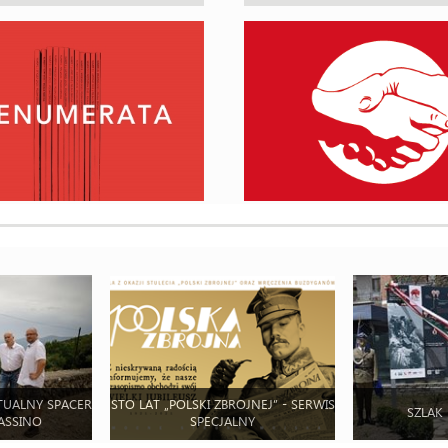
TUALNY SPACER
STO LAT „POLSKI ZBROJNEJ” - SERWIS
SZLAK
ASSINO
SPECJALNY