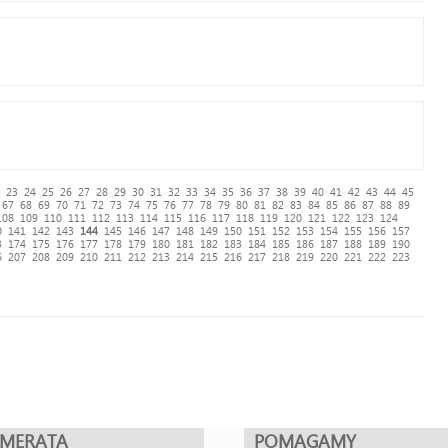
23
24
25
26
27
28
29
30
31
32
33
34
35
36
37
38
39
40
41
42
43
44
45
67
68
69
70
71
72
73
74
75
76
77
78
79
80
81
82
83
84
85
86
87
88
89
108
109
110
111
112
113
114
115
116
117
118
119
120
121
122
123
124
0
141
142
143
144
145
146
147
148
149
150
151
152
153
154
155
156
157
3
174
175
176
177
178
179
180
181
182
183
184
185
186
187
188
189
190
6
207
208
209
210
211
212
213
214
215
216
217
218
219
220
221
222
223
UMERATA
POMAGAMY