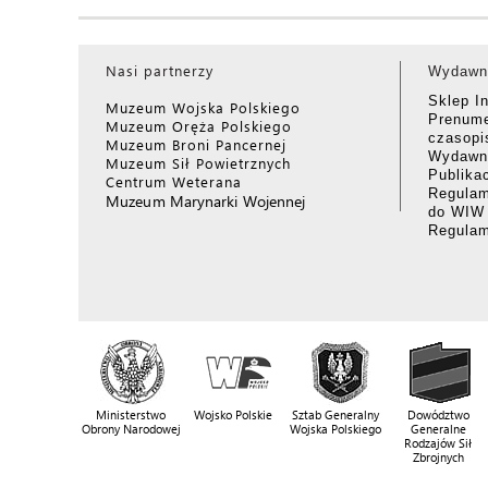
Nasi partnerzy
Wydawn
Sklep I
Muzeum Wojska Polskiego
Prenume
Muzeum Oręża Polskiego
czasop
Muzeum Broni Pancernej
Wydawni
Muzeum Sił Powietrznych
Publika
Centrum Weterana
Regulam
Muzeum Marynarki Wojennej
do WIW
Regula
Ministerstwo
Wojsko Polskie
Sztab Generalny
Dowództwo
Obrony Narodowej
Wojska Polskiego
Generalne
Rodzajów Sił
Zbrojnych