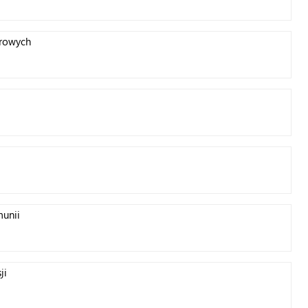
orowych
munii
ji