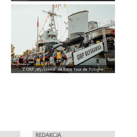
Z ORP „Błyskawica” na trasę Tour de Pologne
REDAKCJA