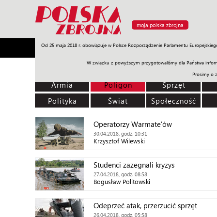
moja polska zbrojna
Od 25 maja 2018 r. obowiązuje w Polsce Rozporządzenie Parlamentu Europejskieg
Armia
Poligon
Sprzęt
Misje
Polityka
Prawo
W związku z powyższym przygotowaliśmy dla Państwa inform
Prosimy o 
Armia
Poligon
Sprzęt
Polityka
Świat
Społeczność
Operatorzy Warmate'ów
30.04.2018, godz. 10:31
Krzysztof Wilewski
Studenci zażegnali kryzys
27.04.2018, godz. 08:58
Bogusław Politowski
Odeprzeć atak, przerzucić sprzęt
26.04.2018, godz. 05:58