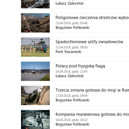
Łukasz Zalesiński
Poligonowe ćwiczenia strzelców wyb
23.04.2018, godz. 05:46
Bogusław Politowski
Spadochronowe szlify zwiadowców
21.04.2018, godz. 08:00
Piotr Raszewski
Polacy pod fryzyjską flagą
18.04.2018, godz. 11:45
Łukasz Zalesiński
Trzecia zmiana gotowa do misji w Ru
17.04.2018, godz. 09:44
Bogusław Politowski
Kompania manewrowa gotowa do mis
16.04.2018, godz. 10:13
Bogusław Politowski