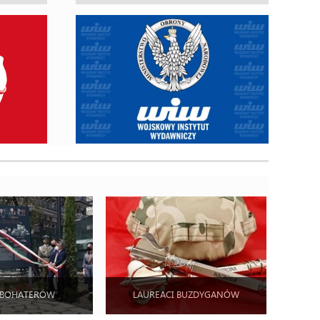
 BOHATERÓW
LAUREACI BUZDYGANÓW