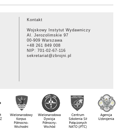
Kontakt
Wojskowy Instytut Wydawniczy
Al. Jerozolimskie 97
00-909 Warszawa
+48 261 849 008
NIP: 701-02-67-116
sekretariat@zbrojni.pl
t
Wielonarodowy
Wielonarodowa
Centrum
Agencja
SZ
Korpus
Dywizja
Szkolenia Sił
Uzbrojenia
Północno-
Północny-
Połączonych
Wschodni
Wschód
NATO (JFTC)