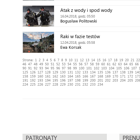
Atak z wody i spod wody
16.04.2018, godz. 05:50
Bogusław Politowski
Raki w fazie testów
12.04.2018, godz. 05:58
Ewa Korsak
Strona:
1
2
3
4
5
6
7
8
9
10
11
12
13
14
15
16
17
18
19
20
21
22
46
47
48
49
50
51
52
53
54
55
56
57
58
59
60
61
62
63
64
65
66
90
91
92
93
94
95
96
97
98
99
100
101
102
103
104
105
106
107
125
126
127
128
129
130
131
132
133
134
135
136
137
138
139
14
158
159
160
161
162
163
164
165
166
167
168
169
170
171
172
17
191
192
193
194
195
196
197
198
199
200
201
202
203
204
205
20
224
225
226
227
228
229
230
231
232
233
234
PATRONATY
PREN