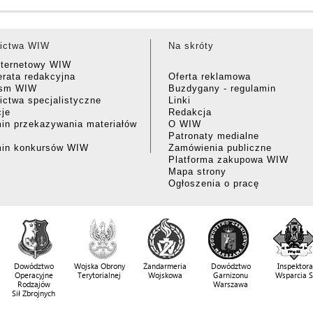
ictwa WIW
Na skróty
nternetowy WIW
rata redakcyjna
Oferta reklamowa
ism WIW
Buzdygany - regulamin
ctwa specjalistyczne
Linki
cje
Redakcja
in przekazywania materiałów
O WIW
Patronaty medialne
min konkursów WIW
Zamówienia publiczne
Platforma zakupowa WIW
Mapa strony
Ogłoszenia o pracę
Dowództwo
Wojska Obrony
Żandarmeria
Dowództwo
Inspektora
Operacyjne
Terytorialnej
Wojskowa
Garnizonu
Wsparcia 
Rodzajów
Warszawa
Sił Zbrojnych