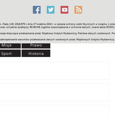
o i Rady (UE) 2016/679 z dnia 27 kwietnia 2016 r. w sprawie ochrony osób fizycznych w związku z 
Świat
Społeczność
Sport
Historia
Galerie
Wideo
ENGLI
oraz uchylenia dyrektywy 95/46/WE (ogólne rozporządzenie o ochronie danych, zwane także RODO).
acje dotyczące przetwarzania przez Wojskowy Instytut Wydawniczy Państwa danych osobowych. Pro
zaakceptowanie warunków przetwarzania danych osobowych przez Wojskowych Instytut Wydawniczy
Misje
Prawo
Sport
Historia