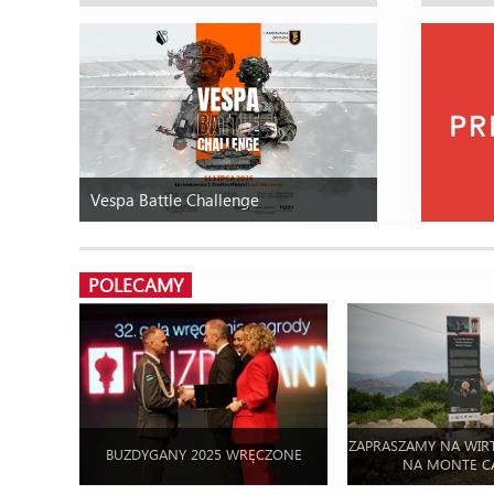
Vespa Battle Challenge
POLECAMY
ZAPRASZAMY NA WIR
BUZDYGANY 2025 WRĘCZONE
NA MONTE C