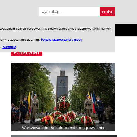
przetwarzaniem danych osobowych i w sprawie swobodnego przepływu takich danych
SH
SKLEP
Jednodniówki
Praca w WIW
simy o zapoznanie się z nimi:
Polityka przetwarzania danych
.
 –
Akceptuję
POLECAMY
Warszawa oddała hołd bohaterom powstania