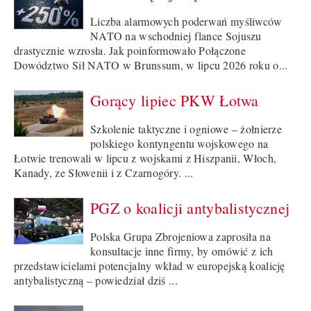
Liczba alarmowych poderwań myśliwców
NATO na wschodniej flance Sojuszu
drastycznie wzrosła. Jak poinformowało Połączone
Dowództwo Sił NATO w Brunssum, w lipcu 2026 roku o...
Gorący lipiec PKW Łotwa
Szkolenie taktyczne i ogniowe – żołnierze
polskiego kontyngentu wojskowego na
Łotwie trenowali w lipcu z wojskami z Hiszpanii, Włoch,
Kanady, ze Słowenii i z Czarnogóry. ...
PGZ o koalicji antybalistycznej
Polska Grupa Zbrojeniowa zaprosiła na
konsultacje inne firmy, by omówić z ich
przedstawicielami potencjalny wkład w europejską koalicję
antybalistyczną – powiedział dziś ...