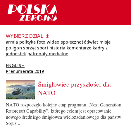
WYBIERZ DZIAŁ
armia
polityka
foto
wideo
społeczność
świat
misje
poligon
sprzęt
sport
historia
komentarze
kadry
z
jednostek
patronaty medialne
ENGLISH
Prenumerata 2019
Śmigłowiec przyszłości dla
NATO
NATO rozpoczęło kolejny etap programu „Next Generation
Rotorcraft Capability”, którego celem jest opracowanie
nowego średniego śmigłowca wielozadaniowego dla państw
Sojus...