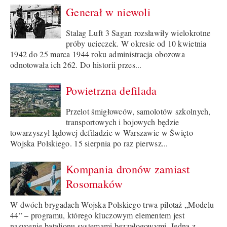
Generał w niewoli
Stalag Luft 3 Sagan rozsławiły wielokrotne
próby ucieczek. W okresie od 10 kwietnia
1942 do 25 marca 1944 roku administracja obozowa
odnotowała ich 262. Do historii przes...
Powietrzna defilada
Przelot śmigłowców, samolotów szkolnych,
transportowych i bojowych będzie
towarzyszył lądowej defiladzie w Warszawie w Święto
Wojska Polskiego. 15 sierpnia po raz pierwsz...
Kompania dronów zamiast
Rosomaków
W dwóch brygadach Wojska Polskiego trwa pilotaż „Modelu
44” – programu, którego kluczowym elementem jest
nasycenie batalionu systemami bezzałogowymi. Jedną z