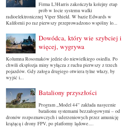
Firma L3Harris zakończyła kolejny etap
prób w locie systemu walki
radioelektronicznej Viper Shield. W bazie Edwards w
Kalifornii po raz pierwszy przeprowadzono wspólny lo...
Dowódca, który wie szybciej i
więcej, wygrywa
Kolumna Rosomaków jedzie do niewielkiego osiedla. Po
chwili eksplozja miny wyłącza z ruchu pierwszy z trzech
pojazdów. Gdy załoga drugiego otwiera tylne włazy, by
wyjść i...
Bataliony przyszłości
Program „Model 44” zakłada nasycenie
batalionu systemami bezzałogowymi – od
dronów rozpoznawczych i uderzeniowych przez amunicję
krążącą i drony FPV, po platformy lądowe....