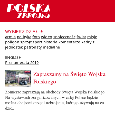
WYBIERZ DZIAŁ
armia
polityka
foto
wideo
społeczność
świat
misje
poligon
sprzęt
sport
historia
komentarze
kadry
z
jednostek
patronaty medialne
ENGLISH
Prenumerata 2019
Zapraszamy na Święto Wojska
Polskiego
Żołnierze zapraszają na obchody Święta Wojska Polskiego.
Na wystawach zorganizowanych w całej Polsce będzie
można obejrzeć sprzęt i uzbrojenie, którego używają na co
dzie...