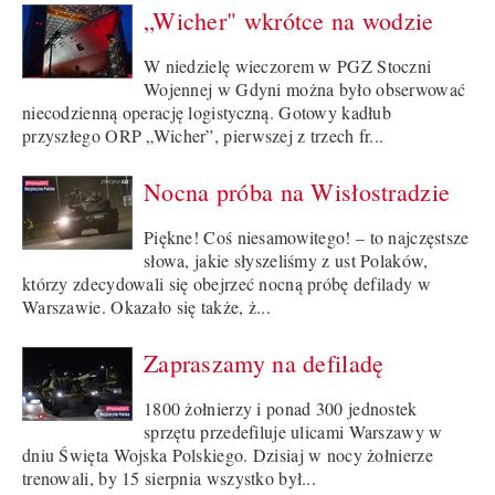
„Wicher" wkrótce na wodzie
W niedzielę wieczorem w PGZ Stoczni
Wojennej w Gdyni można było obserwować
niecodzienną operację logistyczną. Gotowy kadłub
przyszłego ORP „Wicher”, pierwszej z trzech fr...
Nocna próba na Wisłostradzie
Piękne! Coś niesamowitego! – to najczęstsze
słowa, jakie słyszeliśmy z ust Polaków,
którzy zdecydowali się obejrzeć nocną próbę defilady w
Warszawie. Okazało się także, ż...
Zapraszamy na defiladę
1800 żołnierzy i ponad 300 jednostek
sprzętu przedefiluje ulicami Warszawy w
dniu Święta Wojska Polskiego. Dzisiaj w nocy żołnierze
trenowali, by 15 sierpnia wszystko był...