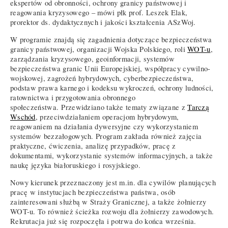
ekspertów od obronności, ochrony granicy państwowej i
reagowania kryzysowego – mówi płk prof. Leszek Elak,
prorektor ds. dydaktycznych i jakości kształcenia ASzWoj.
W programie znajdą się zagadnienia dotyczące bezpieczeństwa
granicy państwowej, organizacji Wojska Polskiego, roli
WOT-u
,
zarządzania kryzysowego, geoinformacji, systemów
bezpieczeństwa granic Unii Europejskiej, współpracy cywilno-
wojskowej, zagrożeń hybrydowych, cyberbezpieczeństwa,
podstaw prawa karnego i kodeksu wykroczeń, ochrony ludności,
ratownictwa i przygotowania obronnego
społeczeństwa. Przewidziano także tematy związane z
Tarczą
Wschód
, przeciwdziałaniem operacjom hybrydowym,
reagowaniem na działania dywersyjne czy wykorzystaniem
systemów bezzałogowych. Program zakłada również zajęcia
praktyczne, ćwiczenia, analizę przypadków, pracę z
dokumentami, wykorzystanie systemów informacyjnych, a także
naukę języka białoruskiego i rosyjskiego.
Nowy kierunek przeznaczony jest m.in. dla cywilów planujących
pracę w instytucjach bezpieczeństwa państwa, osób
zainteresowani służbą w Straży Granicznej, a także żołnierzy
WOT-u. To również ścieżka rozwoju dla żołnierzy zawodowych.
Rekrutacja już się rozpoczęła i potrwa do końca września.