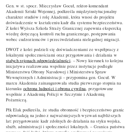
Gen. w st. spocz. Mieczysław Gocuł, rektor-komendant
Akademii Sztuki Wojennej, podkreśla międzyinstytucjonalny
charakter studiów i rolę Akademii, która wnosi do projektu
doświadczenie w kształceniu kadr dla systemu bezpieczeństwa.
Z kolei Wyższa Szkoła Straży Granicznej zapewnia ekspercką
wiedzę dotyczącą kontroli ruchu granicznego, postępowania
wobec cudzoziemców i przeciwdziałania nielegalnej migracji.
DWOT z kolei podzieli się doświadczeniami ze współpracy z
lokalnymi społecznościami oraz przygotowania i działania w
stałych rejonach odpowiedzialności
. – Nowy kierunek to kolejna
inicjatywa realizowana wspólnie przez instytucje podległe
Ministerstwu Obrony Narodowej i Ministerstwu Spraw
Wewnętrznych i Administracji – przypomina gen. Gocuł. W
marcu Akademia zainaugurowała studia pierwszego stopnia na
kierunku
ochrona ludności i obrona cywilna
, przygotowane
wspólnie z Akademią Policji w Szczytnie i Akademią
Pożarniczą.
Płk Elak podkreśla, że studia obronność i bezpieczeństwo granic
odpowiadają na jedno z najważniejszych wyzwań najbliższych
lat: przygotowanie kadr zdolnych do działania na styku wojska,
służb, administracji i społeczności lokalnych. – Granica państwa