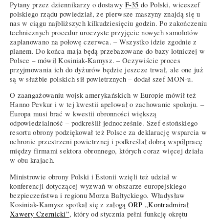
Pytany przez dziennikarzy o dostawy
F-35
do Polski, wiceszef
polskiego rządu powiedział, że pierwsze maszyny znajdą się u
nas w ciągu najbliższych kilkudziesięciu godzin. Po zakończeniu
technicznych procedur uroczyste przyjęcie nowych samolotów
zaplanowano na połowę czerwca. – Wszystko idzie zgodnie z
planem. Do końca maja będą przebazowane do bazy lotniczej w
Polsce – mówił Kosiniak-Kamysz. – Oczywiście proces
przyjmowania ich do dyżurów będzie jeszcze trwał, ale one już
są w służbie polskich sił powietrznych – dodał szef MON-u.
O zaangażowaniu wojsk amerykańskich w Europie mówił też
Hanno Pevkur i w tej kwestii apelował o zachowanie spokoju. –
Europa musi brać w kwestii obronności większą
odpowiedzialność – podkreślił jednocześnie. Szef estońskiego
resortu obrony podziękował też Polsce za deklarację wsparcia w
ochronie przestrzeni powietrznej i podkreślał dobrą współpracę
między firmami sektora obronnego, których coraz więcej działa
w obu krajach.
Ministrowie obrony Polski i Estonii wzięli też udział w
konferencji dotyczącej wyzwań w obszarze europejskiego
bezpieczeństwa i regionu Morza Bałtyckiego. Władysław
Kosiniak-Kamysz spotkał się z załogą
ORP „Kontradmirał
Xawery Czernicki”
, który od stycznia pełni funkcję okrętu