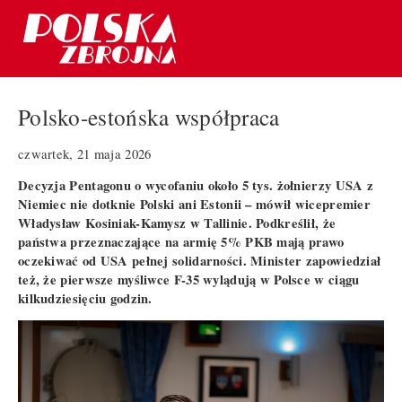
Polsko-estońska współpraca
czwartek, 21 maja 2026
Decyzja Pentagonu o wycofaniu około 5 tys. żołnierzy USA z
Niemiec nie dotknie Polski ani Estonii – mówił wicepremier
Władysław Kosiniak-Kamysz w Tallinie. Podkreślił, że
państwa przeznaczające na armię 5% PKB mają prawo
oczekiwać od USA pełnej solidarności. Minister zapowiedział
też, że pierwsze myśliwce F-35 wylądują w Polsce w ciągu
kilkudziesięciu godzin.