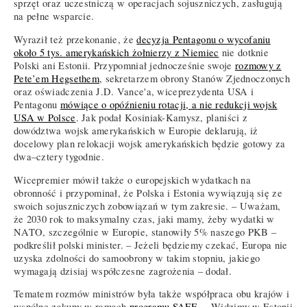
sprzęt oraz uczestniczą w operacjach sojuszniczych, zasługują
na pełne wsparcie.
Wyraził też przekonanie, że
decyzja Pentagonu o wycofaniu
około 5 tys. amerykańskich żołnierzy z Niemiec
nie dotknie
Polski ani Estonii. Przypomniał jednocześnie swoje
rozmowy z
Pete’em Hegsethem
, sekretarzem obrony Stanów Zjednoczonych
oraz oświadczenia J.D. Vance'a, wiceprezydenta USA i
Pentagonu
mówiące o opóźnieniu rotacji, a nie redukcji wojsk
USA w Polsce
. Jak podał Kosiniak-Kamysz, planiści z
dowództwa wojsk amerykańskich w Europie deklarują, iż
docelowy plan relokacji wojsk amerykańskich będzie gotowy za
dwa–cztery tygodnie.
Wicepremier mówił także o europejskich wydatkach na
obronność i przypominał, że Polska i Estonia wywiązują się ze
swoich sojuszniczych zobowiązań w tym zakresie. – Uważam,
że 2030 rok to maksymalny czas, jaki mamy, żeby wydatki w
NATO, szczególnie w Europie, stanowiły 5% naszego PKB –
podkreślił polski minister. – Jeżeli będziemy czekać, Europa nie
uzyska zdolności do samoobrony w takim stopniu, jakiego
wymagają dzisiaj współczesne zagrożenia – dodał.
Tematem rozmów ministrów była także współpraca obu krajów i
wspólne zakupy w ramach
programu SAFE
. – Widzimy w Estonii