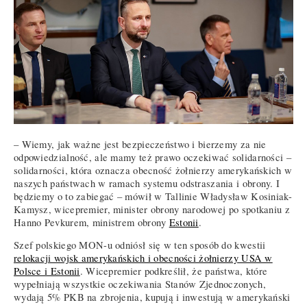
– Wiemy, jak ważne jest bezpieczeństwo i bierzemy za nie
odpowiedzialność, ale mamy też prawo oczekiwać solidarności –
solidarności, która oznacza obecność żołnierzy amerykańskich w
naszych państwach w ramach systemu odstraszania i obrony. I
będziemy o to zabiegać – mówił w Tallinie Władysław Kosiniak-
Kamysz, wicepremier, minister obrony narodowej po spotkaniu z
Hanno Pevkurem, ministrem obrony
Estonii
.
Szef polskiego MON-u odniósł się w ten sposób do kwestii
relokacji wojsk amerykańskich i obecności żołnierzy USA w
Polsce i Estonii
. Wicepremier podkreślił, że państwa, które
wypełniają wszystkie oczekiwania Stanów Zjednoczonych,
wydają 5% PKB na zbrojenia, kupują i inwestują w amerykański