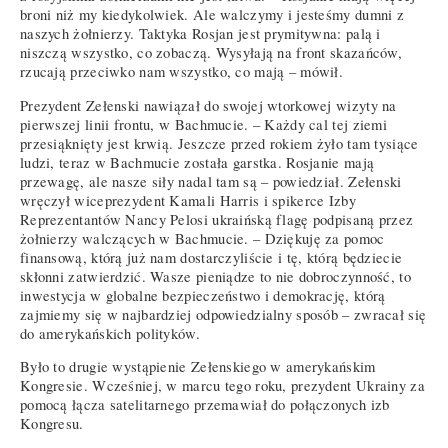
broni niż my kiedykolwiek. Ale walczymy i jesteśmy dumni z
naszych żołnierzy. Taktyka Rosjan jest prymitywna: palą i
niszczą wszystko, co zobaczą. Wysyłają na front skazańców,
rzucają przeciwko nam wszystko, co mają – mówił.
Prezydent Zełenski nawiązał do swojej wtorkowej wizyty na
pierwszej linii frontu, w Bachmucie. – Każdy cal tej ziemi
przesiąknięty jest krwią. Jeszcze przed rokiem żyło tam tysiące
ludzi, teraz w Bachmucie została garstka. Rosjanie mają
przewagę, ale nasze siły nadal tam są – powiedział. Zełenski
wręczył wiceprezydent Kamali Harris i spikerce Izby
Reprezentantów Nancy Pelosi ukraińską flagę podpisaną przez
żołnierzy walczących w Bachmucie. – Dziękuję za pomoc
finansową, którą już nam dostarczyliście i tę, którą będziecie
skłonni zatwierdzić. Wasze pieniądze to nie dobroczynność, to
inwestycja w globalne bezpieczeństwo i demokrację, którą
zajmiemy się w najbardziej odpowiedzialny sposób – zwracał się
do amerykańskich polityków.
Było to drugie wystąpienie Zełenskiego w amerykańskim
Kongresie. Wcześniej, w marcu tego roku, prezydent Ukrainy za
pomocą łącza satelitarnego przemawiał do połączonych izb
Kongresu.