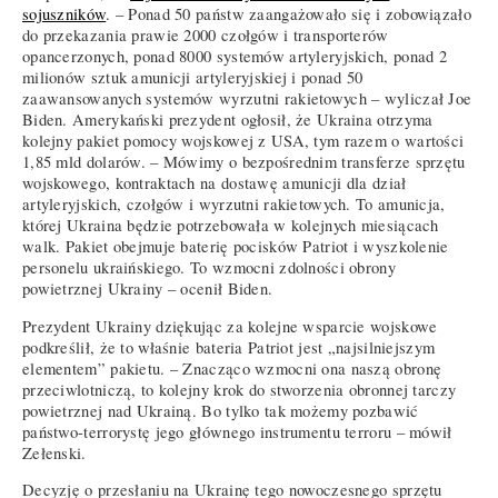
sojuszników
. – Ponad 50 państw zaangażowało się i zobowiązało
do przekazania prawie 2000 czołgów i transporterów
opancerzonych, ponad 8000 systemów artyleryjskich, ponad 2
milionów sztuk amunicji artyleryjskiej i ponad 50
zaawansowanych systemów wyrzutni rakietowych – wyliczał Joe
Biden. Amerykański prezydent ogłosił, że Ukraina otrzyma
kolejny pakiet pomocy wojskowej z USA, tym razem o wartości
1,85 mld dolarów. – Mówimy o bezpośrednim transferze sprzętu
wojskowego, kontraktach na dostawę amunicji dla dział
artyleryjskich, czołgów i wyrzutni rakietowych. To amunicja,
której Ukraina będzie potrzebowała w kolejnych miesiącach
walk. Pakiet obejmuje baterię pocisków Patriot i wyszkolenie
personelu ukraińskiego. To wzmocni zdolności obrony
powietrznej Ukrainy – ocenił Biden.
Prezydent Ukrainy dziękując za kolejne wsparcie wojskowe
podkreślił, że to właśnie bateria Patriot jest „najsilniejszym
elementem” pakietu. – Znacząco wzmocni ona naszą obronę
przeciwlotniczą, to kolejny krok do stworzenia obronnej tarczy
powietrznej nad Ukrainą. Bo tylko tak możemy pozbawić
państwo-terrorystę jego głównego instrumentu terroru – mówił
Zełenski.
Decyzję o przesłaniu na Ukrainę tego nowoczesnego sprzętu