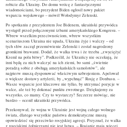
robicie dla Ukrainy. Do domu wrócę z fantastycznymi
wiadomościami, bo prezydent Biden ogłosił nowy pakiet
wsparcia wojskowego – mówił Wołodymyr Zełenski.
Po spotkaniu z prezydentem Joe Bidenem, ukraiński przywódca
wystąpił przed połączonymi izbami amerykańskiego Kongresu. –
Wbrew wszelkim przeciwnościom, wbrew wszystkim
scenariuszom Ukraina nie upada, Ukraina żyje i walczy – od
tych słów zaczął przemówienie Zełenski i został nagrodzony
gromkimi brawami. Dodał, że walka trwa i że trzeba „zwyciężyć
Kreml na polu bitwy”. Podkreślił, że Ukraińcy nie oczekują, że
inni będą za nich walczyć na ich ziemi, bo sami „świetnie
poradzą sobie z obsługą amerykańskich samolotów”, ale
najpierw muszą dysponować właściwym uzbrojeniem. Apelował
o większe dostawy artylerii, by „wypchnąć” Rosję z Donbasu. –
Wasze wsparcie jest kluczowe nie tylko, by utrzymać pozycje w
walce, ale też by dokonać punktu zwrotnego. Dziękujemy za
wszystko, co mamy. Czy to wystarczy? Szczerze mówiąc, nie
bardzo – ocenił ukraiński przywódca.
Przekonywał, że wojna w Ukrainie jest wojną całego wolnego
świata, dlatego wszystkie państwa demokratyczne muszą
opowiedzieć się przeciwko rosyjskiej agresji. Przyznał, że walka
z rosyjskimi żołnierzami nie jest łatwa. – Rosjanie mają więcej