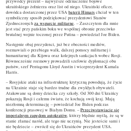
przywódcy prezent – najwyższe odznaczenie bojowe
ukraińskiego żołnierza oraz list od niego. Ukraiński oficer,
dowódca dostarczonej przez USA
baterii Himars
chciał w ten
symboliczny sposób podziękować prezydentowi Stanów
Zjednoczonych
za wsparcie militarne
. – Zaszczytem dla mnie
jest stać przy pańskim boku we wspólnej obronie przeciwko
brutalnej wojnie toczonej przez Putina – powiedział Joe Biden.
Następnie obaj prezydenci, już bez obecności mediów,
rozmawiali o przebiegu walk, dalszej pomocy militarnej i
humanitarnej dla Kijowa oraz kolejnych sankcjach wobec Rosji.
Równocześnie rozmowy prowadzili szefowie dyplomacji obu
państw, szef Pentagonu Lloyd Austin i wiceprezydent Kamala
Harris.
– Rosyjskie ataki na infrastrukturę krytyczną powodują, że życie
na Ukrainie staje się bardzo trudne dla zwykłych obywateli.
Atakowane są domy dziecka czy szkoły. Od 300 dni Ukraińcy
pokazują Rosji i całemu światu, że kochają swój kraj. Mają
niezłomną determinację – powiedział Joe Biden podczas
konferencji prasowej w Białym Domu. –
Przeciwstawiacie się
imperialnym zapędom autokratów
, którzy błędnie myślą, że są w
stanie złamać naród, ale tego nie uczynią. Nie jesteście sami i
nie będziecie – zwrócił się do Ukraińców prezydent USA.