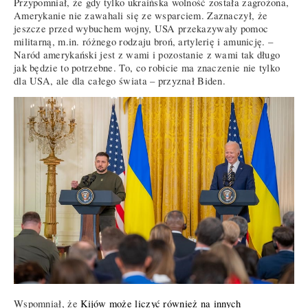
Przypomniał, że gdy tylko ukraińska wolność została zagrożona,
Amerykanie nie zawahali się ze wsparciem. Zaznaczył, że
jeszcze przed wybuchem wojny, USA przekazywały pomoc
militarną, m.in. różnego rodzaju broń, artylerię i amunicję. –
Naród amerykański jest z wami i pozostanie z wami tak długo
jak będzie to potrzebne. To, co robicie ma znaczenie nie tylko
dla USA, ale dla całego świata – przyznał Biden.
Wspomniał, że
Kijów może liczyć również na innych