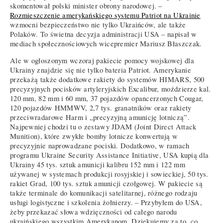
skomentował polski minister obrony narodowej. –
Rozmieszczenie amerykańskiego systemu Patriot na Ukrainie
wzmocni bezpieczeństwo nie tylko Ukraińców, ale także
Polaków. To świetna decyzja administracji USA – napisał w
mediach społecznościowych wicepremier Mariusz Błaszczak.
Ale w ogłoszonym wczoraj pakiecie pomocy wojskowej dla
Ukrainy znajdzie się nie tylko bateria Patriot. Amerykanie
przekażą także dodatkowe rakiety do systemów HIMARS, 500
precyzyjnych pocisków artyleryjskich Excalibur, moździerze kal.
120 mm, 82 mm i 60 mm, 37 pojazdów opancerzonych Cougar,
120 pojazdów HMMWV, 2,7 tys. granatników oraz rakiety
przeciwradarowe Harm i „precyzyjną amunicję lotniczą”.
Najpewniej chodzi tu o zestawy JDAM (Joint Direct Attack
Munition), które zwykłe bomby lotnicze konwertują w
precyzyjnie naprowadzane pociski. Dodatkowo, w ramach
programu Ukraine Security Assistance Initiative, USA kupią dla
Ukrainy 45 tys. sztuk amunicji kalibru 152 mm i 122 mm
używanej w systemach produkcji rosyjskiej i sowieckiej, 50 tys.
rakiet Grad, 100 tys. sztuk amunicji czołgowej. W pakiecie są
także terminale do komunikacji satelitarnej, różnego rodzaju
usługi logistyczne i szkolenia żołnierzy. – Przybyłem do USA,
żeby przekazać słowa wdzięczności od całego narodu
ukraińskiego wszystkim Amerykanom. Dziękujemy za to, co