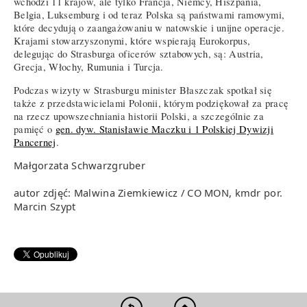
wchodzi 11 krajów, ale tylko Francja, Niemcy, Hiszpania,
Belgia, Luksemburg i od teraz Polska są państwami ramowymi,
które decydują o zaangażowaniu w natowskie i unijne operacje.
Krajami stowarzyszonymi, które wspierają Eurokorpus,
delegując do Strasburga oficerów sztabowych, są: Austria,
Grecja, Włochy, Rumunia i Turcja.
Podczas wizyty w Strasburgu minister Błaszczak spotkał się
także z przedstawicielami Polonii, którym podziękował za pracę
na rzecz upowszechniania historii Polski, a szczególnie za
pamięć o
gen. dyw. Stanisławie Maczku i 1 Polskiej Dywizji
Pancernej
.
Małgorzata Schwarzgruber
autor zdjęć: Malwina Ziemkiewicz / CO MON, kmdr por.
Marcin Szypt