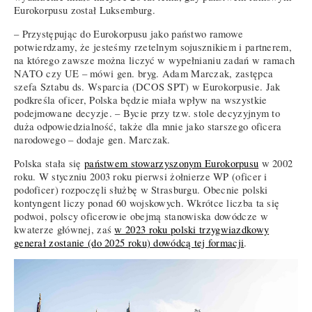
Eurokorpusu został Luksemburg.
– Przystępując do Eurokorpusu jako państwo ramowe
potwierdzamy, że jesteśmy rzetelnym sojusznikiem i partnerem,
na którego zawsze można liczyć w wypełnianiu zadań w ramach
NATO czy UE – mówi gen. bryg. Adam Marczak, zastępca
szefa Sztabu ds. Wsparcia (DCOS SPT) w Eurokorpusie. Jak
podkreśla oficer, Polska będzie miała wpływ na wszystkie
podejmowane decyzje. – Bycie przy tzw. stole decyzyjnym to
duża odpowiedzialność, także dla mnie jako starszego oficera
narodowego – dodaje gen. Marczak.
Polska stała się
państwem stowarzyszonym Eurokorpusu
w 2002
roku. W styczniu 2003 roku pierwsi żołnierze WP (oficer i
podoficer) rozpoczęli służbę w Strasburgu. Obecnie polski
kontyngent liczy ponad 60 wojskowych. Wkrótce liczba ta się
podwoi, polscy oficerowie obejmą stanowiska dowódcze w
kwaterze głównej, zaś
w 2023 roku polski trzygwiazdkowy
generał zostanie (do 2025 roku) dowódcą tej formacji
.