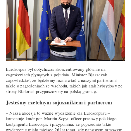
Eurokorpus był dotychczas skoncentrowany głównie na
zagrożeniach płynących z południa. Minister Błaszczak
zapowiedział, że będziemy rozmawiać z naszymi partnerami
także o zagrożeniach ze wschodu, takich jak atak hybrydowy ze
strony Białorusi przypuszczony na polską granicę.
Jesteśmy rzetelnym sojusznikiem i partnerem
– Nasza akcesja to ważne wydarzenie dla Eurokorpusu –
komentuje kmdr por. Marcin Szpyt, oficer prasowy polskiego
kontyngentu Eurocorps, i przypomina, że poprzednio takie
wydarzenie miało miejsce 26 lat temu, gdy państwem ramowym