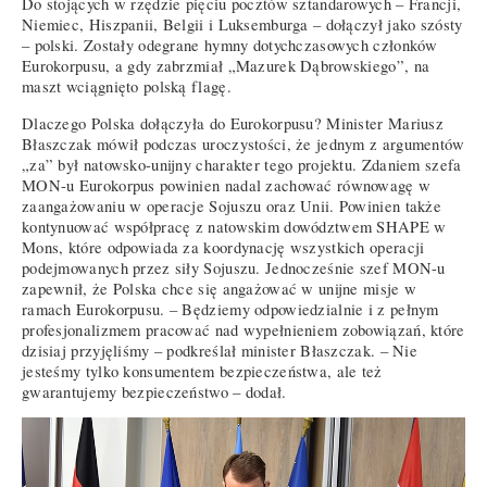
Do stojących w rzędzie pięciu pocztów sztandarowych – Francji,
Niemiec, Hiszpanii, Belgii i Luksemburga – dołączył jako szósty
– polski. Zostały odegrane hymny dotychczasowych członków
Eurokorpusu, a gdy zabrzmiał „Mazurek Dąbrowskiego”, na
maszt wciągnięto polską flagę.
Dlaczego Polska dołączyła do Eurokorpusu? Minister Mariusz
Błaszczak mówił podczas uroczystości, że jednym z argumentów
„za” był natowsko-unijny charakter tego projektu. Zdaniem szefa
MON-u Eurokorpus powinien nadal zachować równowagę w
zaangażowaniu w operacje Sojuszu oraz Unii. Powinien także
kontynuować współpracę z natowskim dowództwem SHAPE w
Mons, które odpowiada za koordynację wszystkich operacji
podejmowanych przez siły Sojuszu. Jednocześnie szef MON-u
zapewnił, że Polska chce się angażować w unijne misje w
ramach Eurokorpusu. – Będziemy odpowiedzialnie i z pełnym
profesjonalizmem pracować nad wypełnieniem zobowiązań, które
dzisiaj przyjęliśmy – podkreślał minister Błaszczak. – Nie
jesteśmy tylko konsumentem bezpieczeństwa, ale też
gwarantujemy bezpieczeństwo – dodał.