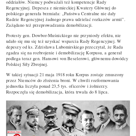
oddziałów. Niemcy podważali też kompetencje Rady
Regencyjnej. Depesza z niemieckiej Kwatery Głównej do
polskiego generała brzmiała: „Państwa Centralne nie dały
Radzie Regencyjnej żadnego prawa udzielać rozkazów armii”.
Zażądano też przeprowadzania demobilizacji.
Protesty gen. Dowbor-Muśnickiego nie przyniosły efektu, nie
udało się mu się też uzyskać wsparcia Rady Regencyjnej. W
depeszy od ks. Zdzisława Lubomirskiego przeczytał, że Rada
zgadza się na rozbrojenie i demobilizację Korpusu, a generał
podlega teraz gen. Hansowi von Beselerowi, głównemu dowódcy
Polskiej Siły Zbrojnej.
W takiej sytuacji 21 maja 1918 roku Korpus zostaje zmuszony
przez Niemców do złożenia broni. W chwili rozformowania
jednostka liczyła ponad 23,5 tys. oficerów i żołnierzy.
Rozpoczęła się demobilizacja, która trwała do 8 lipca.