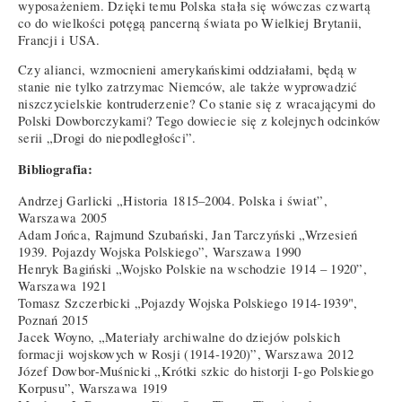
wyposażeniem. Dzięki temu Polska stała się wówczas czwartą
co do wielkości potęgą pancerną świata po Wielkiej Brytanii,
Francji i USA.
Czy alianci, wzmocnieni amerykańskimi oddziałami, będą w
stanie nie tylko zatrzymac Niemców, ale także wyprowadzić
niszczycielskie kontruderzenie? Co stanie się z wracającymi do
Polski Dowborczykami? Tego dowiecie się z kolejnych odcinków
serii „Drogi do niepodległości”.
Bibliografia:
Andrzej Garlicki „Historia 1815–2004. Polska i świat”,
Warszawa 2005
Adam Jońca, Rajmund Szubański, Jan Tarczyński „Wrzesień
1939. Pojazdy Wojska Polskiego”, Warszawa 1990
Henryk Bagiński „Wojsko Polskie na wschodzie 1914 – 1920”,
Warszawa 1921
Tomasz Szczerbicki „Pojazdy Wojska Polskiego 1914-1939",
Poznań 2015
Jacek Woyno, „Materiały archiwalne do dziejów polskich
formacji wojskowych w Rosji (1914-1920)”, Warszawa 2012
Józef Dowbor-Muśnicki „Krótki szkic do historji I-go Polskiego
Korpusu”, Warszawa 1919