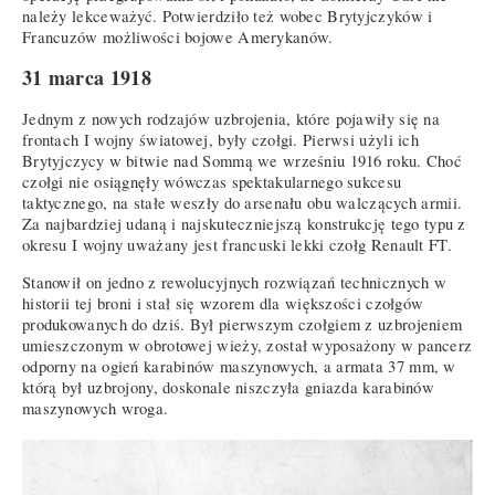
należy lekceważyć. Potwierdziło też wobec Brytyjczyków i
Francuzów możliwości bojowe Amerykanów.
31 marca 1918
Jednym z nowych rodzajów uzbrojenia, które pojawiły się na
frontach I wojny światowej, były czołgi. Pierwsi użyli ich
Brytyjczycy w bitwie nad Sommą we wrześniu 1916 roku. Choć
czołgi nie osiągnęły wówczas spektakularnego sukcesu
taktycznego, na stałe weszły do arsenału obu walczących armii.
Za najbardziej udaną i najskuteczniejszą konstrukcję tego typu z
okresu I wojny uważany jest francuski lekki czołg Renault FT.
Stanowił on jedno z rewolucyjnych rozwiązań technicznych w
historii tej broni i stał się wzorem dla większości czołgów
produkowanych do dziś. Był pierwszym czołgiem z uzbrojeniem
umieszczonym w obrotowej wieży, został wyposażony w pancerz
odporny na ogień karabinów maszynowych, a armata 37 mm, w
którą był uzbrojony, doskonale niszczyła gniazda karabinów
maszynowych wroga.