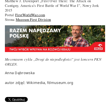
Matthew J. Davenport „First Over There: The Attack on
Cantigny, America's First Battle of World War I”, Nowy Jork
2015
Portal
FirstWorldWar.com
Strona
Muzeum First Division
Mecenasem cyklu „Drogi do niepodległości" jest koncern PKN
ORLEN.
Anna Dąbrowska
autor zdjęć: Wikimedia, fdmuseum.org