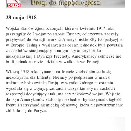
28 maja 1918
Wojska Stanów Zjednoczonych, które w kwietniu 1917 roku
przystąpiły do I wojny po stronie Ententy, od czerwca zaczęły
przybywać do Francji tworząc Amerykańskie Siły Ekspedycyjne
w Europie. Jedną z wysłanych za ocean jednostek była powstała
z oddziałów stacjonujących na granicy amerykańsko-
meksykańskiej 1 Dywizja Piechoty. Amerykańscy żołnierze nie
brali jednak na razie udziału w walkach we Francji.
Wiosną 1918 roku sytuacja na froncie zachodnim stała się
niekorzystna dla Ententy. Niemcy po podpisaniu w marcu
traktatu z bolszewicką Rosją, w wyniku którego ta ostatnia
wycofała się z wojny, przerzucili wszystkie siły na zachód i
rozpoczęli decydujący atak, mający zakończyć wojnę. Wejście
do boju Amerykanów stało się niezbędne, by utrzymać ciągłość
frontu i zatrzymać niemiecką ofensywę, która niepowstrzymanie
zbliżała się do Paryża.