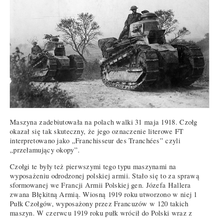
Maszyna zadebiutowała na polach walki 31 maja 1918. Czołg
okazał się tak skuteczny, że jego oznaczenie literowe FT
interpretowano jako „Franchisseur des Tranchées” czyli
„przełamujący okopy”.
Czołgi te były też pierwszymi tego typu maszynami na
wyposażeniu odrodzonej polskiej armii. Stało się to za sprawą
sformowanej we Francji Armii Polskiej gen. Józefa Hallera
zwana Błękitną Armią. Wiosną 1919 roku utworzono w niej 1
Pułk Czołgów, wyposażony przez Francuzów w 120 takich
maszyn. W czerwcu 1919 roku pułk wrócił do Polski wraz z