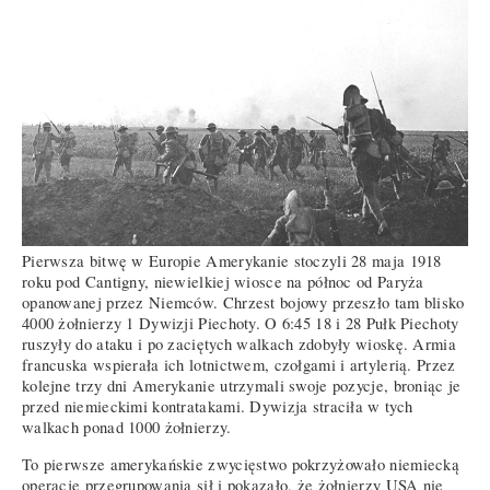
Pierwsza bitwę w Europie Amerykanie stoczyli 28 maja 1918
roku pod Cantigny, niewielkiej wiosce na północ od Paryża
opanowanej przez Niemców. Chrzest bojowy przeszło tam blisko
4000 żołnierzy 1 Dywizji Piechoty. O 6:45 18 i 28 Pułk Piechoty
ruszyły do ataku i po zaciętych walkach zdobyły wioskę. Armia
francuska wspierała ich lotnictwem, czołgami i artylerią. Przez
kolejne trzy dni Amerykanie utrzymali swoje pozycje, broniąc je
przed niemieckimi kontratakami. Dywizja straciła w tych
walkach ponad 1000 żołnierzy.
To pierwsze amerykańskie zwycięstwo pokrzyżowało niemiecką
operację przegrupowania sił i pokazało, że żołnierzy USA nie