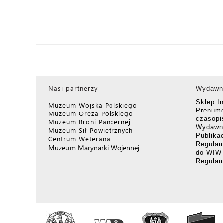
Nasi partnerzy
Wydawn
Sklep I
Muzeum Wojska Polskiego
Prenume
Muzeum Oręża Polskiego
czasop
Muzeum Broni Pancernej
Wydawni
Muzeum Sił Powietrznych
Publika
Centrum Weterana
Regulam
Muzeum Marynarki Wojennej
do WIW
Regula