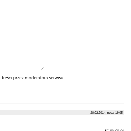
treści przez moderatora serwisu.
20.02.2014, godz. 19:05
FC-F0-C5-04