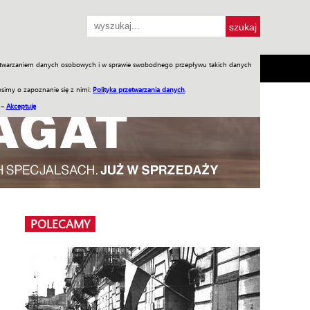
przetwarzaniem danych osobowych i w sprawie swobodnego przepływu takich danych
SH
SKLEP
Jednodniówki
Praca w WIW
simy o zapoznanie się z nimi:
Polityka przetwarzania danych
.
 –
Akceptuję
POLECAMY