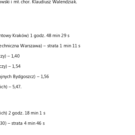
kowski i mł. chor. Klaudiusz Walendziak.
antowy Kraków) 1 godz. 48 min 29 s
echniczna Warszawa) – strata 1 min 11 s
zy) – 1,40
czy) – 1,54
rojnych Bydgoszcz) – 1,56
ch) – 5,47.
ch) 2 godz. 18 min 1 s
0) – strata 4 min 46 s