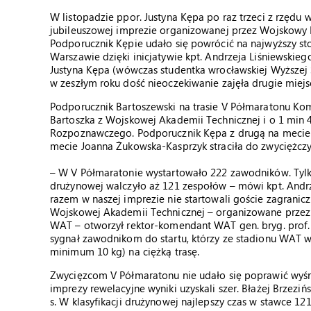
W listopadzie ppor. Justyna Kępa po raz trzeci z rzędu
jubileuszowej imprezie organizowanej przez Wojskowy K
Podporucznik Kępie udało się powrócić na najwyższy 
Warszawie dzięki inicjatywie kpt. Andrzeja Liśniewskie
Justyna Kępa (wówczas studentka wrocławskiej Wyższej S
w zeszłym roku dość nieoczekiwanie zajęła drugie miej
Podporucznik Bartoszewski na trasie V Półmaratonu Kom
Bartoszka z Wojskowej Akademii Technicznej i o 1 min 4
Rozpoznawczego. Podporucznik Kępa z drugą na mecie p
mecie Joanna Żukowska-Kasprzyk straciła do zwyciężczyn
– W V Półmaratonie wystartowało 222 zawodników. Tylko
drużynowej walczyło aż 121 zespołów – mówi kpt. Andrz
razem w naszej imprezie nie startowali goście zagrani
Wojskowej Akademii Technicznej – organizowane przez
WAT – otworzył rektor-komendant WAT gen. bryg. prof. d
sygnał zawodnikom do startu, którzy ze stadionu WAT
minimum 10 kg) na ciężką trasę.
Zwycięzcom V Półmaratonu nie udało się poprawić wyśru
imprezy rewelacyjne wyniki uzyskali szer. Błażej Brzezińs
s. W klasyfikacji drużynowej najlepszy czas w stawce 12