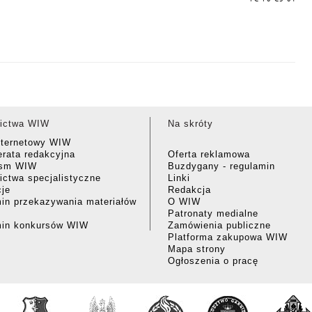
ictwa WIW
Na skróty
nternetowy WIW
rata redakcyjna
Oferta reklamowa
ism WIW
Buzdygany - regulamin
ctwa specjalistyczne
Linki
cje
Redakcja
in przekazywania materiałów
O WIW
Patronaty medialne
min konkursów WIW
Zamówienia publiczne
Platforma zakupowa WIW
Mapa strony
Ogłoszenia o pracę