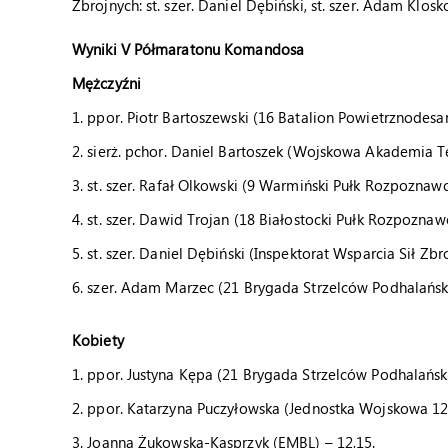
Zbrojnych: st. szer. Daniel Dębiński, st. szer. Adam Klos
Wyniki V Półmaratonu Komandosa
Mężczyźni
1. ppor. Piotr Bartoszewski (16 Batalion Powietrznodes
2. sierż. pchor. Daniel Bartoszek (Wojskowa Akademia T
3. st. szer. Rafał Olkowski (9 Warmiński Pułk Rozpoznawc
4. st. szer. Dawid Trojan (18 Białostocki Pułk Rozpoznaw
5. st. szer. Daniel Dębiński (Inspektorat Wsparcia Sił Zb
6. szer. Adam Marzec (21 Brygada Strzelców Podhalański
Kobiety
1. ppor. Justyna Kępa (21 Brygada Strzelców Podhalański
2. ppor. Katarzyna Puczyłowska (Jednostka Wojskowa 123
3. Joanna Żukowska-Kasprzyk (EMBL) – 12,15.