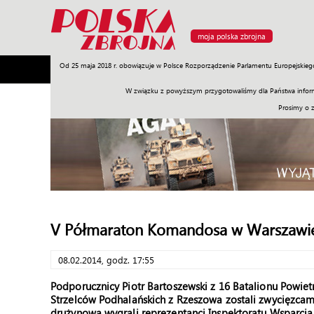
moja polska zbrojna
Od 25 maja 2018 r. obowiązuje w Polsce Rozporządzenie Parlamentu Europejskieg
Armia
Poligon
Sprzęt
Misje
Polityka
Prawo
W związku z powyższym przygotowaliśmy dla Państwa inform
Prosimy o 
V Półmaraton Komandosa w Warszawi
08.02.2014, godz. 17:55
Podporucznicy Piotr Bartoszewski z 16 Batalionu Powie
Strzelców Podhalańskich z Rzeszowa zostali zwycięzca
drużynową wygrali reprezentanci Inspektoratu Wsparcia 