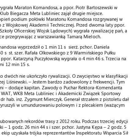
 wygrała Maraton Komandosa, a ppor. Piotr Bartoszewski w
lub Biegacza Meta Lubliniec zajął drugie miejsce.
stopień podium połówki Maratonu Komandosa rozgrywanej w
go z Wojskowej Akademii Technicznej. Przed dwoma laty ppor.
zkoły Oficerskiej Wojsk Lądowych) wygrała rywalizację pań, a
sce przegrywając z warszawianką Tamarą Mieloch.
andosa wyprzedził o 1 min 11 s sierż. pchor. Daniela
0 s st. szer. Rafała Olkowskiego z 9 Warmińskiego Pułku
por. Katarzyną Puczyłowską wygrała o 4 min 46 s. Trzecia na
i 12 min 15 s.
 dwóch nie ukończyło rywalizacji. O zwycięstwo w klasyfikacji
ej Liśniewski. – Jestem bardzo zadowolony z frekwencji. Tym
czni – dodaje kapitan. Zawody o Puchar Rektora-Komendanta
 WAT, WKB Meta Lubliniec i Akademicki Związek Sportowy
r hab. inż. Zygmunt Mierczyk. Generał strzałem z pistoletu dał
 wyruszyli w umundurowaniu polowym i z plecakiem (ważącym
bowanych rekordów trasy z 2012 roku. Podczas trzeciej edycji
ki – 1 godz. 26 min 44 s i szer. pchor. Justyna Kępa – 2 godz. 5
1 ekip uzyskała trójka reprezentantów Inspektoratu Wsparcia Sił