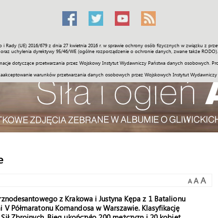
o i Rady (UE) 2016/679 z dnia 27 kwietnia 2016 r. w sprawie ochrony osób fizycznych w związku z 
Świat
Społeczność
Sport
Historia
Galerie
Wideo
ENGLI
oraz uchylenia dyrektywy 95/46/WE (ogólne rozporządzenie o ochronie danych, zwane także RODO).
acje dotyczące przetwarzania przez Wojskowy Instytut Wydawniczy Państwa danych osobowych. Pro
zaakceptowanie warunków przetwarzania danych osobowych przez Wojskowych Instytut Wydawniczy
e
A
A
A
trznodesantowego z Krakowa i Justyna Kępa z 1 Batalionu
mi V Półmaratonu Komandosa w Warszawie. Klasyfikację
Sił Zbrojnych. Bieg ukończyło 200 mężczyzn i 20 kobiet.