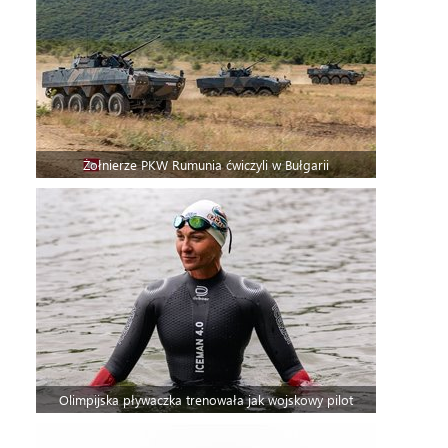
Żołnierze PKW Rumunia ćwiczyli w Bułgarii
Olimpijska pływaczka trenowała jak wojskowy pilot