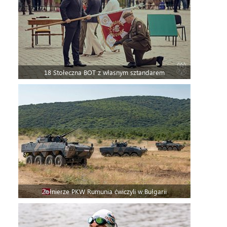
18 Stołeczna BOT z własnym sztandarem
Żołnierze PKW Rumunia ćwiczyli w Bułgarii