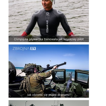
Olimpijska pływaczka trenowała jak wojskowy pilot
Jak obronić się przed dronami?