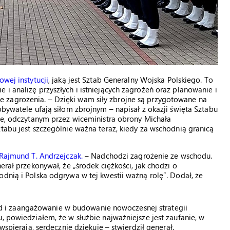
wej instytucji
, jaką jest Sztab Generalny Wojska Polskiego. To
i analizę przyszłych i istniejących zagrożeń oraz planowanie i
 zagrożenia. – Dzięki wam siły zbrojne są przygotowane na
obywatele ufają siłom zbrojnym – napisał z okazji święta Sztabu
cie, odczytanym przez wiceministra obrony Michała
tabu jest szczególnie ważna teraz, kiedy za wschodnią granicą
 Rajmund T. Andrzejczak.
– Nadchodzi zagrożenie ze wschodu.
erał przekonywał, że „środek ciężkości, jak chodzi o
dnią i Polska odgrywa w tej kwestii ważną rolę”. Dodał, że
 i zaangażowanie w budowanie nowoczesnej strategii
, powiedziałem, że w służbie najważniejsze jest zaufanie, w
wspierają, serdecznie dziękuję – stwierdził generał.