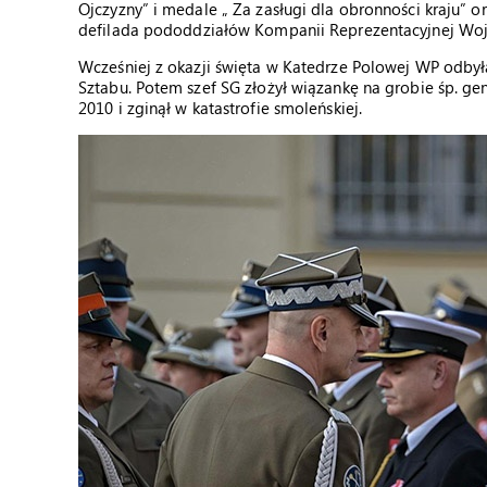
Ojczyzny” i medale „ Za zasługi dla obronności kraju” 
defilada pododdziałów Kompanii Reprezentacyjnej Woj
Wcześniej z okazji święta w Katedrze Polowej WP odbyła
Sztabu. Potem szef SG złożył wiązankę na grobie śp. gen
2010 i zginął w katastrofie smoleńskiej.