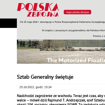
moja polska zbrojna
Od 25 maja 2018 r. obowiązuje w Polsce Rozporządzenie Parlamentu Europejskieg
Armia
Poligon
Sprzęt
Misje
Polityka
Prawo
W związku z powyższym przygotowaliśmy dla Państwa inform
Prosimy o 
Sztab Generalny świętuje
25.10.2022, godz. 15:24
Nadchodzi zagrożenie ze wschodu. Teraz jest czas, aby 
walce – mówił dziś Rajmund T. Andrzejczak, szef Sztab
okazji 104. rocznicy. utworzenia SGWP. To instytucja 