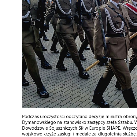
Podczas uroczystości odczytano decyzję ministra obron
Dymanowskiego na stanowisko zastępcy szefa Sztabu. W
Dowództwie Sojuszniczych Sił w Europie SHAPE. Wręczo
wojskowe krzyże zasługi i medale za długoletnią służb