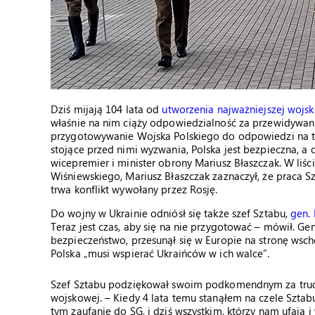
Dziś mijają 104 lata od
utworzenia najważniejszej wojsko
właśnie na nim ciąży odpowiedzialność za przewidywanie 
przygotowywanie Wojska Polskiego do odpowiedzi na te
stojące przed nimi wyzwania, Polska jest bezpieczna, a 
wicepremier i minister obrony Mariusz Błaszczak. W liś
Wiśniewskiego, Mariusz Błaszczak zaznaczył, że praca Sz
trwa konflikt wywołany przez Rosję.
Do wojny w Ukrainie odniósł się także szef Sztabu,
gen.
Teraz jest czas, aby się na nie przygotować – mówił. Gen
bezpieczeństwo, przesunął się w Europie na stronę wscho
Polska „musi wspierać Ukraińców w ich walce”.
Szef Sztabu podziękował swoim podkomendnym za trud
wojskowej. – Kiedy 4 lata temu stanąłem na czele Sztabu
tym zaufanie do SG, i dziś wszystkim, którzy nam ufają i 