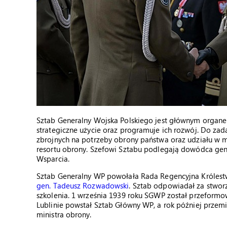
Sztab Generalny Wojska Polskiego jest głównym organem
strategiczne użycie oraz programuje ich rozwój. Do zad
zbrojnych na potrzeby obrony państwa oraz udziału w m
resortu obrony. Szefowi Sztabu podlegają dowódca gen
Wsparcia.
Sztab Generalny WP powołała Rada Regencyjna Królestwa
gen. Tadeusz Rozwadowski
. Sztab odpowiadał za stwor
szkolenia. 1 września 1939 roku SGWP został przeform
Lublinie powstał Sztab Główny WP, a rok później prze
ministra obrony.