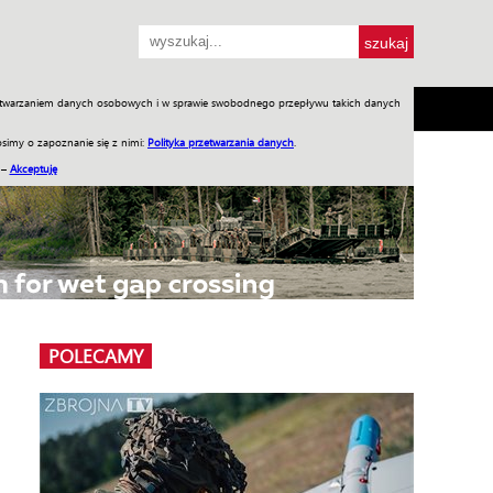
przetwarzaniem danych osobowych i w sprawie swobodnego przepływu takich danych
SH
SKLEP
Jednodniówki
Praca w WIW
simy o zapoznanie się z nimi:
Polityka przetwarzania danych
.
 –
Akceptuję
POLECAMY