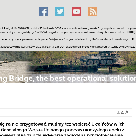
o i Rady (UE) 2016/679 z dnia 27 kwietnia 2016 r. w sprawie ochrony osób fizycznych w związku z 
Świat
Społeczność
Sport
Historia
Galerie
Wideo
ENGLI
oraz uchylenia dyrektywy 95/46/WE (ogólne rozporządzenie o ochronie danych, zwane także RODO).
acje dotyczące przetwarzania przez Wojskowy Instytut Wydawniczy Państwa danych osobowych. Pro
zaakceptowanie warunków przetwarzania danych osobowych przez Wojskowych Instytut Wydawniczy
A
A
A
się na nie przygotować, musimy też wspierać Ukraińców w ich
u Generalnego Wojska Polskiego podczas uroczystego apelu z
odpowiedzialna za przewidywanie zagrożeń i przygotowywanie