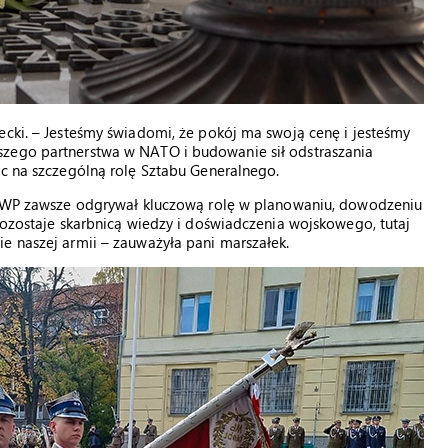
ecki. – Jesteśmy świadomi, że pokój ma swoją cenę i jesteśmy
szego partnerstwa w NATO i budowanie sił odstraszania
ąc na szczególną rolę Sztabu Generalnego.
 SGWP zawsze odgrywał kluczową rolę w planowaniu, dowodzeniu
 pozostaje skarbnicą wiedzy i doświadczenia wojskowego, tutaj
e naszej armii – zauważyła pani marszałek.