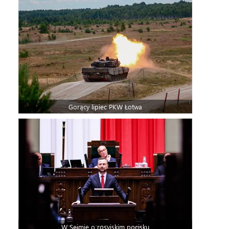
Gorący lipiec PKW Łotwa
W Sejmie o rosyjskim pocisku