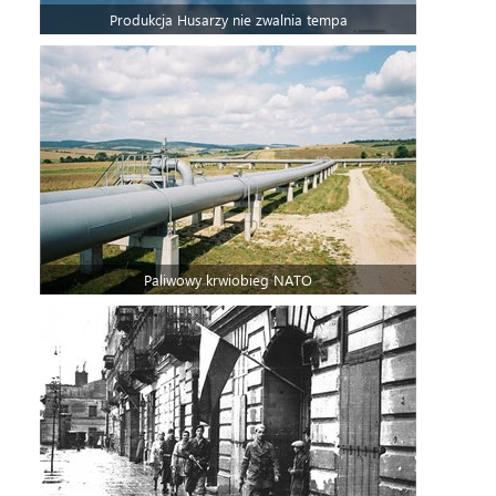
Produkcja Husarzy nie zwalnia tempa
Paliwowy krwiobieg NATO