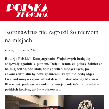
Koronawirus nie zagroził żołnierzom
na misjach
środa, 18 marca 2020
Rotacje Polskich Kontyngentów Wojskowych będą się
odbywały zgodnie z planem. Dzięki temu, że polscy żołnierze
na misjach są pod stałą opieką służb medycznych, po
zakończeniu służby poza granicami kraju nie będą objęci
kwarantanną – zapowiedział dziś minister obrony Mariusz
Błaszczak podczas wideokonferencji z udziałem dowódców
polskich kontyngentów wojskowych.