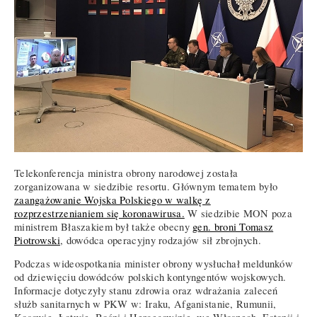
Telekonferencja ministra obrony narodowej została
zorganizowana w siedzibie resortu. Głównym tematem było
zaangażowanie Wojska Polskiego w walkę z
rozprzestrzenianiem się koronawirusa.
W siedzibie MON poza
ministrem Błaszakiem był także obecny
gen. broni Tomasz
Piotrowski
, dowódca operacyjny rodzajów sił zbrojnych.
Podczas wideospotkania minister obrony wysłuchał meldunków
od dziewięciu dowódców polskich kontyngentów wojskowych.
Informacje dotyczyły stanu zdrowia oraz wdrażania zaleceń
służb sanitarnych w PKW w: Iraku, Afganistanie, Rumunii,