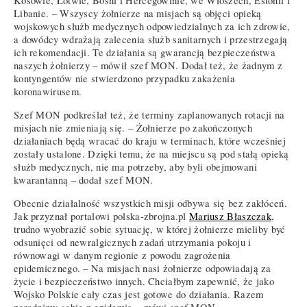
Kosowie, Łotwie, Bośni i Hercegowinie, we Włoszech, Estonii i
Libanie. – Wszyscy żołnierze na misjach są objęci opieką
wojskowych służb medycznych odpowiedzialnych za ich zdrowie,
a dowódcy wdrażają zalecenia służb sanitarnych i przestrzegają
ich rekomendacji. Te działania są gwarancją bezpieczeństwa
naszych żołnierzy – mówił szef MON. Dodał też, że żadnym z
kontyngentów nie stwierdzono przypadku zakażenia
koronawirusem.
Szef MON podkreślał też, że terminy zaplanowanych rotacji na
misjach nie zmieniają się. – Żołnierze po zakończonych
działaniach będą wracać do kraju w terminach, które wcześniej
zostały ustalone. Dzięki temu, że na miejscu są pod stałą opieką
służb medycznych, nie ma potrzeby, aby byli obejmowani
kwarantanną – dodał szef MON.
Obecnie działalność wszystkich misji odbywa się bez zakłóceń.
Jak przyznał portalowi polska-zbrojna.pl
Mariusz Błaszczak
,
trudno wyobrazić sobie sytuację, w której żołnierze mieliby być
odsunięci od newralgicznych zadań utrzymania pokoju i
równowagi w danym regionie z powodu zagrożenia
epidemicznego. – Na misjach nasi żołnierze odpowiadają za
życie i bezpieczeństwo innych. Chciałbym zapewnić, że jako
Wojsko Polskie cały czas jest gotowe do działania. Razem