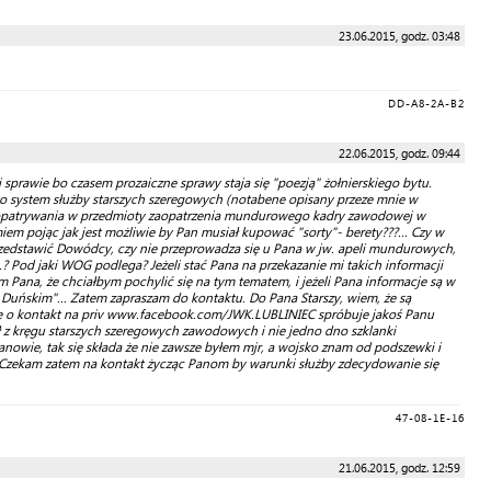
23.06.2015, godz. 03:48
DD-A8-2A-B2
22.06.2015, godz. 09:44
 sprawie bo czasem prozaiczne sprawy staja się "poezją" żołnierskiego bytu.
o system służby starszych szeregowych (notabene opisany przeze mnie w
 zaopatrywania w przedmioty zaopatrzenia mundurowego kadry zawodowej w
m pojąc jak jest możliwie by Pan musiał kupować "sorty"- berety???... Czy w
przedstawić Dowódcy, czy nie przeprowadza się u Pana w jw. apeli mundurowych,
 Pod jaki WOG podlega? Jeżeli stać Pana na przekazanie mi takich informacji
na, że chciałbym pochylić się na tym tematem, i jeżeli Pana informacje są w
e Duńskim"... Zatem zapraszam do kontaktu. Do Pana Starszy, wiem, że są
zę o kontakt na priv www.facebook.com/JWK.LUBLINIEC spróbuje jakoś Panu
ł z kręgu starszych szeregowych zawodowych i nie jedno dno szklanki
nowie, tak się składa że nie zawsze byłem mjr, a wojsko znam od podszewki i
 . Czekam zatem na kontakt życząc Panom by warunki służby zdecydowanie się
47-08-1E-16
21.06.2015, godz. 12:59