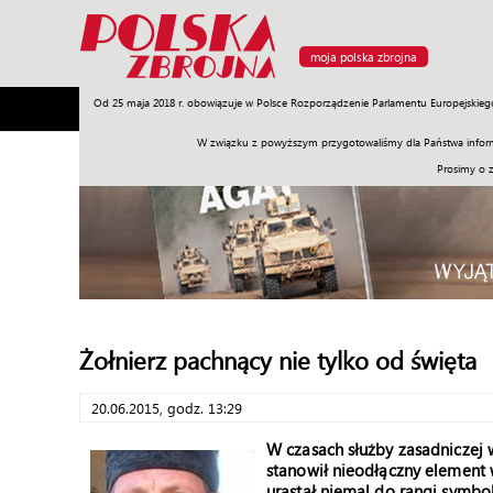
moja polska zbrojna
Od 25 maja 2018 r. obowiązuje w Polsce Rozporządzenie Parlamentu Europejskieg
Armia
Poligon
Sprzęt
Misje
Polityka
Prawo
W związku z powyższym przygotowaliśmy dla Państwa inform
Prosimy o 
Żołnierz pachnący nie tylko od święta
20.06.2015, godz. 13:29
W czasach służby zasadniczej 
stanowił nieodłączny element
urastał niemal do rangi symbo