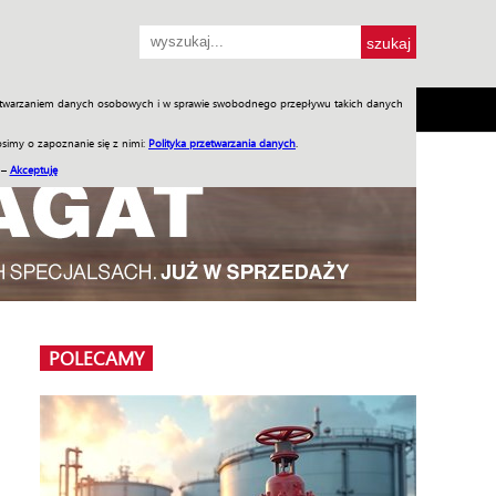
przetwarzaniem danych osobowych i w sprawie swobodnego przepływu takich danych
SH
SKLEP
Jednodniówki
Praca w WIW
simy o zapoznanie się z nimi:
Polityka przetwarzania danych
.
 –
Akceptuję
POLECAMY