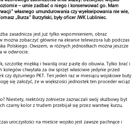
poziomie – umie zadbać o niego i konserwować go. Mam
erwacji” własnego umundurowania czy wyekwipowania nie wie,
 Tomasz „Burza” Burzyński, były oficer JWK Lubliniec.
użba zasadnicza jest już tylko wspomnieniem, obraz
w można zobaczyć głównie na ekranie telewizora lub podczas
ska Polskiego. Owszem, w różnych jednostkach można jeszcze
pa w odwrocie.
 szczotkę miękką i twardą oraz pastę do obuwia. Tylko brać i
h kolegów chwytała za ów sprzęt właściwie jedynie przed
tek czy dyżurnego PKT. Ten jeden raz w miesiącu wojskowe buty
Mogę się założyć, że w większości jednostek ten proceder wciąż
ło? Niestety, niektórzy żołnierze zaznaczali swój służbowy byt
h czarny kolor z trudem przebijał się przez warstwę kurzu,
dczas uroczystości na mieście wojsko jest zawsze pachnące i