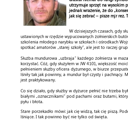
utrzymuje sprzęt na wysokim 
jednak wrażenie, że do „kons
jak się zebrać – pisze mjr rez.
W dzisiejszych czasach, gdy sł
ustawionych w rzędzie wypucowanych żołnierskich butó
szkolenia młodego narybku w szkołach i ośrodkach Woj
spotkać amatorów „starej szkoły”, ale jest to raczej gru
Służba mundurowa „uzbraja” każdego żołnierza w mazak,
korzystać. Cóż, gdy służyłem w JW 4101, większość moic
pełnieniem służby oficera dyżurnego, w biurze przepus
lśniły tak jak powinny, a mundur był czysty i pachnący. 
jest praktykowany.
Co się działo, gdy służby w dyżurce pełnić nie trzeba by
białymi „oznacznikami” pod pachami oraz butami, któryc
pyłu i błota.
Stare porzekadło mówi: jak cię widzą, tak cię piszą. Po
lśniące. I tak powinno być nie tylko od święta.