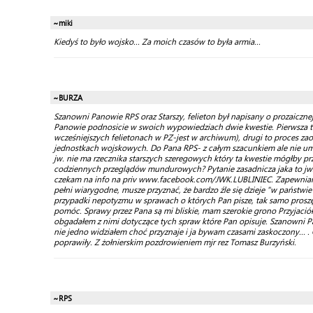
~miki
Kiedyś to było wojsko... Za moich czasów to była armia...
~BURZA
Szanowni Panowie RPS oraz Starszy, felieton był napisany o prozaicznej
Panowie podnosicie w swoich wypowiedziach dwie kwestie. Pierwsza t
wcześniejszych felietonach w PZ-jest w archiwum), drugi to proces
jednostkach wojskowych. Do Pana RPS- z całym szacunkiem ale nie umie
jw. nie ma rzecznika starszych szeregowych który ta kwestie mógłby 
codziennych przeglądów mundurowych? Pytanie zasadnicza jaka to jw.?
czekam na info na priv www.facebook.com/JWK.LUBLINIEC. Zapewniam Pa
pełni wiarygodne, musze przyznać, że bardzo źle się dzieje "w państwi
przypadki nepotyzmu w sprawach o których Pan pisze, tak samo pros
pomóc. Sprawy przez Pana są mi bliskie, mam szerokie grono Przyjació
obgadałem z nimi dotyczące tych spraw które Pan opisuje. Szanowni Pa
nie jedno widziałem choć przyznaje i ja bywam czasami zaskoczony...
poprawiły. Z żołnierskim pozdrowieniem mjr rez Tomasz Burzyński.
~RPS