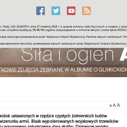
o i Rady (UE) 2016/679 z dnia 27 kwietnia 2016 r. w sprawie ochrony osób fizycznych w związku z 
Świat
Społeczność
Sport
Historia
Galerie
Wideo
ENGLI
oraz uchylenia dyrektywy 95/46/WE (ogólne rozporządzenie o ochronie danych, zwane także RODO).
acje dotyczące przetwarzania przez Wojskowy Instytut Wydawniczy Państwa danych osobowych. Pro
zaakceptowanie warunków przetwarzania danych osobowych przez Wojskowych Instytut Wydawniczy
A
A
A
widok ustawionych w rzędzie czystych żołnierskich butów
 wizerunku armii. Blask wypolerowanych wojskowych trzewików
lu wzorowego zakończenia dnia służby. Dzisiejsze wojsko