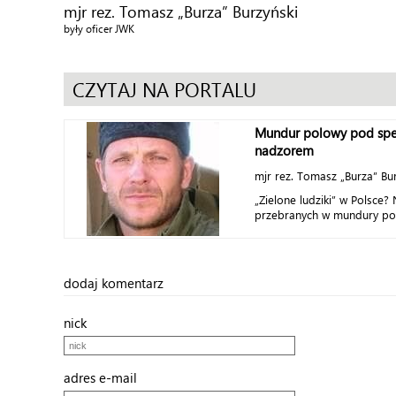
mjr rez. Tomasz „Burza” Burzyński
były oficer JWK
CZYTAJ NA PORTALU
Mundur polowy pod spe
nadzorem
mjr rez. Tomasz „Burza” Bu
„Zielone ludziki” w Polsce?
przebranych w mundury pol
dodaj komentarz
nick
adres e-mail