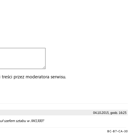
treści przez moderatora serwisu.
04.10.2015, godz. 16:25
buł szefem sztabu w JW1300?
BC-B7-CA-30