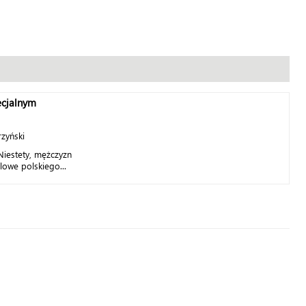
cjalnym
rzyński
 Niestety, mężczyzn
owe polskiego...