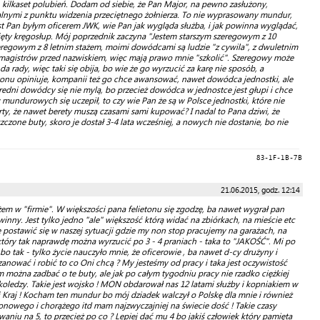
 kilkaset polubień. Dodam od siebie, że Pan Major, na pewno zasłużony,
alnymi z punktu widzenia przeciętnego żołnierza. To nie wyprasowany mundur,
t Pan byłym oficerem JWK, wie Pan jak wygląda służba, i jak powinna wyglądać,
ęty kręgosłup. Mój poprzednik zaczyna "Jestem starszym szeregowym z 10
eregowym z 8 letnim stażem, moimi dowódcami są ludzie "z cywila", z dwuletnim
ą magistrów przed nazwiskiem, więc mają prawo mnie "szkolić". Szeregowy może
rady, więc taki się obija, bo wie że go wyrzucić za karę nie sposób, a
tonu opiniuje, kompanii też go chce awansować, nawet dowódca jednostki, ale
edni dowódcy się nie mylą, bo przecież dowódca w jednostce jest głupi i chce
 mundurowych się uczepił, to czy wie Pan że są w Polsce jednostki, które nie
ty, że nawet berety muszą czasami sami kupować? I nadal to Pana dziwi, że
zczone buty, skoro je dostał 3-4 lata wcześniej, a nowych nie dostanie, bo nie
83-1F-1B-7B
21.06.2015, godz. 12:14
em w "firmie". W większości pana felietonu się zgodzę, ba nawet wygrał pan
winny. Jest tylko jedno "ale" większość którą widać na zbiórkach, na mieście etc
zę postawić się w naszej sytuacji gdzie my non stop pracujemy na garażach, na
który tak naprawdę można wyrzucić po 3 - 4 praniach - taka to "JAKOŚĆ". Mi po
- bo tak - tylko życie nauczyło mnie, że oficerowie , ba nawet d-cy drużyny i
anować i robić to co Oni chcą ? My jesteśmy od pracy i taka jest oczywistość
 można zadbać o te buty, ale jak po całym tygodniu pracy nie rzadko ciężkiej
 koledzy. Takie jest wojsko ! MON obdarował nas 12 latami służby i kopniakiem w
j Kraj ! Kocham ten mundur bo mój dziadek walczył o Polskę dla mnie i również
tonowego i chorążego itd mam najzwyczajniej na świecie dość ! Takie czasy
aniu na 5, to przecież po co ? Lepiej dać mu 4 bo jakiś człowiek który pamięta