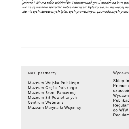
jeszcze LWP ma takie widzimisie. I zablokować go w drodze na kurs podofi
ludzie są wstanie sprzedać siebie nawzajem byle by się jak najwięcej n
ale nie tych sterowanych tylko tych prawdziwych prowadzonych przez s
Nasi partnerzy
Wydawn
Sklep I
Muzeum Wojska Polskiego
Prenume
Muzeum Oręża Polskiego
czasop
Muzeum Broni Pancernej
Wydawni
Muzeum Sił Powietrznych
Publika
Centrum Weterana
Regulam
Muzeum Marynarki Wojennej
do WIW
Regula