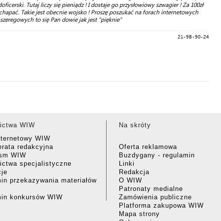
cerski. Tutaj liczy się pieniądz ! I dostaje go przysłowiowy szwagier ! Za 100zł
achapać. Takie jest obecnie wojsko ! Proszę poszukać na forach internetowych
zeregowych to się Pan dowie jak jest "pięknie"
21-9B-90-24
ictwa WIW
Na skróty
nternetowy WIW
rata redakcyjna
Oferta reklamowa
ism WIW
Buzdygany - regulamin
ctwa specjalistyczne
Linki
cje
Redakcja
in przekazywania materiałów
O WIW
Patronaty medialne
min konkursów WIW
Zamówienia publiczne
Platforma zakupowa WIW
Mapa strony