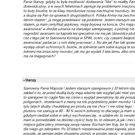
Panie Starszy, gdyby tu była możliwość dodawania "like" to miałby Pan
doświadczony, a w swych felietonach zajmuje się problemami irracjon
to buty brudne, to że klasy mundurowe noszą niechlujnie mundury. Jes
a skupia się Pan na sprawach drugorzędnych. Polska Armia ma zwichni
letnim stażem", ja mogę przedstawić się podobnie- Jestem starszym sz
stażem, ja mam certyfikat językowy, misję bojową na koncie, Oni maj
awansować w drodze uznania na starszego szeregowego, a później nie da 
nagrodzić awansem na kaprala też specjalnie nie ma jak (dowódca plu
cóż z tego jak to Szanowna Komisja w SPWL oceni, czy czasami bezpośr
awansować partacza i z nim dalej pracować..). No ale jak Pan tak spraw
wydają ubrań ochronnych, butów, że żołnierze sami sobie kupują te sor
żołnierz ma zniszczony mundur, jak mu go wydali 3 lata temu, albo znis
ma na magazynach?
~Starszy
Szanowny Panie Majorze ! Jestem starszym szeregowym z 10 letnim staż
zakład o to, że przed służbą buty mają właśnie taki wygląd jaki mieć po
to szeregowi to ciągle Nas się ciśnie o wygląd zewnętrzny itp ale pros
poligonach , strzelaniach a mamy na rok przydzielony jeden mundur ! 
tylu latach służby chwalebnej po prostu się nie chce ! i nie robię tego 
plutonu nie szanują w 80 - 90 % swoich żołnierzy to dlaczego ja mam sz
gdybym siedział sobie w sekcji wychowawczej , w sztabie etc to owszem
mam w poniedziałek na zbiórkę czyścić buty to, to olewam ja jak i moi
miejsce gdzie plecy zmieniają swoją nazwę. Kocham ten Kraj, bo to mó
dla niego go założyłem. Po 10 latach nieszanowania przez kaprala, plu
przyszły, że zamiast jeden drugiemu pomóc w prostej rzeczy - w opiniow