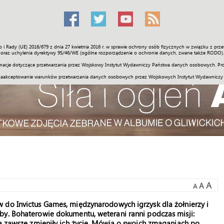
o i Rady (UE) 2016/679 z dnia 27 kwietnia 2016 r. w sprawie ochrony osób fizycznych w związku z 
Świat
Społeczność
Sport
Historia
Galerie
Wideo
ENGLI
oraz uchylenia dyrektywy 95/46/WE (ogólne rozporządzenie o ochronie danych, zwane także RODO).
acje dotyczące przetwarzania przez Wojskowy Instytut Wydawniczy Państwa danych osobowych. Pro
zaakceptowanie warunków przetwarzania danych osobowych przez Wojskowych Instytut Wydawniczy
A
A
A
 do Invictus Games, międzynarodowych igrzysk dla żołnierzy i
by. Bohaterowie dokumentu, weterani ranni podczas misji:
na zawsze zmieniły ich życie. Mówią o swoich zmaganiach po