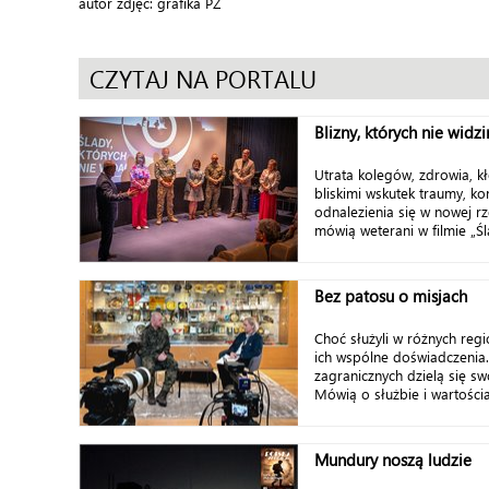
autor zdjęć: grafika PZ
CZYTAJ NA PORTALU
Blizny, których nie widz
Utrata kolegów, zdrowia, kł
bliskimi wskutek traumy, ko
odnalezienia się w nowej rz
mówią weterani w filmie „Śla
Bez patosu o misjach
Choć służyli w różnych regi
ich wspólne doświadczenia.
zagranicznych dzielą się sw
Mówią o służbie i wartościac
Mundury noszą ludzie