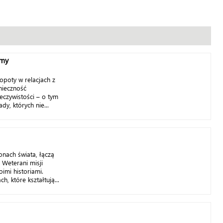
imy
opoty w relacjach z
nieczność
eczywistości – o tym
dy, których nie...
onach świata, łączą
 Weterani misji
oimi historiami.
h, które kształtują...