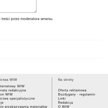
treści przez moderatora serwisu.
ictwa WIW
Na skróty
nternetowy WIW
rata redakcyjna
Oferta reklamowa
ism WIW
Buzdygany - regulamin
ctwa specjalistyczne
Linki
cje
Redakcja
in przekazywania materiałów
O WIW