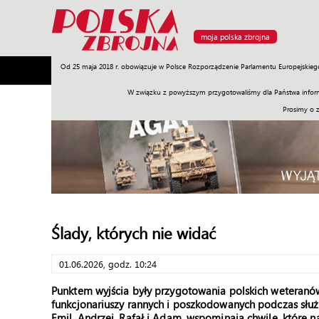
moja polska zbrojna
Od 25 maja 2018 r. obowiązuje w Polsce Rozporządzenie Parlamentu Europejskieg
Armia
Poligon
Sprzęt
Misje
Polityka
Prawo
W związku z powyższym przygotowaliśmy dla Państwa inform
Prosimy o 
Ślady, których nie widać
01.06.2026, godz. 10:24
Punktem wyjścia były przygotowania polskich weteranów
funkcjonariuszy rannych i poszkodowanych podczas służ
Emil, Andrzej, Rafał i Adam, wspominają chwile, które 