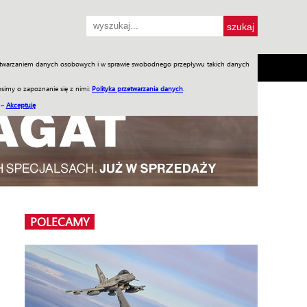
przetwarzaniem danych osobowych i w sprawie swobodnego przepływu takich danych
SH
SKLEP
Jednodniówki
Praca w WIW
simy o zapoznanie się z nimi:
Polityka przetwarzania danych
.
 –
Akceptuję
POLECAMY