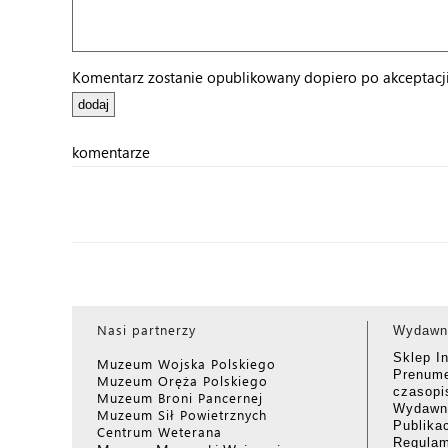
Komentarz zostanie opublikowany dopiero po akceptacji 
komentarze
Nasi partnerzy
Wydawn
Sklep I
Muzeum Wojska Polskiego
Prenume
Muzeum Oręża Polskiego
czasop
Muzeum Broni Pancernej
Wydawni
Muzeum Sił Powietrznych
Publika
Centrum Weterana
Regulam