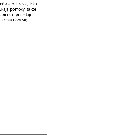
ówią o stresie, lęku
szukają pomocy, także
binecie przestaje
rmia uczy się...