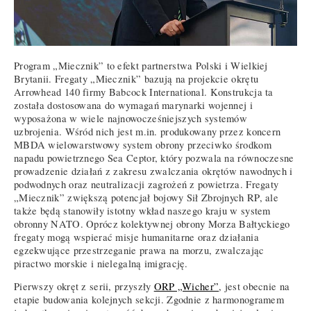
Program „Miecznik” to efekt partnerstwa Polski i Wielkiej
Brytanii. Fregaty „Miecznik” bazują na projekcie okrętu
Arrowhead 140 firmy Babcock International. Konstrukcja ta
została dostosowana do wymagań marynarki wojennej i
wyposażona w wiele najnowocześniejszych systemów
uzbrojenia. Wśród nich jest m.in. produkowany przez koncern
MBDA wielowarstwowy system obrony przeciwko środkom
napadu powietrznego Sea Ceptor, który pozwala na równoczesne
prowadzenie działań z zakresu zwalczania okrętów nawodnych i
podwodnych oraz neutralizacji zagrożeń z powietrza. Fregaty
„Miecznik” zwiększą potencjał bojowy Sił Zbrojnych RP, ale
także będą stanowiły istotny wkład naszego kraju w system
obronny NATO. Oprócz kolektywnej obrony Morza Bałtyckiego
fregaty mogą wspierać misje humanitarne oraz działania
egzekwujące przestrzeganie prawa na morzu, zwalczając
piractwo morskie i nielegalną imigrację.
Pierwszy okręt z serii, przyszły
ORP „Wicher”
, jest obecnie na
etapie budowania kolejnych sekcji. Zgodnie z harmonogramem