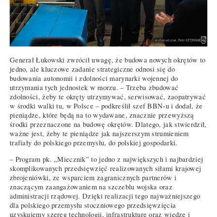
Generał Łukowski zwrócił uwagę, że budowa nowych okrętów to
jedno, ale kluczowe zadanie strategiczne odnosi się do
budowania autonomii i zdolności marynarki wojennej do
utrzymania tych jednostek w morzu. – Trzeba zbudować
zdolności, żeby te okręty utrzymywać, serwisować, zaopatrywać
w środki walki tu, w Polsce – podkreślił szef BBN-u i dodał, że
pieniądze, które będą na to wydawane, znacznie przewyższą
środki przeznaczone na budowę okrętów. Dlatego, jak stwierdził,
ważne jest, żeby te pieniądze jak najszerszym strumieniem
trafiały do polskiego przemysłu, do polskiej gospodarki.
– Program pk. „Miecznik” to jedno z największych i najbardziej
skomplikowanych przedsięwzięć realizowanych siłami krajowej
zbrojeniówki, ze wsparciem zagranicznych partnerów i
znaczącym zaangażowaniem na szczeblu wojska oraz
administracji rządowej. Dzięki realizacji tego najważniejszego
dla polskiego przemysłu stoczniowego przedsięwzięcia
uzyskujemy szereg technologii, infrastrukturę oraz wiedzę i