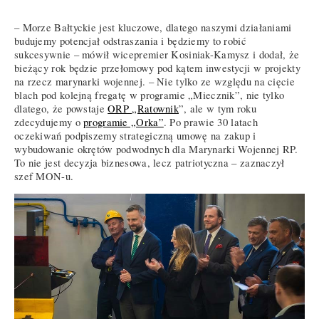
– Morze Bałtyckie jest kluczowe, dlatego naszymi działaniami
budujemy potencjał odstraszania i będziemy to robić
sukcesywnie – mówił wicepremier Kosiniak-Kamysz i dodał, że
bieżący rok będzie przełomowy pod kątem inwestycji w projekty
na rzecz marynarki wojennej. – Nie tylko ze względu na cięcie
blach pod kolejną fregatę w programie „Miecznik”, nie tylko
dlatego, że powstaje
ORP „Ratownik
”, ale w tym roku
zdecydujemy o
programie „Orka”
. Po prawie 30 latach
oczekiwań podpiszemy strategiczną umowę na zakup i
wybudowanie okrętów podwodnych dla Marynarki Wojennej RP.
To nie jest decyzja biznesowa, lecz patriotyczna – zaznaczył
szef MON-u.