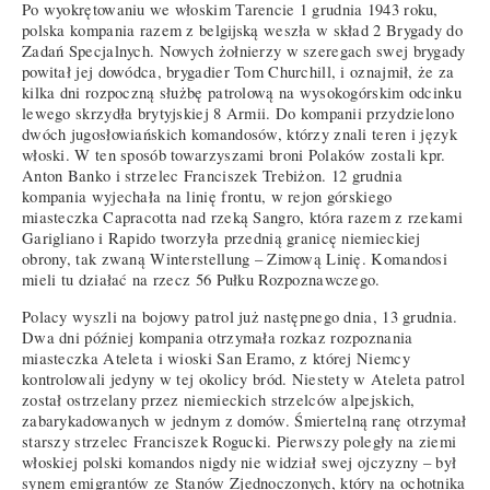
Po wyokrętowaniu we włoskim Tarencie 1 grudnia 1943 roku,
polska kompania razem z belgijską weszła w skład 2 Brygady do
Zadań Specjalnych. Nowych żołnierzy w szeregach swej brygady
powitał jej dowódca, brygadier Tom Churchill, i oznajmił, że za
kilka dni rozpoczną służbę patrolową na wysokogórskim odcinku
lewego skrzydła brytyjskiej 8 Armii. Do kompanii przydzielono
dwóch jugosłowiańskich komandosów, którzy znali teren i język
włoski. W ten sposób towarzyszami broni Polaków zostali kpr.
Anton Banko i strzelec Franciszek Trebiżon. 12 grudnia
kompania wyjechała na linię frontu, w rejon górskiego
miasteczka Capracotta nad rzeką Sangro, która razem z rzekami
Garigliano i Rapido tworzyła przednią granicę niemieckiej
obrony, tak zwaną Winterstellung – Zimową Linię. Komandosi
mieli tu działać na rzecz 56 Pułku Rozpoznawczego.
Polacy wyszli na bojowy patrol już następnego dnia, 13 grudnia.
Dwa dni później kompania otrzymała rozkaz rozpoznania
miasteczka Ateleta i wioski San Eramo, z której Niemcy
kontrolowali jedyny w tej okolicy bród. Niestety w Ateleta patrol
został ostrzelany przez niemieckich strzelców alpejskich,
zabarykadowanych w jednym z domów. Śmiertelną ranę otrzymał
starszy strzelec Franciszek Rogucki. Pierwszy poległy na ziemi
włoskiej polski komandos nigdy nie widział swej ojczyzny – był
synem emigrantów ze Stanów Zjednoczonych, który na ochotnika