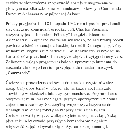
szybko wielonarodowa społeczność została zintegrowana w
głównym ośrodku szkolenia komandosów – sławnym Commando
Depot w Achnacarry w północnej Szkocji.
Polacy przyjechali tu 18 listopada 1942 roku i prędko przekonali
się, dlaczego komendant ośrodka, ppłk Charles Vaughan,
nazywany jest „Rommlem Północy” lub „dziedzicem na
Achnacarry”. Żołnierze żartowali wisielczo, że nad bramą obozu
powinna wisieć sentencja z Boskiej komedii Dantego: „Ty, który
wchodzisz, żegnaj się z nadzieją”. W Achnacarry kandydaci na
komandosów przechodzili niezwykle ciężki, trzytygodniowy kurs.
Zaliczenie całego programu szkolenia uprawniało kursanta do
noszenia zielonego beretu i przypięcia do munduru naszywki
„Commando”
.
Ćwiczenia prowadzono od świtu do zmroku, często również
nocą. Cały obóz tonął w błocie, ale na każdy apel należało
stawić się w nieskazitelnie czystym mundurze. Program kursu
obejmował m.in. marszobiegi w pełnym oporządzeniu z bronią i
zajęcia na strzelnicy. Szczególną wagę przywiązywano do
treningu tzw. cichej roboty na nieprzyjacielskich tyłach.
Ćwiczono walkę wręcz, walkę sztyletem, wspinaczkę górską i
pływanie. Aby oswoić przyszłych komandosów z ogniem,
większość zajęć odbywała się z użyciem ostrej amunicji.