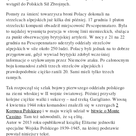
wstąpił do Polskich Sił Zbrojnych.
Pomsty za śmierć towarzysza broni Polacy dokonali na
strzelcach alpejskich już kilka dni później. 17 grudnia 1 pluton
strzelecki kompanii obsadził miejscowość Pescopennataro. Była
to najdalej wysunięta pozycja w stronę linii niemieckich, służąca
za punkt obserwacyjny brytyjskiej artylerii. W nocy z 21 na 22
grudnia na Pescopennataro uderzyły oddziały strzelców
alpejskich w sile około 250 ludzi. Polacy byli jednak na to dobrze
przygotowani, gdyż wywiad brytyjski zdobył wcześniej
informacje o szykowanym przez Niemców ataku. Po całonocnym
boju komandosi zabili trzech strzelców alpejskich i
prawdopodobnie ciężko ranili 20. Sami mieli tylko trzech
rannych.
Tak rozpoczął się szlak bojowy pierwszego oddziału polskiego
na ziemi włoskiej w II wojnie światowej. Później przyszły
kolejne ciężkie walki i sukcesy – nad rzeką Garigliano. Wiosną
4 kwietnia 1944 roku komandosi znaleźli się w szeregach
2
Korpusu Polskiego
i w maju wzięli udział w
bitwie o Monte
Cassino
. Tam też udowodnili, że są elitą.
Autor w 2013 roku opublikował książkę Elitarne jednostki
specjalne Wojska Polskiego 1939–1945, na której podstawie
powstał niniejszy tekst.