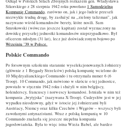
Odkąd w Polskich Siłach Zbrojnych rozkazem gen. Władysława
Sikorskiego z 28 sierpnia 1942 roku powołano
1 Samodzielną
Kompanię Commando
, zarówno on, jak i jego ludzie przeszli
niezwykle trudną drogę, by zasłużyć na „zielony talizman”, jak
nazywano wśród komandosów berety, które nosili. Sam
Smrokowski (wówczas jeszcze kapitan) został wyznaczony na
dowódcę przyszłej jednostki komandosów nieprzypadkowo. Był
oficerem młodym (31 lat), lecz już doświadczonym bojowo po
Wrześniu ’39 w Polsce.
Polskie Commando
Po forsownym szkoleniu starannie wyselekcjonowanych żołnierzy
(głównie z 1 Brygady Strzelców) polską kompanię wcielono do
10 Międzyalianckiego Commando i tu otrzymała numer 6 (6
Troop). 10 Commando, jak mówiono w skrócie o tej jednostce,
powstało w styczniu 1942 roku i służyli w nim belgijscy,
holenderscy, francuscy i norwescy komandosi. Istniała w nim też
kompania „brytyjska” (nazywana X-Troop). Cudzysłów jest w jej
wypadku nieodzowny, gdyż w istocie jej żołnierzami byli
Austriacy, Niemcy oraz kilku Czechów i Węgrów – wszyscy byli
zawołanymi antynazistami. Wraz z polską kompanią w 10
Commando znalazła się jeszcze niepełna kompania
jugosłowiańska. Była to więc istna Wieża Babel, ale bardzo