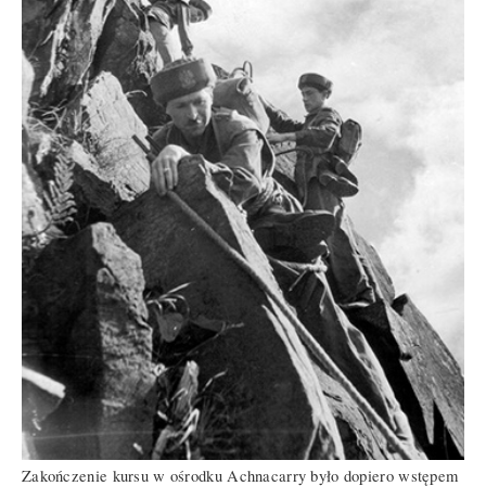
Zakończenie kursu w ośrodku Achnacarry było dopiero wstępem