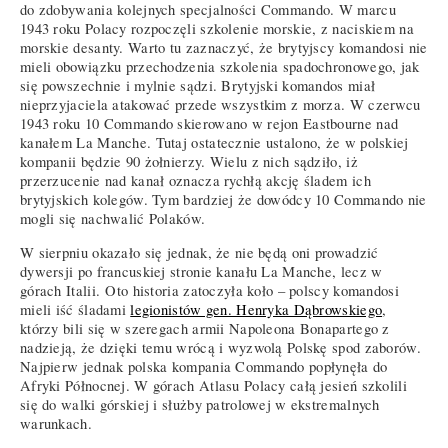
do zdobywania kolejnych specjalności Commando. W marcu
1943 roku Polacy rozpoczęli szkolenie morskie, z naciskiem na
morskie desanty. Warto tu zaznaczyć, że brytyjscy komandosi nie
mieli obowiązku przechodzenia szkolenia spadochronowego, jak
się powszechnie i mylnie sądzi. Brytyjski komandos miał
nieprzyjaciela atakować przede wszystkim z morza. W czerwcu
1943 roku 10 Commando skierowano w rejon Eastbourne nad
kanałem La Manche. Tutaj ostatecznie ustalono, że w polskiej
kompanii będzie 90 żołnierzy. Wielu z nich sądziło, iż
przerzucenie nad kanał oznacza rychłą akcję śladem ich
brytyjskich kolegów. Tym bardziej że dowódcy 10 Commando nie
mogli się nachwalić Polaków.
W sierpniu okazało się jednak, że nie będą oni prowadzić
dywersji po francuskiej stronie kanału La Manche, lecz w
górach Italii. Oto historia zatoczyła koło – polscy komandosi
mieli iść śladami
legionistów gen. Henryka Dąbrowskiego
,
którzy bili się w szeregach armii Napoleona Bonapartego z
nadzieją, że dzięki temu wrócą i wyzwolą Polskę spod zaborów.
Najpierw jednak polska kompania Commando popłynęła do
Afryki Północnej. W górach Atlasu Polacy całą jesień szkolili
się do walki górskiej i służby patrolowej w ekstremalnych
warunkach.