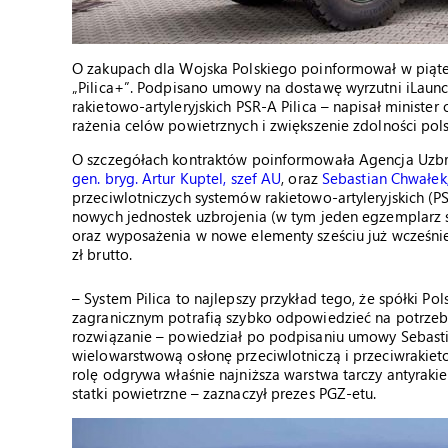
O zakupach dla Wojska Polskiego poinformował w piąte
„Pilica+”. Podpisano umowy na dostawę wyrzutni iLaun
rakietowo-artyleryjskich PSR-A Pilica – napisał ministe
rażenia celów powietrznych i zwiększenie zdolności pols
O szczegółach kontraktów poinformowała Agencja Uzbro
gen. bryg. Artur Kuptel, szef AU
, oraz
Sebastian Chwałek
przeciwlotniczych systemów rakietowo-artyleryjskich (P
nowych jednostek uzbrojenia (w tym jeden egzemplarz s
oraz wyposażenia w nowe elementy sześciu już wcześni
zł brutto.
– System Pilica to najlepszy przykład tego, że spółki P
zagranicznym potrafią szybko odpowiedzieć na potrzeb
rozwiązanie – powiedział po podpisaniu umowy Sebasti
wielowarstwową osłonę przeciwlotniczą i przeciwrakiet
rolę odgrywa właśnie najniższa warstwa tarczy antyrak
statki powietrzne – zaznaczył prezes PGZ-etu.