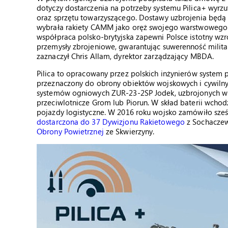
dotyczy dostarczenia na potrzeby systemu Pilica+ wyrzu
oraz sprzętu towarzyszącego. Dostawy uzbrojenia będą 
wybrała rakiety CAMM jako oręż swojego warstwowego 
współpraca polsko-brytyjska zapewni Polsce istotny wzro
przemysły zbrojeniowe, gwarantując suwerenność militar
zaznaczył Chris Allam, dyrektor zarządzający MBDA.
Pilica to opracowany przez polskich inżynierów system p
przeznaczony do obrony obiektów wojskowych i cywilnych
systemów ogniowych ZUR-23-2SP Jodek, uzbrojonych w 
przeciwlotnicze Grom lub Piorun. W skład baterii wchod
pojazdy logistyczne. W 2016 roku wojsko zamówiło sześć
dostarczona do 37 Dywizjonu Rakietowego
z Sochaczew
Obrony Powietrznej
ze Skwierzyny.