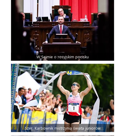
W Sejmie o rosyjskim pocisku
Szer. Karbownik mistrzynią świata juniorów