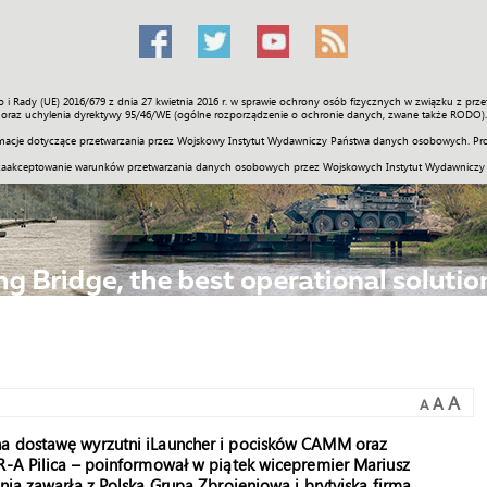
o i Rady (UE) 2016/679 z dnia 27 kwietnia 2016 r. w sprawie ochrony osób fizycznych w związku z 
Świat
Społeczność
Sport
Historia
Galerie
Wideo
ENGLI
oraz uchylenia dyrektywy 95/46/WE (ogólne rozporządzenie o ochronie danych, zwane także RODO).
acje dotyczące przetwarzania przez Wojskowy Instytut Wydawniczy Państwa danych osobowych. Pro
zaakceptowanie warunków przetwarzania danych osobowych przez Wojskowych Instytut Wydawniczy
A
A
A
na dostawę wyrzutni iLauncher i pocisków CAMM oraz
SR-A Pilica – poinformował w piątek wicepremier Mariusz
nia zawarła z Polską Grupą Zbrojeniową i brytyjską firmą