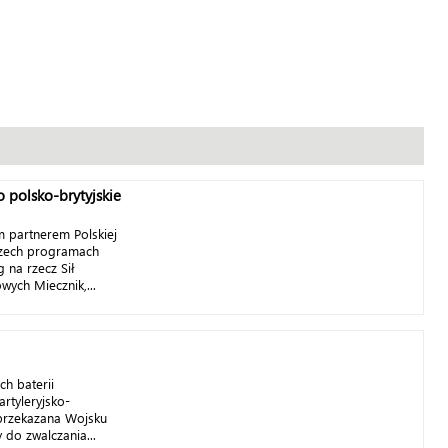
o polsko-brytyjskie
m partnerem Polskiej
rzech programach
 na rzecz Sił
wych Miecznik,...
h baterii
rtyleryjsko-
 przekazana Wojsku
 do zwalczania...