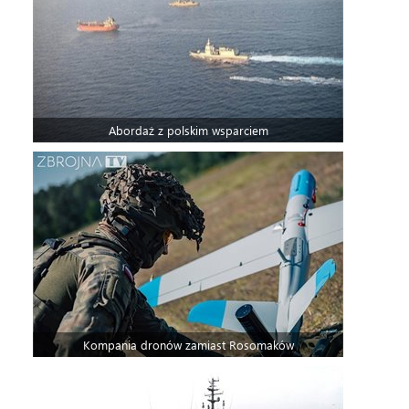
Abordaż z polskim wsparciem
Kompania dronów zamiast Rosomaków