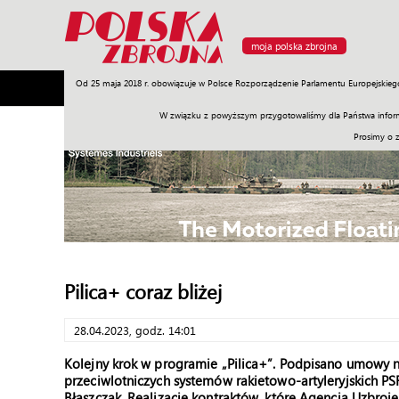
moja polska zbrojna
Od 25 maja 2018 r. obowiązuje w Polsce Rozporządzenie Parlamentu Europejskieg
Armia
Poligon
Sprzęt
Misje
Polityka
Prawo
W związku z powyższym przygotowaliśmy dla Państwa inform
Prosimy o 
Pilica+ coraz bliżej
28.04.2023, godz. 14:01
Kolejny krok w programie „Pilica+”. Podpisano umowy 
przeciwlotniczych systemów rakietowo-artyleryjskich P
Błaszczak. Realizację kontraktów, które Agencja Uzbroje