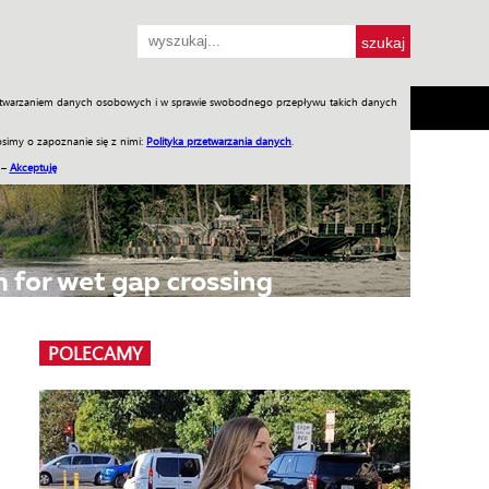
przetwarzaniem danych osobowych i w sprawie swobodnego przepływu takich danych
SH
SKLEP
Jednodniówki
Praca w WIW
simy o zapoznanie się z nimi:
Polityka przetwarzania danych
.
 –
Akceptuję
POLECAMY