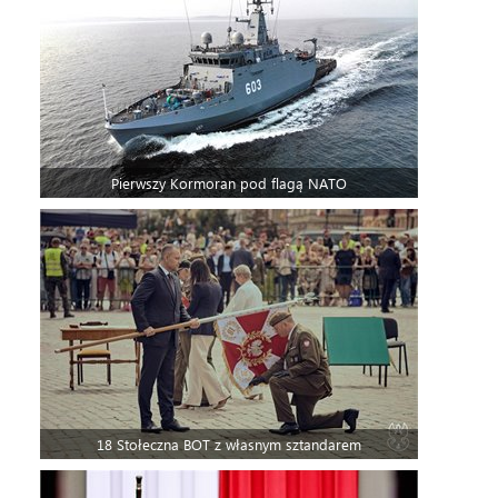
Pierwszy Kormoran pod flagą NATO
18 Stołeczna BOT z własnym sztandarem