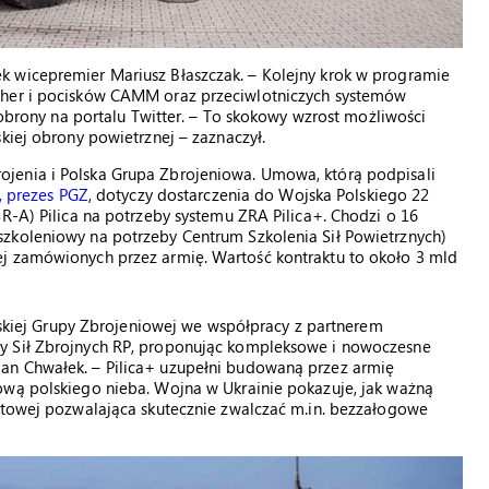
k wicepremier Mariusz Błaszczak. – Kolejny krok w programie
cher i pocisków CAMM oraz przeciwlotniczych systemów
r obrony na portalu Twitter. – To skokowy wzrost możliwości
kiej obrony powietrznej – zaznaczył.
jenia i Polska Grupa Zbrojeniowa. Umowa, którą podpisali
, prezes PGZ
, dotyczy dostarczenia do Wojska Polskiego 22
SR-A) Pilica na potrzeby systemu ZRA Pilica+. Chodzi o 16
zkoleniowy na potrzeby Centrum Szkolenia Sił Powietrznych)
ej zamówionych przez armię. Wartość kontraktu to około 3 mld
olskiej Grupy Zbrojeniowej we współpracy z partnerem
y Sił Zbrojnych RP, proponując kompleksowe i nowoczesne
an Chwałek. – Pilica+ uzupełni budowaną przez armię
ową polskiego nieba. Wojna w Ukrainie pokazuje, jak ważną
ietowej pozwalająca skutecznie zwalczać m.in. bezzałogowe