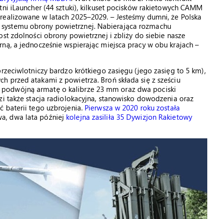
tni iLauncher (44 sztuki), kilkuset pocisków rakietowych CAMM
realizowane w latach 2025–2029. – Jesteśmy dumni, że Polska
systemu obrony powietrznej. Nabierająca rozmachu
st zdolności obrony powietrznej i zbliży do siebie nasze
ną, a jednocześnie wspierając miejsca pracy w obu krajach –
rzeciwlotniczy bardzo krótkiego zasięgu (jego zasięg to 5 km),
 przed atakami z powietrza. Broń składa się z sześciu
podwójną armatę o kalibrze 23 mm oraz dwa pociski
zi także stacja radiolokacyjna, stanowisko dowodzenia oraz
 baterii tego uzbrojenia.
Pierwsza w 2020 roku została
a, dwa lata później
kolejna zasiliła 35 Dywizjon Rakietowy