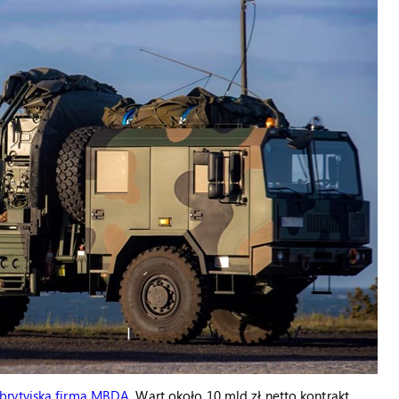
brytyjską firmą MBDA
. Wart około 10 mld zł netto kontrakt