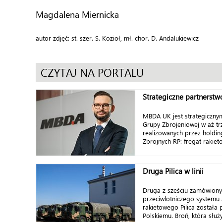
Magdalena Miernicka
autor zdjęć: st. szer. S. Kozioł, mł. chor. D. Andalukiewicz
CZYTAJ NA PORTALU
Strategiczne partnerstw
MBDA UK jest strategiczny
Grupy Zbrojeniowej w aż t
realizowanych przez holding
Zbrojnych RP: fregat rakieto
Druga Pilica w linii
Druga z sześciu zamówionyc
przeciwlotniczego systemu a
rakietowego Pilica została
Polskiemu. Broń, która służy