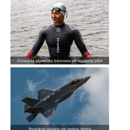
Olimpijska pływaczka trenowała jak wojskowy pilot
Produkcja Husarzy nie zwalnia tempa