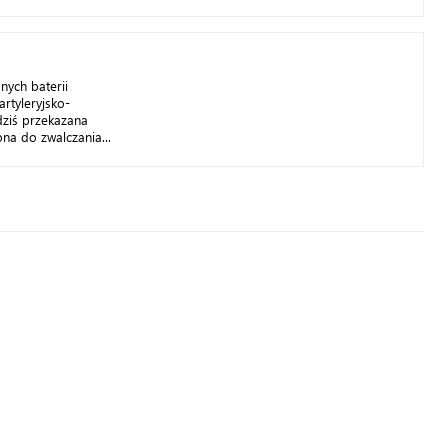
nych baterii
rtyleryjsko-
dziś przekazana
na do zwalczania...