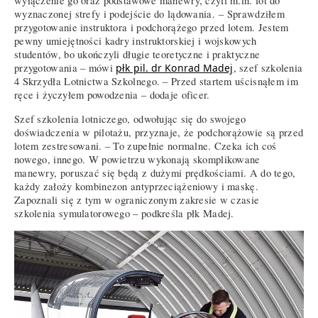
wyłączenie go oraz podstawowe manewry, czyli m.in. lot do
wyznaczonej strefy i podejście do lądowania. – Sprawdziłem
przygotowanie instruktora i podchorążego przed lotem. Jestem
pewny umiejętności kadry instruktorskiej i wojskowych
studentów, bo ukończyli długie teoretyczne i praktyczne
przygotowania – mówi
płk pil. dr Konrad Madej
, szef szkolenia
4 Skrzydła Lotnictwa Szkolnego. – Przed startem uścisnąłem im
ręce i życzyłem powodzenia – dodaje oficer.
Szef szkolenia lotniczego, odwołując się do swojego
doświadczenia w pilotażu, przyznaje, że podchorążowie są przed
lotem zestresowani. – To zupełnie normalne. Czeka ich coś
nowego, innego. W powietrzu wykonają skomplikowane
manewry, poruszać się będą z dużymi prędkościami. A do tego,
każdy założy kombinezon antyprzeciążeniowy i maskę.
Zapoznali się z tym w ograniczonym zakresie w czasie
szkolenia symulatorowego – podkreśla płk Madej.