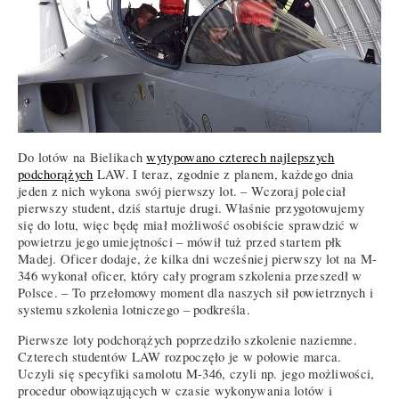
Do lotów na Bielikach
wytypowano czterech najlepszych
podchorążych
LAW. I teraz, zgodnie z planem, każdego dnia
jeden z nich wykona swój pierwszy lot. – Wczoraj poleciał
pierwszy student, dziś startuje drugi. Właśnie przygotowujemy
się do lotu, więc będę miał możliwość osobiście sprawdzić w
powietrzu jego umiejętności – mówił tuż przed startem płk
Madej. Oficer dodaje, że kilka dni wcześniej pierwszy lot na M-
346 wykonał oficer, który cały program szkolenia przeszedł w
Polsce. – To przełomowy moment dla naszych sił powietrznych i
systemu szkolenia lotniczego – podkreśla.
Pierwsze loty podchorążych poprzedziło szkolenie naziemne.
Czterech studentów LAW rozpoczęło je w połowie marca.
Uczyli się specyfiki samolotu M-346, czyli np. jego możliwości,
procedur obowiązujących w czasie wykonywania lotów i