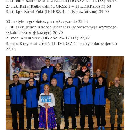
1. st. chor. sztab. Mariusz Kachel (DGRSZ 2 – 12 DZ) 33,42
2. plut. Rafał Rutkowski (DGRSZ 1 – 11 LDKPanc) 33,58
3. st. kpr. Karol Fokt (DGRSZ 4 – siły powietrzne) 34,40
50 m stylem grzbietowym mężczyzn do 35 lat
1. st. szer. pchor. Kacper Biernacki (reprezentacja wyższego
szkolnictwa wojskowego) 26,70
2. szer. Adam Stec (DGRSZ 2 – 12 DZ) 27,72
3. mar. Krzysztof Urbański (DGRSZ 5 – marynarka wojenna)
27,88