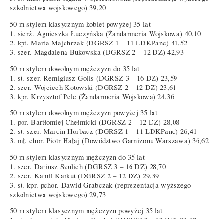
szkolnictwa wojskowego) 39,20
50 m stylem klasycznym kobiet powyżej 35 lat
1. sierż. Agnieszka Łuczyńska (Żandarmeria Wojskowa) 40,10
2. kpt. Marta Majchrzak (DGRSZ 1 – 11 LDKPanc) 41,52
3. szer. Magdalena Bukowska (DGRSZ 2 – 12 DZ) 42,93
50 m stylem dowolnym mężczyzn do 35 lat
1. st. szer. Remigiusz Golis (DGRSZ 3 – 16 DZ) 23,59
2. szer. Wojciech Kotowski (DGRSZ 2 – 12 DZ) 23,61
3. kpr. Krzysztof Pelc (Żandarmeria Wojskowa) 24,36
50 m stylem dowolnym mężczyzn powyżej 35 lat
1. por. Bartłomiej Chełmicki (DGRSZ 2 – 12 DZ) 28,08
2. st. szer. Marcin Horbacz (DGRSZ 1 – 11 LDKPanc) 26,41
3. mł. chor. Piotr Hałaj (Dowództwo Garnizonu Warszawa) 36,62
50 m stylem klasycznym mężczyzn do 35 lat
1. szer. Dariusz Szulich (DGRSZ 3 – 16 DZ) 28,70
2. szer. Kamil Karkut (DGRSZ 2 – 12 DZ) 29,39
3. st. kpr. pchor. Dawid Grabczak (reprezentacja wyższego
szkolnictwa wojskowego) 29,73
50 m stylem klasycznym mężczyzn powyżej 35 lat