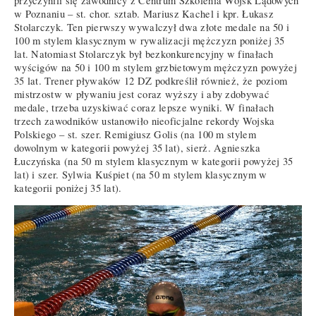
przyczynili się zawodnicy z Centrum Szkolenia Wojsk Lądowych
w Poznaniu – st. chor. sztab. Mariusz Kachel i kpr. Łukasz
Stolarczyk. Ten pierwszy wywalczył dwa złote medale na 50 i
100 m stylem klasycznym w rywalizacji mężczyzn poniżej 35
lat. Natomiast Stolarczyk był bezkonkurencyjny w finałach
wyścigów na 50 i 100 m stylem grzbietowym mężczyzn powyżej
35 lat. Trener pływaków 12 DZ podkreślił również, że poziom
mistrzostw w pływaniu jest coraz wyższy i aby zdobywać
medale, trzeba uzyskiwać coraz lepsze wyniki. W finałach
trzech zawodników ustanowiło nieoficjalne rekordy Wojska
Polskiego – st. szer. Remigiusz Golis (na 100 m stylem
dowolnym w kategorii powyżej 35 lat), sierż. Agnieszka
Łuczyńska (na 50 m stylem klasycznym w kategorii powyżej 35
lat) i szer. Sylwia Kuśpiet (na 50 m stylem klasycznym w
kategorii poniżej 35 lat).