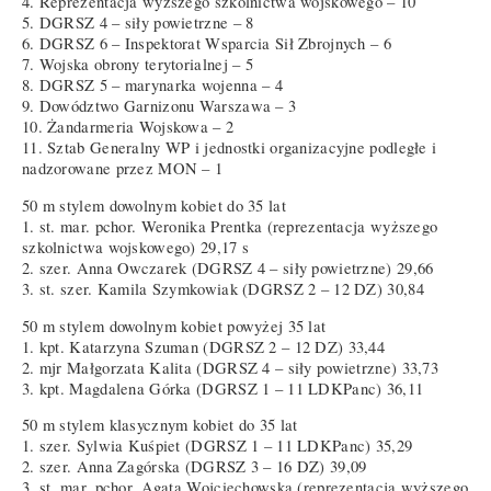
4. Reprezentacja wyższego szkolnictwa wojskowego – 10
5. DGRSZ 4 – siły powietrzne – 8
6. DGRSZ 6 – Inspektorat Wsparcia Sił Zbrojnych – 6
7. Wojska obrony terytorialnej – 5
8. DGRSZ 5 – marynarka wojenna – 4
9. Dowództwo Garnizonu Warszawa – 3
10. Żandarmeria Wojskowa – 2
11. Sztab Generalny WP i jednostki organizacyjne podległe i
nadzorowane przez MON – 1
50 m stylem dowolnym kobiet do 35 lat
1. st. mar. pchor. Weronika Prentka (reprezentacja wyższego
szkolnictwa wojskowego) 29,17 s
2. szer. Anna Owczarek (DGRSZ 4 – siły powietrzne) 29,66
3. st. szer. Kamila Szymkowiak (DGRSZ 2 – 12 DZ) 30,84
50 m stylem dowolnym kobiet powyżej 35 lat
1. kpt. Katarzyna Szuman (DGRSZ 2 – 12 DZ) 33,44
2. mjr Małgorzata Kalita (DGRSZ 4 – siły powietrzne) 33,73
3. kpt. Magdalena Górka (DGRSZ 1 – 11 LDKPanc) 36,11
50 m stylem klasycznym kobiet do 35 lat
1. szer. Sylwia Kuśpiet (DGRSZ 1 – 11 LDKPanc) 35,29
2. szer. Anna Zagórska (DGRSZ 3 – 16 DZ) 39,09
3. st. mar. pchor. Agata Wojciechowska (reprezentacja wyższego