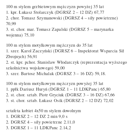
100 m stylem grzbietowym mężczyzn powyżej 35 lat
1. kpr. Łukasz Stolarczyk (DGRSZ 2 – 12 DZ) 67,77
2. chor. Tomasz Szymanowski (DGRSZ 4 – siły powietrzne)
70,99
3. st. chor. mar. Tomasz Zapalski (DGRSZ 5 – marynarka
wojenna) 75,10
100 m stylem motylkowym mężczyzn do 35 lat
1. szer. Karol Zaczyński (DGRSZ 6 – Inspektorat Wsparcia Sił
Zbrojnych) 56,91
2. st. kpr. pchor. Stanisław Włodarczyk (reprezentacja wyższego
szkolnictwa wojskowego) 59,00
3. szer. Bartosz Michalak (DGRSZ 3 – 16 DZ) 59,18.
100 m stylem motylkowym mężczyzn powyżej 35 lat
1. ppłk Dariusz Huryń (DGRSZ 1 – 11 LDKPanc) 65,80
2. st. chor. sztab. Piotr Gryciuk (DGRSZ 3 – 16 DZ) 67,66
3. st. chor. sztab. Łukasz Osik (DGRSZ 2 – 12 DZ) 72,02
sztafeta kobiet 4x50 m stylem dowolnym
1. DGRSZ 2 – 12 DZ 2 min 9,0 s
2. DGRSZ 4 – siły powietrzne 2.11,0
3. DGRSZ 1 – 11 LDKPanc 2.14,2