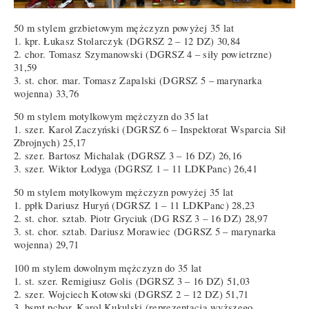
50 m stylem grzbietowym mężczyzn powyżej 35 lat
1. kpr. Łukasz Stolarczyk (DGRSZ 2 – 12 DZ) 30,84
2. chor. Tomasz Szymanowski (DGRSZ 4 – siły powietrzne)
31,59
3. st. chor. mar. Tomasz Zapalski (DGRSZ 5 – marynarka
wojenna) 33,76
50 m stylem motylkowym mężczyzn do 35 lat
1. szer. Karol Zaczyński (DGRSZ 6 – Inspektorat Wsparcia Sił
Zbrojnych) 25,17
2. szer. Bartosz Michalak (DGRSZ 3 – 16 DZ) 26,16
3. szer. Wiktor Łodyga (DGRSZ 1 – 11 LDKPanc) 26,41
50 m stylem motylkowym mężczyzn powyżej 35 lat
1. ppłk Dariusz Huryń (DGRSZ 1 – 11 LDKPanc) 28,23
2. st. chor. sztab. Piotr Gryciuk (DG RSZ 3 – 16 DZ) 28,97
3. st. chor. sztab. Dariusz Morawiec (DGRSZ 5 – marynarka
wojenna) 29,71
100 m stylem dowolnym mężczyzn do 35 lat
1. st. szer. Remigiusz Golis (DGRSZ 3 – 16 DZ) 51,03
2. szer. Wojciech Kotowski (DGRSZ 2 – 12 DZ) 51,71
3. bsmt pchor. Karol Kukulski (reprezentacja wyższego