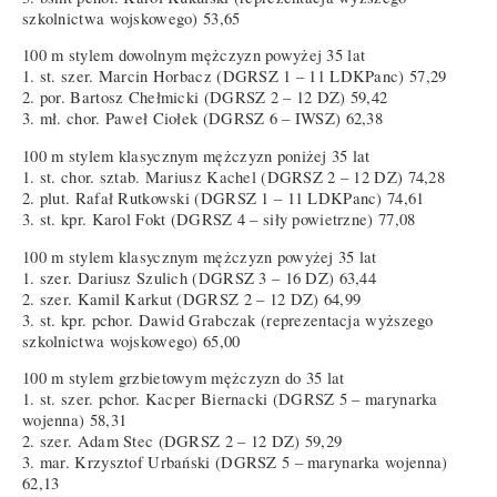
szkolnictwa wojskowego) 53,65
100 m stylem dowolnym mężczyzn powyżej 35 lat
1. st. szer. Marcin Horbacz (DGRSZ 1 – 11 LDKPanc) 57,29
2. por. Bartosz Chełmicki (DGRSZ 2 – 12 DZ) 59,42
3. mł. chor. Paweł Ciołek (DGRSZ 6 – IWSZ) 62,38
100 m stylem klasycznym mężczyzn poniżej 35 lat
1. st. chor. sztab. Mariusz Kachel (DGRSZ 2 – 12 DZ) 74,28
2. plut. Rafał Rutkowski (DGRSZ 1 – 11 LDKPanc) 74,61
3. st. kpr. Karol Fokt (DGRSZ 4 – siły powietrzne) 77,08
100 m stylem klasycznym mężczyzn powyżej 35 lat
1. szer. Dariusz Szulich (DGRSZ 3 – 16 DZ) 63,44
2. szer. Kamil Karkut (DGRSZ 2 – 12 DZ) 64,99
3. st. kpr. pchor. Dawid Grabczak (reprezentacja wyższego
szkolnictwa wojskowego) 65,00
100 m stylem grzbietowym mężczyzn do 35 lat
1. st. szer. pchor. Kacper Biernacki (DGRSZ 5 – marynarka
wojenna) 58,31
2. szer. Adam Stec (DGRSZ 2 – 12 DZ) 59,29
3. mar. Krzysztof Urbański (DGRSZ 5 – marynarka wojenna)
62,13