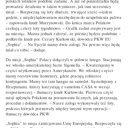
polskich lotników podobne zadanie. A już od poniedziałku będą
prowadzić działania w takim wymiarze, jak inni uczestnicy
misji. – Rozpoczną się loty dłuższe, trwające sześć–siedem
godzin, z międzylądowaniem niezbędnym do uzupełnienia paliwa
– zapowiada kmdr Murzynowski. Do końca marca Polaków
czekają cztery loty tygodniowo. – Grafik zadań rozpisywany jest
na miesiąc. Można jednak założyć, że później będzie podobnie –
podkreśla kmdr por. Cezary Kurkowski, dowódca PKW EU
„Sophia”. – Na Sycylii mamy dwie załogi. Na pewno więc będą
miał co robić – dodaje.
Do misji „Sophia” Polacy dołączyli w połowie lutego. Stacjonują
we włosko-amerykańskiej bazie Sigonella. – Kwaterujemy w
części użytkowanej przez Amerykanów. We włoskiej części
mamy rozstawione kontenery, gdzie pracują żołnierze
kontyngentu. Mamy też tam hangar na samolot. Sąsiadujemy z
Hiszpanami, którzy korzystają z samolotu CASA w wersji
rozpoznawczej – tłumaczy kmdr Kurkowski. Pierwsza część
misji upłynęła Polakom na poznawaniu licznych, jak przyznają,
procedur i dokumentów. – Nasze załogi wykonywały też loty,
podczas których poznawały między innymi rejon operacji –
tłumaczy dowódca PKW.
„Sophia” to misja zainicjowana Unię Europejską. Rozpoczęła się