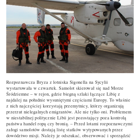
Rozpoznawcza Bryza z lotniska Sigonella na Sycylii
wystartowała w czwartek. Samolot skierował się nad Morze
Śródziemne – w rejon, gdzie biegną szlaki łączące Libię z
najdalej na południe wysuniętymi częściami Europy. To właśnie
z nich najczęściej korzystają przemytnicy, którzy organizują
przerzut nielegalnych emigrantów. Ale nie tylko oni. Problemem
w niestabilnej politycznie Libii jest pozostający poza kontrolą
państwa handel ropą czy bronią. – Przed lotami rozpoznawczymi
załogi samolotów dostają listę statków wytypowanych przez
dowództwo misji. Należy je odszukać, obserwować i sporządzić