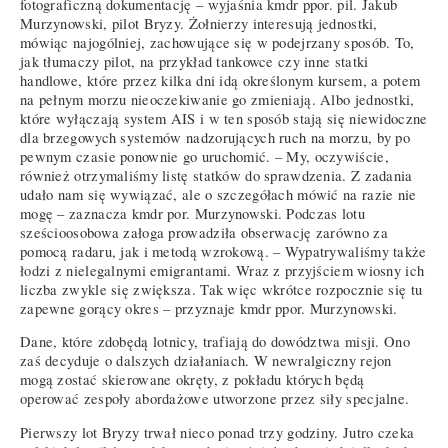
fotograficzną dokumentację – wyjaśnia kmdr ppor. pil. Jakub
Murzynowski, pilot Bryzy. Żołnierzy interesują jednostki,
mówiąc najogólniej, zachowujące się w podejrzany sposób. To,
jak tłumaczy pilot, na przykład tankowce czy inne statki
handlowe, które przez kilka dni idą określonym kursem, a potem
na pełnym morzu nieoczekiwanie go zmieniają. Albo jednostki,
które wyłączają system AIS i w ten sposób stają się niewidoczne
dla brzegowych systemów nadzorujących ruch na morzu, by po
pewnym czasie ponownie go uruchomić. – My, oczywiście,
również otrzymaliśmy listę statków do sprawdzenia. Z zadania
udało nam się wywiązać, ale o szczegółach mówić na razie nie
mogę – zaznacza kmdr por. Murzynowski. Podczas lotu
sześcioosobowa załoga prowadziła obserwację zarówno za
pomocą radaru, jak i metodą wzrokową. – Wypatrywaliśmy także
łodzi z nielegalnymi emigrantami. Wraz z przyjściem wiosny ich
liczba zwykle się zwiększa. Tak więc wkrótce rozpocznie się tu
zapewne gorący okres – przyznaje kmdr ppor. Murzynowski.
Dane, które zdobędą lotnicy, trafiają do dowództwa misji. Ono
zaś decyduje o dalszych działaniach. W newralgiczny rejon
mogą zostać skierowane okręty, z pokładu których będą
operować zespoły abordażowe utworzone przez siły specjalne.
Pierwszy lot Bryzy trwał nieco ponad trzy godziny. Jutro czeka