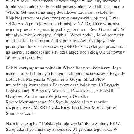
w 2015 roku. Początkowo uczestniczące w niej siły morskie i
lotnictwo monitorowały szlaki przemytnicze z Libii na południe
Włoch. Od niedawna mają dodatkowe zadanie –szkolenie
libijskiej straży przybrzeżnej oraz marynarki wojennej. Unia
ściśle współpracuje w ramach misji z NATO, które w tamtym
rejonie prowadzi operację pod kryptonimem „Sea Guardian”. W
ubiegłym roku kierujący „Sophią” Włosi podali, że od początku
misji udało się zatrzymać 109 przestępców trudniących się
przemytem ludzi oraz zniszczyć 440 łodzi wysłanych przez nich
na morze. Jednocześnie siły działające pod egidą UE uratowały
36 tys. emigrantów.
Polski kontyngent na południu Włoch liczy stu żołnierzy. Jego
trzon stanowią lotnicy, obsługa naziemna i sztabowcy z Brygady
Lotnictwa Marynarki Wojennej w Gdyni. Skład PKW
uzupełniają komandosi z Formozy oraz żołnierze 10 Brygady
Logistycznej, 9 Brygady Wsparcia Dowodzenia, 3 Flotylli
Okrętów, Żandarmerii Wojskowej i Ośrodka
Radioelektronicznego. Na Sycylię poleciał też samolot
rozpoznawczy M28B1R z 44 Bazy Lotnictwa Morskiego w
Siemirowicach.
Na misję „Sophia” Polska planuje wysłać dwie zmiany PKW.
Swój udział powinniśmy zakończyć 31 grudnia tego roku. W