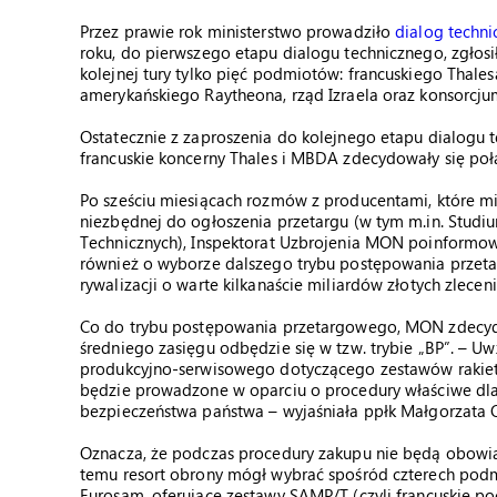
Przez prawie rok ministerstwo prowadziło
dialog techn
roku, do pierwszego etapu dialogu technicznego, zgłosiło
kolejnej tury tylko pięć podmiotów: francuskiego Thal
amerykańskiego Raytheona, rząd Izraela oraz konsorcj
Ostatecznie z zaproszenia do kolejnego etapu dialogu t
francuskie koncerny Thales i MBDA zdecydowały się połą
Po sześciu miesiącach rozmów z producentami, które
niezbędnej do ogłoszenia przetargu (w tym m.in. Stud
Technicznych), Inspektorat Uzbrojenia MON poinformow
również o wyborze dalszego trybu postępowania przeta
rywalizacji o warte kilkanaście miliardów złotych zleceni
Co do trybu postępowania przetargowego, MON zdecyd
średniego zasięgu odbędzie się w tzw. trybie „BP”. – 
produkcyjno-serwisowego dotyczącego zestawów rakie
będzie prowadzone w oparciu o procedury właściwe dl
bezpieczeństwa państwa – wyjaśniała ppłk Małgorzata O
Oznacza, że podczas procedury zakupu nie będą obowią
temu resort obrony mógł wybrać spośród czterech podmi
Eurosam, oferujące zestawy SAMP/T (czyli francuskie po