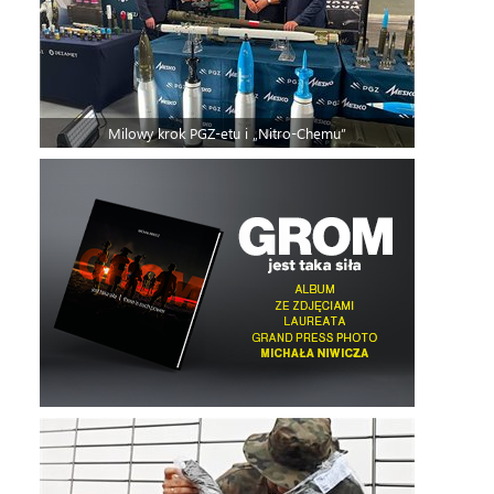
Milowy krok PGZ-etu i „Nitro-Chemu”