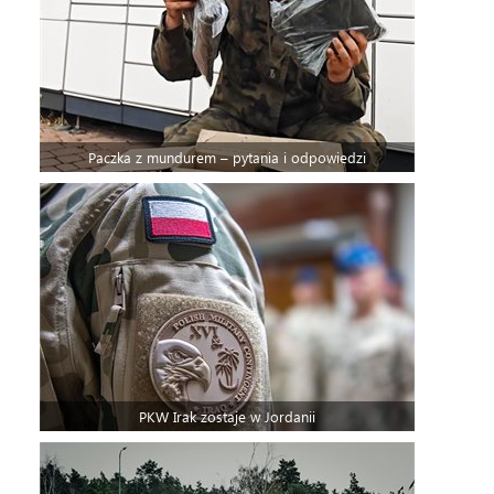
Paczka z mundurem – pytania i odpowiedzi
PKW Irak zostaje w Jordanii