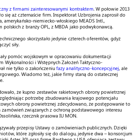
iczny z firmami zainteresowanymi kontraktem
. W połowie 2013
 się aż czternaście firm. Inspektorat Uzbrojenia zaprosił do
esa, amerykańsko-niemiecko-włoskiego MEADS Intl.,
um polskich z branży OPL, z MBDA jako podwykonawcą.
echnicznego skorzystało jedynie czterech oferentów, gdyż
czyć siły.
 miały pomóc wojskowym w opracowaniu dokumentacji
ium Wykonalności i Wstępnych Założeń Taktyczno-
ał nie tylko o zakończeniu
fazy analityczno-koncepcyjnej
, ale
rgowego. Wiadomo też, jakie firmy staną do ostatecznej
e.
owało, że kupno zestawów rakietowych obrony powietrznej
Uwzględniając potrzebę zbudowania krajowego potencjału
towych obrony powietrznej zdecydowano, że postępowanie to
a zamówień związanych z ochroną podstawowego interesu
ssolińska, rzecznik prasowa IU MON.
zywały przepisy Ustawy o zamówieniach publicznych. Dzięki
otów, które zgłosiły się do dialogu, jedynie dwa – konsorcjum
ciski Aster 30) oraz firmę Raytheon z USA oferującą zestawy