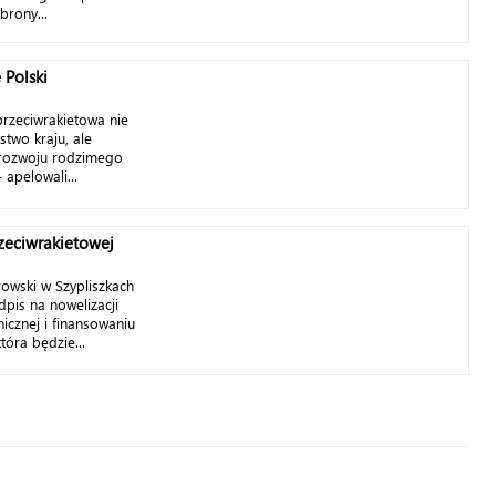
rony...
 Polski
rzeciwrakietowa nie
stwo kraju, ale
o rozwoju rodzimego
apelowali...
zeciwrakietowej
owski w Szypliszkach
dpis na nowelizacji
icznej i finansowaniu
tóra będzie...