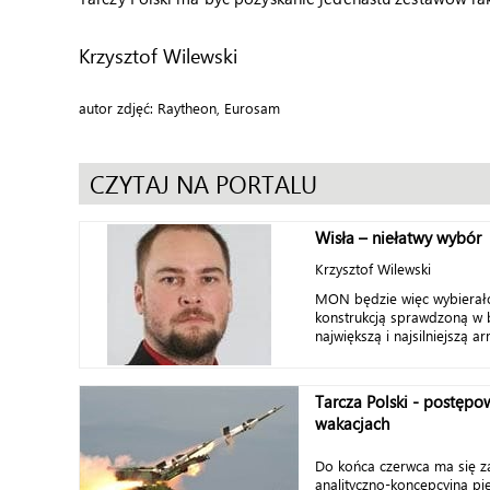
Krzysztof Wilewski
autor zdjęć: Raytheon, Eurosam
CZYTAJ NA PORTALU
Wisła – niełatwy wybór
Krzysztof Wilewski
MON będzie więc wybierał
konstrukcją sprawdzoną w 
największą i najsilniejszą ar
Tarcza Polski - postępo
wakacjach
Do końca czerwca ma się z
analityczno-koncepcyjna p