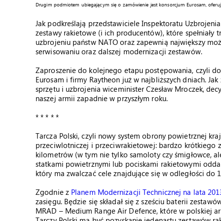
Drugim podmiotem ubiegającym się o zamówienie jest konsorcjum Eurosam, oferujące
Jak podkreślają przedstawiciele Inspektoratu Uzbrojen
zestawy rakietowe (i ich producentów), które spełniały t
uzbrojeniu państw NATO oraz zapewnią największy możl
serwisowaniu oraz dalszej modernizacji zestawów.
Zaproszenie do kolejnego etapu postępowania, czyli do
Eurosam i firmy Raytheon już w najbliższych dniach. J
sprzętu i uzbrojenia wiceminister Czesław Mroczek, decy
naszej armii zapadnie w przyszłym roku.
* * * * *
Tarcza Polski, czyli nowy system obrony powietrznej kr
przeciwlotniczej i przeciwrakietowej: bardzo krótkiego
kilometrów (w tym nie tylko samoloty czy śmigłowce, al
statkami powietrznymi lub pociskami rakietowymi odda
który ma zwalczać cele znajdujące się w odległości do 1
Zgodnie z
Planem Modernizacji Technicznej na lata 20
zasięgu. Będzie się składał się z sześciu baterii zestaw
MRAD – Medium Range Air Defence, które w polskiej a
Tarczy Polski ma być pozyskanie jedenastu zestawów ra