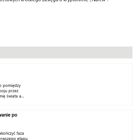
o pomiędzy
boju przez
mię świata a...
wanie po
akończyć faza
ierwszego etapu