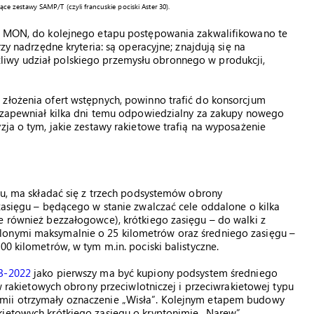
 zestawy SAMP/T (czyli francuskie pociski Aster 30).
ia MON, do kolejnego etapu postępowania zakwalifikowano te
rzy nadrzędne kryteria: są operacyjne; znajdują się na
iwy udział polskiego przemysłu obronnego w produkcji,
 złożenia ofert wstępnych, powinno trafić do konsorcjum
ak zapewniał kilka dni temu odpowiedzialny za zakupy nowego
zja o tym, jakie zestawy rakietowe trafią na wyposażenie
aju, ma składać się z trzech podsystemów obrony
 zasięgu – będącego w stanie zwalczać cele oddalone o kilka
e również bezzałogowce), krótkiego zasięgu – do walki z
lonymi maksymalnie o 25 kilometrów oraz średniego zasięgu –
00 kilometrów, w tym m.in. pociski balistyczne.
13-2022
jako pierwszy ma być kupiony podsystem średniego
ów rakietowych obrony przeciwlotniczej i przeciwrakietowej typu
rmii otrzymały oznaczenie „Wisła”. Kolejnym etapem budowy
kietowych krótkiego zasięgu o kryptonimie „Narew”.