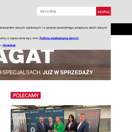
przetwarzaniem danych osobowych i w sprawie swobodnego przepływu takich danych
SH
SKLEP
Jednodniówki
Praca w WIW
simy o zapoznanie się z nimi:
Polityka przetwarzania danych
.
 –
Akceptuję
POLECAMY