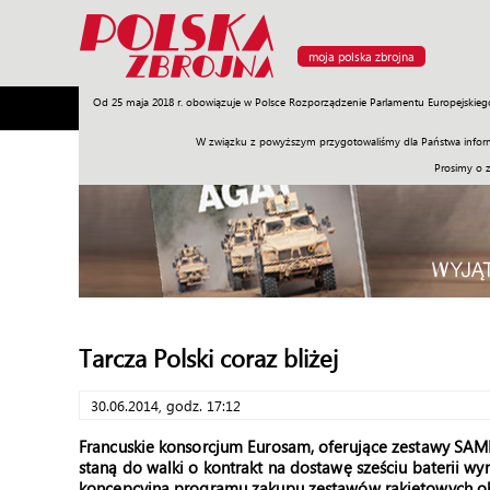
moja polska zbrojna
Od 25 maja 2018 r. obowiązuje w Polsce Rozporządzenie Parlamentu Europejskieg
Armia
Poligon
Sprzęt
Misje
Polityka
Prawo
W związku z powyższym przygotowaliśmy dla Państwa inform
Prosimy o 
Tarcza Polski coraz bliżej
30.06.2014, godz. 17:12
Francuskie konsorcjum Eurosam, oferujące zestawy SAM
staną do walki o kontrakt na dostawę sześciu baterii wy
koncepcyjną programu zakupu zestawów rakietowych obr