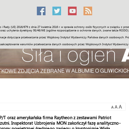
o i Rady (UE) 2016/679 z dnia 27 kwietnia 2016 r. w sprawie ochrony osób fizycznych w związku z 
Świat
Społeczność
Sport
Historia
Galerie
Wideo
ENGLI
oraz uchylenia dyrektywy 95/46/WE (ogólne rozporządzenie o ochronie danych, zwane także RODO).
acje dotyczące przetwarzania przez Wojskowy Instytut Wydawniczy Państwa danych osobowych. Pro
zaakceptowanie warunków przetwarzania danych osobowych przez Wojskowych Instytut Wydawniczy
A
A
A
P/T oraz amerykańska firma Raytheon z zestawami Patriot
rzutni. Inspektorat Uzbrojenia MON zakończył fazę analityczno-
ony powietrznej średniego zasięgu o kryptonimie Wisła.