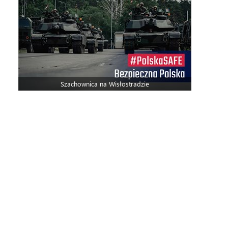
Szachownica na Wisłostradzie