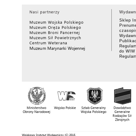
Nasi partnerzy
Wydawn
Sklep I
Muzeum Wojska Polskiego
Prenume
Muzeum Oręża Polskiego
czasop
Muzeum Broni Pancernej
Wydawni
Muzeum Sił Powietrznych
Publika
Centrum Weterana
Regulam
Muzeum Marynarki Wojennej
do WIW
Regula
Ministerstwo
Wojsko Polskie
Sztab Generalny
Dowództwo
Obrony Narodowej
Wojska Polskiego
Generalne
Rodzajów Sił
Zbrojnych
Wojskowy Instytut Wydawniczy (C) 2015