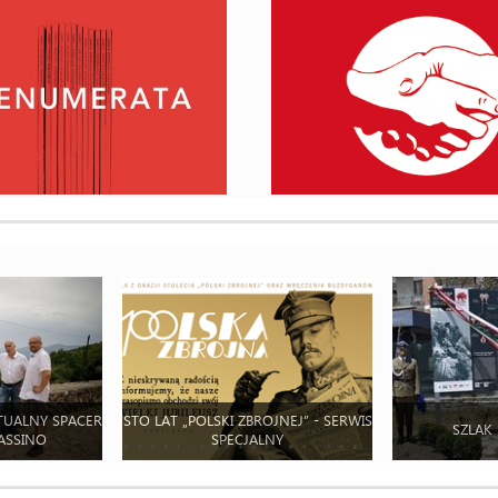
TUALNY SPACER
STO LAT „POLSKI ZBROJNEJ” - SERWIS
SZLAK
ASSINO
SPECJALNY