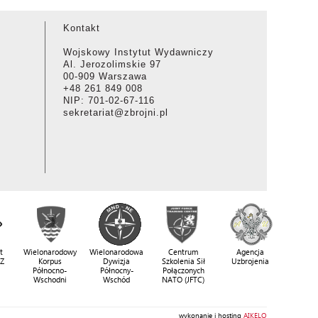
Kontakt
Wojskowy Instytut Wydawniczy
Al. Jerozolimskie 97
00-909 Warszawa
+48 261 849 008
NIP: 701-02-67-116
sekretariat@zbrojni.pl
t
Wielonarodowy
Wielonarodowa
Centrum
Agencja
SZ
Korpus
Dywizja
Szkolenia Sił
Uzbrojenia
Północno-
Północny-
Połączonych
Wschodni
Wschód
NATO (JFTC)
wykonanie i hosting
AIKELO