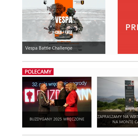
Vespa Battle Challenge
POLECAMY
ZAPRASZAMY NA WIR
BUZDYGANY 2025 WRĘCZONE
NA MONTE C