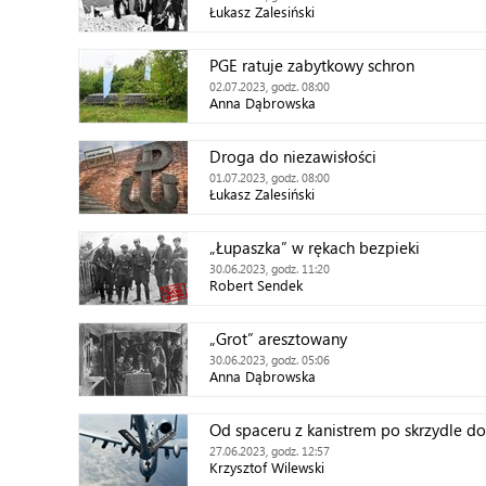
Łukasz Zalesiński
PGE ratuje zabytkowy schron
02.07.2023, godz. 08:00
Anna Dąbrowska
Droga do niezawisłości
01.07.2023, godz. 08:00
Łukasz Zalesiński
„Łupaszka” w rękach bezpieki
30.06.2023, godz. 11:20
Robert Sendek
„Grot” aresztowany
30.06.2023, godz. 05:06
Anna Dąbrowska
Od spaceru z kanistrem po skrzydle 
27.06.2023, godz. 12:57
Krzysztof Wilewski