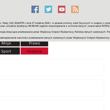
o i Rady (UE) 2016/679 z dnia 27 kwietnia 2016 r. w sprawie ochrony osób fizycznych w związku z 
Świat
Społeczność
Sport
Historia
Galerie
Wideo
ENGLI
oraz uchylenia dyrektywy 95/46/WE (ogólne rozporządzenie o ochronie danych, zwane także RODO).
acje dotyczące przetwarzania przez Wojskowy Instytut Wydawniczy Państwa danych osobowych. Pro
zaakceptowanie warunków przetwarzania danych osobowych przez Wojskowych Instytut Wydawniczy
Misje
Prawo
Sport
Historia