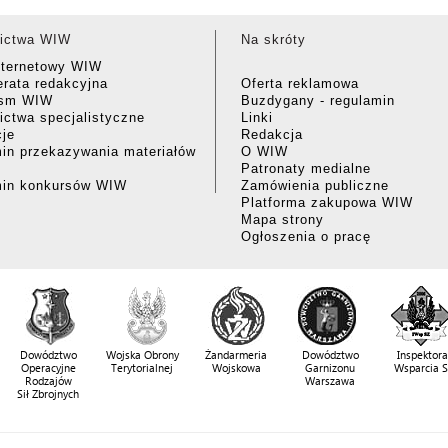
ictwa WIW
Na skróty
nternetowy WIW
rata redakcyjna
Oferta reklamowa
ism WIW
Buzdygany - regulamin
ctwa specjalistyczne
Linki
cje
Redakcja
in przekazywania materiałów
O WIW
Patronaty medialne
min konkursów WIW
Zamówienia publiczne
Platforma zakupowa WIW
Mapa strony
Ogłoszenia o pracę
Dowództwo
Wojska Obrony
Żandarmeria
Dowództwo
Inspektora
Operacyjne
Terytorialnej
Wojskowa
Garnizonu
Wsparcia 
Rodzajów
Warszawa
Sił Zbrojnych