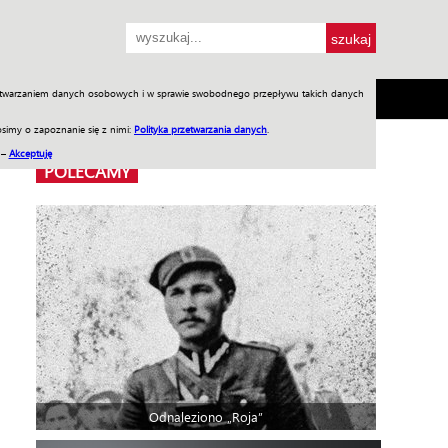
przetwarzaniem danych osobowych i w sprawie swobodnego przepływu takich danych
SH
SKLEP
Jednodniówki
Praca w WIW
simy o zapoznanie się z nimi:
Polityka przetwarzania danych
.
 –
Akceptuję
POLECAMY
Odnaleziono „Roja”