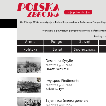
moja polska zbrojna
Od 25 maja 2018 r. obowiązuje w Polsce Rozporządzenie Parlamentu Europejskieg
Armia
Poligon
Sprzęt
Misje
Polityka
Prawo
W związku z powyższym przygotowaliśmy dla Państwa inform
Prosimy o 
Armia
Poligon
Sprzęt
Polityka
Świat
Społeczność
Desant na Sycylię
09.07.2023, godz. 08:00
Łukasz Zalesiński
Lwy spod Piedimonte
08.07.2023, godz. 08:00
Juliusz S. Tym
Tajemnica śmierci generała
04.07.2023, godz. 05:56