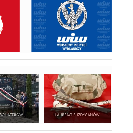
 BOHATERÓW
LAUREACI BUZDYGANÓW