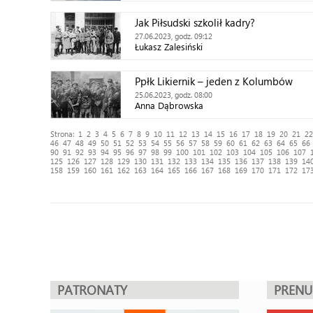
Jak Piłsudski szkolił kadry?
27.06.2023, godz. 09:12
Łukasz Zalesiński
Ppłk Likiernik – jeden z Kolumbów
25.06.2023, godz. 08:00
Anna Dąbrowska
Strona:
1
2
3
4
5
6
7
8
9
10
11
12
13
14
15
16
17
18
19
20
21
22
46
47
48
49
50
51
52
53
54
55
56
57
58
59
60
61
62
63
64
65
66
90
91
92
93
94
95
96
97
98
99
100
101
102
103
104
105
106
107
125
126
127
128
129
130
131
132
133
134
135
136
137
138
139
14
158
159
160
161
162
163
164
165
166
167
168
169
170
171
172
17
PATRONATY
PREN