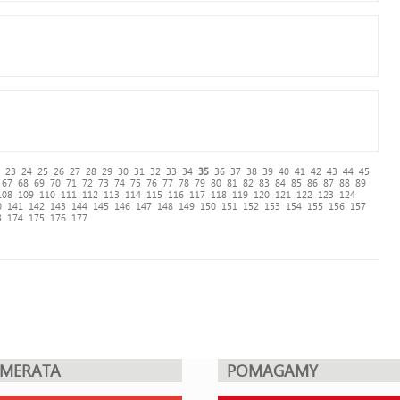
23
24
25
26
27
28
29
30
31
32
33
34
35
36
37
38
39
40
41
42
43
44
45
67
68
69
70
71
72
73
74
75
76
77
78
79
80
81
82
83
84
85
86
87
88
89
108
109
110
111
112
113
114
115
116
117
118
119
120
121
122
123
124
0
141
142
143
144
145
146
147
148
149
150
151
152
153
154
155
156
157
3
174
175
176
177
UMERATA
POMAGAMY