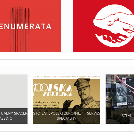
TUALNY SPACER
STO LAT „POLSKI ZBROJNEJ” - SERWIS
SZLAK
ASSINO
SPECJALNY