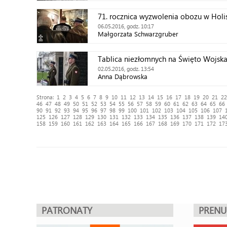
71. rocznica wyzwolenia obozu w Holi
06.05.2016, godz. 10:17
Małgorzata Schwarzgruber
Tablica niezłomnych na Święto Wojska
02.05.2016, godz. 13:54
Anna Dąbrowska
Strona:
1
2
3
4
5
6
7
8
9
10
11
12
13
14
15
16
17
18
19
20
21
22
46
47
48
49
50
51
52
53
54
55
56
57
58
59
60
61
62
63
64
65
66
90
91
92
93
94
95
96
97
98
99
100
101
102
103
104
105
106
107
125
126
127
128
129
130
131
132
133
134
135
136
137
138
139
14
158
159
160
161
162
163
164
165
166
167
168
169
170
171
172
17
PATRONATY
PREN