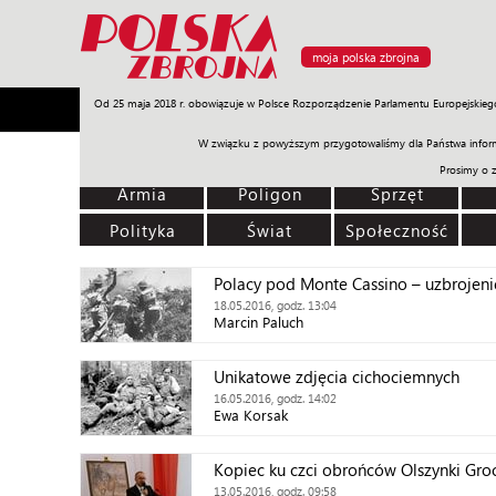
moja polska zbrojna
Od 25 maja 2018 r. obowiązuje w Polsce Rozporządzenie Parlamentu Europejskieg
Armia
Poligon
Sprzęt
Misje
Polityka
Prawo
W związku z powyższym przygotowaliśmy dla Państwa inform
Prosimy o 
Armia
Poligon
Sprzęt
Polityka
Świat
Społeczność
Polacy pod Monte Cassino – uzbrojenie
18.05.2016, godz. 13:04
Marcin Paluch
Unikatowe zdjęcia cichociemnych
16.05.2016, godz. 14:02
Ewa Korsak
Kopiec ku czci obrońców Olszynki Gro
13.05.2016, godz. 09:58