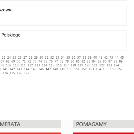
szowie
 Polskiego
23
24
25
26
27
28
29
30
31
32
33
34
35
36
37
38
39
40
41
42
43
44
45
67
68
69
70
71
72
73
74
75
76
77
78
79
80
81
82
83
84
85
86
87
88
89
108
109
110
111
112
113
114
115
116
117
118
119
120
121
122
123
124
0
141
142
143
144
145
146
147
148
149
150
151
152
153
154
155
156
157
3
174
175
176
177
UMERATA
POMAGAMY