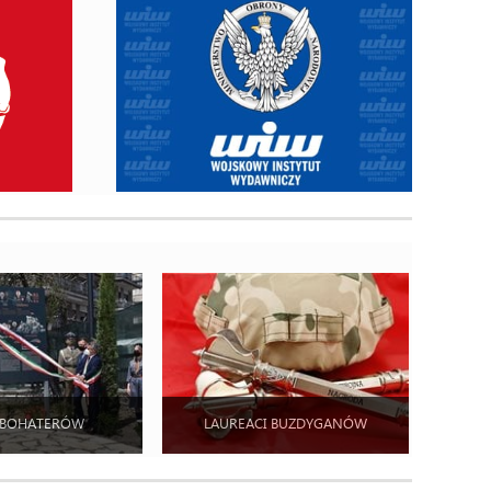
 BOHATERÓW
LAUREACI BUZDYGANÓW