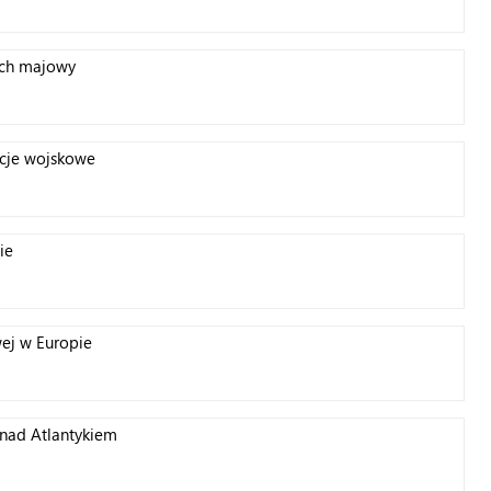
ach majowy
ycje wojskowe
ie
wej w Europie
ł nad Atlantykiem