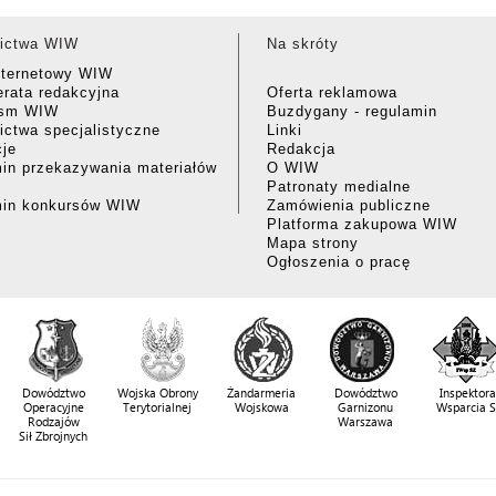
ictwa WIW
Na skróty
nternetowy WIW
rata redakcyjna
Oferta reklamowa
ism WIW
Buzdygany - regulamin
ctwa specjalistyczne
Linki
cje
Redakcja
in przekazywania materiałów
O WIW
Patronaty medialne
min konkursów WIW
Zamówienia publiczne
Platforma zakupowa WIW
Mapa strony
Ogłoszenia o pracę
Dowództwo
Wojska Obrony
Żandarmeria
Dowództwo
Inspektora
Operacyjne
Terytorialnej
Wojskowa
Garnizonu
Wsparcia 
Rodzajów
Warszawa
Sił Zbrojnych