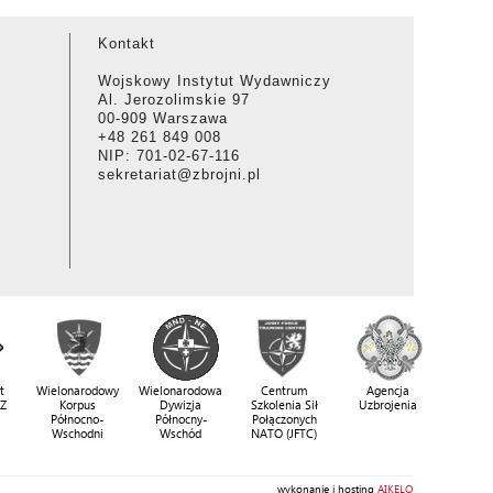
Kontakt
Wojskowy Instytut Wydawniczy
Al. Jerozolimskie 97
00-909 Warszawa
+48 261 849 008
NIP: 701-02-67-116
sekretariat@zbrojni.pl
t
Wielonarodowy
Wielonarodowa
Centrum
Agencja
SZ
Korpus
Dywizja
Szkolenia Sił
Uzbrojenia
Północno-
Północny-
Połączonych
Wschodni
Wschód
NATO (JFTC)
wykonanie i hosting
AIKELO