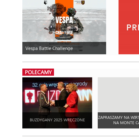
Vespa Battle Challenge
POLECAMY
ZAPRASZAMY NA WIR
BUZDYGANY 2025 WRĘCZONE
NA MONTE C