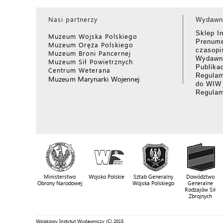
Nasi partnerzy
Wydawn
Sklep I
Muzeum Wojska Polskiego
Prenume
Muzeum Oręża Polskiego
czasop
Muzeum Broni Pancernej
Wydawni
Muzeum Sił Powietrznych
Publika
Centrum Weterana
Regulam
Muzeum Marynarki Wojennej
do WIW
Regula
Ministerstwo
Wojsko Polskie
Sztab Generalny
Dowództwo
Obrony Narodowej
Wojska Polskiego
Generalne
Rodzajów Sił
Zbrojnych
Wojskowy Instytut Wydawniczy (C) 2015