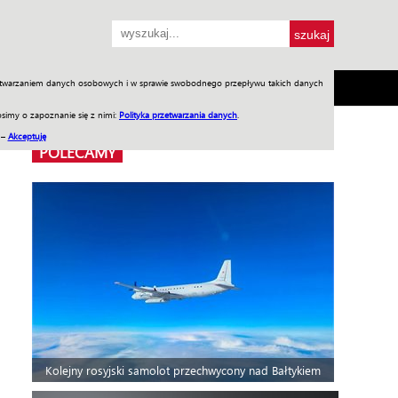
przetwarzaniem danych osobowych i w sprawie swobodnego przepływu takich danych
SH
SKLEP
Jednodniówki
Praca w WIW
simy o zapoznanie się z nimi:
Polityka przetwarzania danych
.
 –
Akceptuję
POLECAMY
Kolejny rosyjski samolot przechwycony nad Bałtykiem