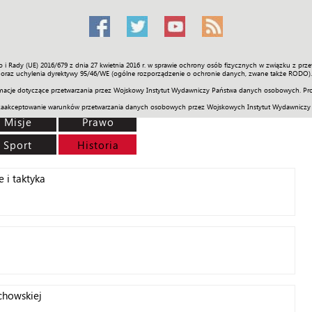
o i Rady (UE) 2016/679 z dnia 27 kwietnia 2016 r. w sprawie ochrony osób fizycznych w związku z 
Świat
Społeczność
Sport
Historia
Galerie
Wideo
ENGLI
oraz uchylenia dyrektywy 95/46/WE (ogólne rozporządzenie o ochronie danych, zwane także RODO).
acje dotyczące przetwarzania przez Wojskowy Instytut Wydawniczy Państwa danych osobowych. Pro
zaakceptowanie warunków przetwarzania danych osobowych przez Wojskowych Instytut Wydawniczy
Misje
Prawo
Sport
Historia
 i taktyka
chowskiej