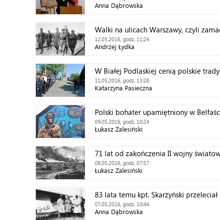
Anna Dąbrowska
Walki na ulicach Warszawy, czyli zam
12.05.2016, godz. 11:24
Andrzej Łydka
W Białej Podlaskiej cenią polskie trad
11.05.2016, godz. 13:28
Katarzyna Pasieczna
Polski bohater upamiętniony w Belfaśc
09.05.2016, godz. 10:24
Łukasz Zalesiński
71 lat od zakończenia II wojny świato
08.05.2016, godz. 07:57
Łukasz Zalesiński
83 lata temu kpt. Skarżyński przelecia
07.05.2016, godz. 10:44
Anna Dąbrowska