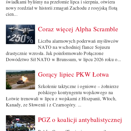
świadkami byliśmy na przełomie lipca i sierpnia, otwiera
nowy rozdział w historii zmagań Zachodu z rosyjską flotą
cien...
Coraz więcej Alpha Scramble
Liczba alarmowych poderwań myśliwców
NATO na wschodniej flance Sojuszu
drastycznie wzrosła. Jak poinformowało Połączone
Dowództwo Sił NATO w Brunssum, w lipcu 2026 roku o...
Gorący lipiec PKW Łotwa
Szkolenie taktyczne i ogniowe – żołnierze
polskiego kontyngentu wojskowego na
Łotwie trenowali w lipcu z wojskami z Hiszpanii, Włoch,
Kanady, ze Słowenii i z Czarnogóry. ...
PGZ o koalicji antybalistycznej