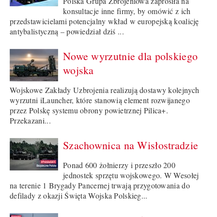
Polska Grupa Zbrojeniowa zaprosiła na
konsultacje inne firmy, by omówić z ich
przedstawicielami potencjalny wkład w europejską koalicję
antybalistyczną – powiedział dziś ...
Nowe wyrzutnie dla polskiego
wojska
Wojskowe Zakłady Uzbrojenia realizują dostawy kolejnych
wyrzutni iLauncher, które stanowią element rozwijanego
przez Polskę systemu obrony powietrznej Pilica+.
Przekazani...
Szachownica na Wisłostradzie
Ponad 600 żołnierzy i przeszło 200
jednostek sprzętu wojskowego. W Wesołej
na terenie 1 Brygady Pancernej trwają przygotowania do
defilady z okazji Święta Wojska Polskieg...