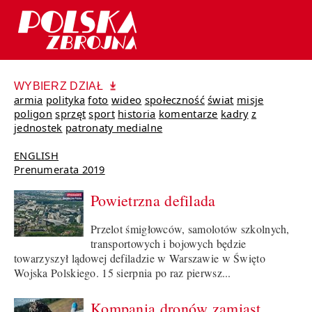
WYBIERZ DZIAŁ
armia
polityka
foto
wideo
społeczność
świat
misje
poligon
sprzęt
sport
historia
komentarze
kadry
z
jednostek
patronaty medialne
ENGLISH
Prenumerata 2019
Powietrzna defilada
Przelot śmigłowców, samolotów szkolnych,
transportowych i bojowych będzie
towarzyszył lądowej defiladzie w Warszawie w Święto
Wojska Polskiego. 15 sierpnia po raz pierwsz...
Kompania dronów zamiast