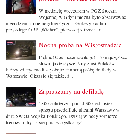
W niedzielę wieczorem w PGZ Stoczni
Wojennej w Gdyni można było obserwować
niecodzienną operację logistyczną. Gotowy kadłub
przyszłego ORP „Wicher”, pierwszej z trzech fr...
Nocna próba na Wisłostradzie
Piękne! Coś niesamowitego! – to najczęstsze
słowa, jakie słyszeliśmy z ust Polaków,
którzy zdecydowali się obejrzeć nocną próbę defilady w
Warszawie. Okazało się także, ż...
Zapraszamy na defiladę
1800 żołnierzy i ponad 300 jednostek
sprzętu przedefiluje ulicami Warszawy w
dniu Święta Wojska Polskiego. Dzisiaj w nocy żołnierze
trenowali, by 15 sierpnia wszystko był...