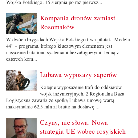
Wojska Polskiego. 15 sierpnia po raz pierwsz...
Kompania dronów zamiast
Rosomaków
W dwóch brygadach Wojska Polskiego trwa pilotaż „Modelu
44” – programu, którego kluczowym elementem jest
nasycenie batalionu systemami bezzałogowymi. Jedną z
czterech kom...
Lubawa wyposaży saperów
Kolejne wyposażenie trafi do oddziałów
wojsk inżynieryjnych. 2 Regionalna Baza
Logistyczna zawarła ze spółką Lubawa umowę wartą
maksymalnie 62,5 mln zł brutto na dostawę ...
Czyny, nie słowa. Nowa
strategia UE wobec rosyjskich