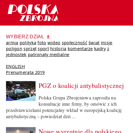
WYBIERZ DZIAŁ
armia
polityka
foto
wideo
społeczność
świat
misje
poligon
sprzęt
sport
historia
komentarze
kadry
z
jednostek
patronaty medialne
ENGLISH
Prenumerata 2019
PGZ o koalicji antybalistycznej
Polska Grupa Zbrojeniowa zaprosiła na
konsultacje inne firmy, by omówić z ich
przedstawicielami potencjalny wkład w europejską koalicję
antybalistyczną – powiedział dziś ...
Nowe wyrzutnie dla polskiego