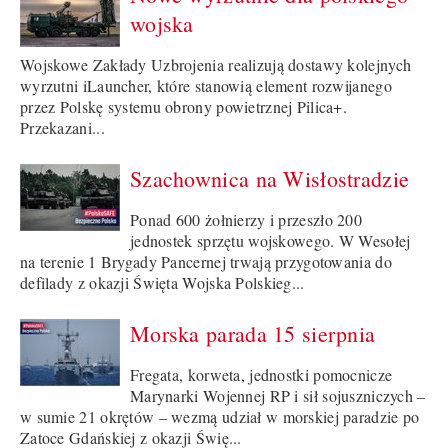
wojska
Wojskowe Zakłady Uzbrojenia realizują dostawy kolejnych
wyrzutni iLauncher, które stanowią element rozwijanego
przez Polskę systemu obrony powietrznej Pilica+.
Przekazani...
Szachownica na Wisłostradzie
Ponad 600 żołnierzy i przeszło 200
jednostek sprzętu wojskowego. W Wesołej
na terenie 1 Brygady Pancernej trwają przygotowania do
defilady z okazji Święta Wojska Polskieg...
Morska parada 15 sierpnia
Fregata, korweta, jednostki pomocnicze
Marynarki Wojennej RP i sił sojuszniczych –
w sumie 21 okrętów – wezmą udział w morskiej paradzie po
Zatoce Gdańskiej z okazji Świę...