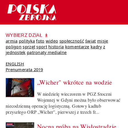
WYBIERZ DZIAŁ
armia
polityka
foto
wideo
społeczność
świat
misje
poligon
sprzęt
sport
historia
komentarze
kadry
z
jednostek
patronaty medialne
ENGLISH
Prenumerata 2019
„Wicher" wkrótce na wodzie
W niedzielę wieczorem w PGZ Stoczni
Wojennej w Gdyni można było obserwować
niecodzienną operację logistyczną. Gotowy kadłub
przyszłego ORP „Wicher”, pierwszej z trzech fr...
Nocna próba na Wisłostradzie