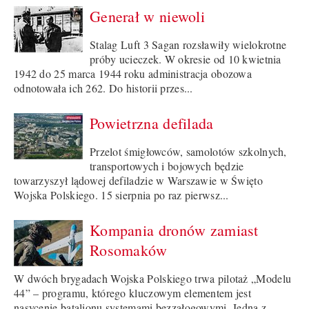
Generał w niewoli
Stalag Luft 3 Sagan rozsławiły wielokrotne
próby ucieczek. W okresie od 10 kwietnia
1942 do 25 marca 1944 roku administracja obozowa
odnotowała ich 262. Do historii przes...
Powietrzna defilada
Przelot śmigłowców, samolotów szkolnych,
transportowych i bojowych będzie
towarzyszył lądowej defiladzie w Warszawie w Święto
Wojska Polskiego. 15 sierpnia po raz pierwsz...
Kompania dronów zamiast
Rosomaków
W dwóch brygadach Wojska Polskiego trwa pilotaż „Modelu
44” – programu, którego kluczowym elementem jest
nasycenie batalionu systemami bezzałogowymi. Jedną z