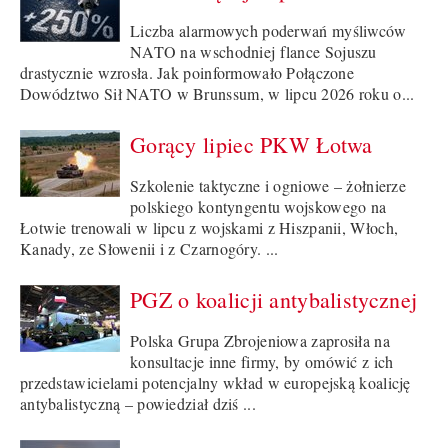
Liczba alarmowych poderwań myśliwców
NATO na wschodniej flance Sojuszu
drastycznie wzrosła. Jak poinformowało Połączone
Dowództwo Sił NATO w Brunssum, w lipcu 2026 roku o...
Gorący lipiec PKW Łotwa
Szkolenie taktyczne i ogniowe – żołnierze
polskiego kontyngentu wojskowego na
Łotwie trenowali w lipcu z wojskami z Hiszpanii, Włoch,
Kanady, ze Słowenii i z Czarnogóry. ...
PGZ o koalicji antybalistycznej
Polska Grupa Zbrojeniowa zaprosiła na
konsultacje inne firmy, by omówić z ich
przedstawicielami potencjalny wkład w europejską koalicję
antybalistyczną – powiedział dziś ...