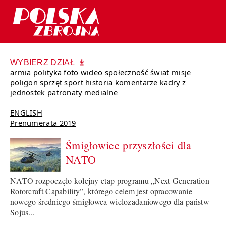
WYBIERZ DZIAŁ
armia
polityka
foto
wideo
społeczność
świat
misje
poligon
sprzęt
sport
historia
komentarze
kadry
z
jednostek
patronaty medialne
ENGLISH
Prenumerata 2019
Śmigłowiec przyszłości dla
NATO
NATO rozpoczęło kolejny etap programu „Next Generation
Rotorcraft Capability”, którego celem jest opracowanie
nowego średniego śmigłowca wielozadaniowego dla państw
Sojus...