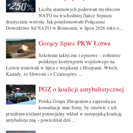
Liczba alarmowych poderwań myśliwców
NATO na wschodniej flance Sojuszu
drastycznie wzrosła. Jak poinformowało Połączone
Dowództwo Sił NATO w Brunssum, w lipcu 2026 roku o...
Gorący lipiec PKW Łotwa
Szkolenie taktyczne i ogniowe – żołnierze
polskiego kontyngentu wojskowego na
Łotwie trenowali w lipcu z wojskami z Hiszpanii, Włoch,
Kanady, ze Słowenii i z Czarnogóry. ...
PGZ o koalicji antybalistycznej
Polska Grupa Zbrojeniowa zaprosiła na
konsultacje inne firmy, by omówić z ich
przedstawicielami potencjalny wkład w europejską koalicję
antybalistyczną – powiedział dziś ...