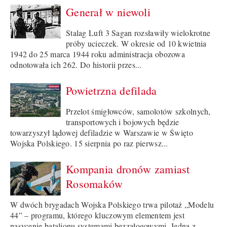
Generał w niewoli
Stalag Luft 3 Sagan rozsławiły wielokrotne
próby ucieczek. W okresie od 10 kwietnia
1942 do 25 marca 1944 roku administracja obozowa
odnotowała ich 262. Do historii przes...
Powietrzna defilada
Przelot śmigłowców, samolotów szkolnych,
transportowych i bojowych będzie
towarzyszył lądowej defiladzie w Warszawie w Święto
Wojska Polskiego. 15 sierpnia po raz pierwsz...
Kompania dronów zamiast
Rosomaków
W dwóch brygadach Wojska Polskiego trwa pilotaż „Modelu
44” – programu, którego kluczowym elementem jest
nasycenie batalionu systemami bezzałogowymi. Jedną z