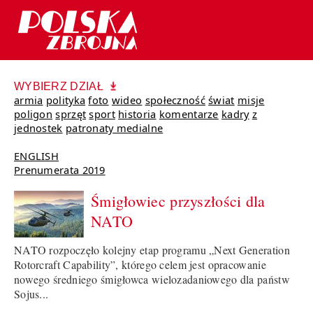
WYBIERZ DZIAŁ
armia
polityka
foto
wideo
społeczność
świat
misje
poligon
sprzęt
sport
historia
komentarze
kadry
z
jednostek
patronaty medialne
ENGLISH
Prenumerata 2019
Śmigłowiec przyszłości dla
NATO
NATO rozpoczęło kolejny etap programu „Next Generation
Rotorcraft Capability”, którego celem jest opracowanie
nowego średniego śmigłowca wielozadaniowego dla państw
Sojus...