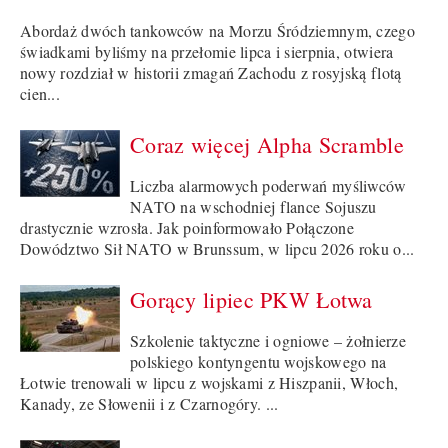
Abordaż dwóch tankowców na Morzu Śródziemnym, czego
świadkami byliśmy na przełomie lipca i sierpnia, otwiera
nowy rozdział w historii zmagań Zachodu z rosyjską flotą
cien...
Coraz więcej Alpha Scramble
Liczba alarmowych poderwań myśliwców
NATO na wschodniej flance Sojuszu
drastycznie wzrosła. Jak poinformowało Połączone
Dowództwo Sił NATO w Brunssum, w lipcu 2026 roku o...
Gorący lipiec PKW Łotwa
Szkolenie taktyczne i ogniowe – żołnierze
polskiego kontyngentu wojskowego na
Łotwie trenowali w lipcu z wojskami z Hiszpanii, Włoch,
Kanady, ze Słowenii i z Czarnogóry. ...