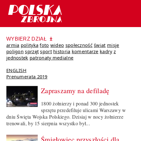
WYBIERZ DZIAŁ
armia
polityka
foto
wideo
społeczność
świat
misje
poligon
sprzęt
sport
historia
komentarze
kadry
z
jednostek
patronaty medialne
ENGLISH
Prenumerata 2019
Zapraszamy na defiladę
1800 żołnierzy i ponad 300 jednostek
sprzętu przedefiluje ulicami Warszawy w
dniu Święta Wojska Polskiego. Dzisiaj w nocy żołnierze
trenowali, by 15 sierpnia wszystko był...
Śmigłowiec przyszłości dla