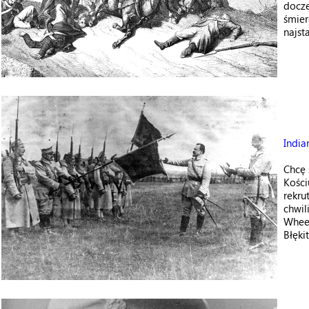
docze
śmier
najst
India
Chcę 
Kości
rekru
chwil
Wheel
Błęki