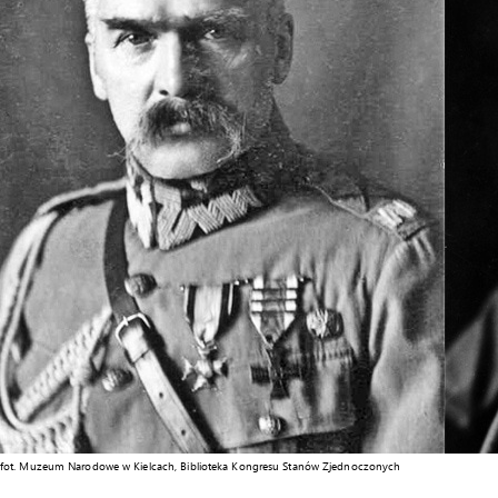
fot. Muzeum Narodowe w Kielcach, Biblioteka Kongresu Stanów Zjednoczonych