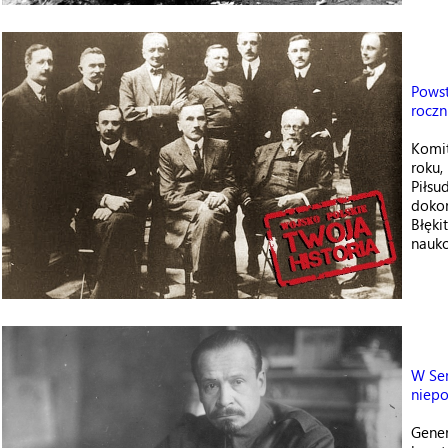
Pows
roczn
Komit
roku,
Piłsu
dokon
Błęki
nauko
W Sen
niepo
Gener