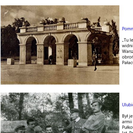
Pomn
„Tu l
widni
Warsz
obro
Pałac
Ulubi
Był j
armii
Pułko
lat. 