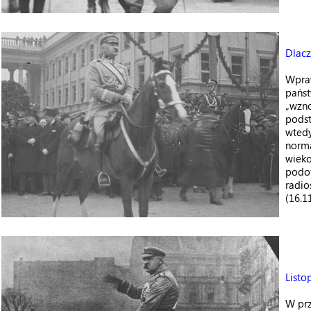
Dlacz
Wpraw
państ
„wzno
podst
wtedy
norm
wiek
podof
radio
(16.1
Listo
W pr