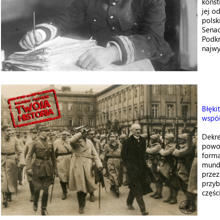
konst
jej o
polsk
Senac
Podkr
najwy
Błęki
wspó
Dekr
powoł
forma
mund
przez
przyb
częśc