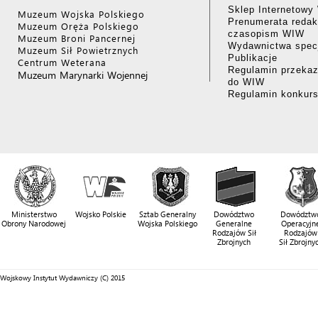
Sklep Internetow
Muzeum Wojska Polskiego
Prenumerata redak
Muzeum Oręża Polskiego
czasopism WIW
Muzeum Broni Pancernej
Wydawnictwa specj
Muzeum Sił Powietrznych
Publikacje
Centrum Weterana
Regulamin przekaz
Muzeum Marynarki Wojennej
do WIW
Regulamin konkur
Ministerstwo
Wojsko Polskie
Sztab Generalny
Dowództwo
Dowództw
Obrony Narodowej
Wojska Polskiego
Generalne
Operacyjn
Rodzajów Sił
Rodzajów
Zbrojnych
Sił Zbrojny
Wojskowy Instytut Wydawniczy (C) 2015