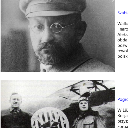
Szahi
Walka
i nar
Aleks
obdar
poświ
rewol
polsk
Pogr
W 192
Rosja
przys
zorga