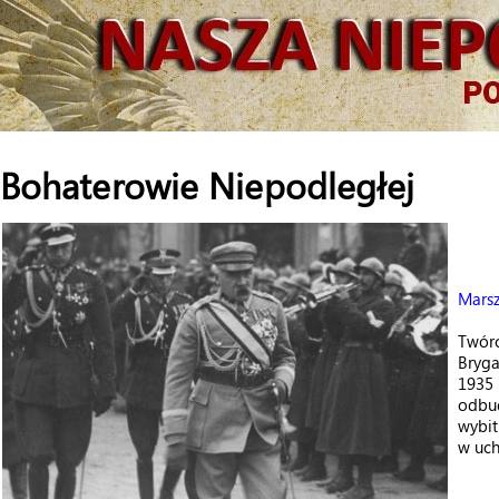
Bohaterowie Niepodległej
Marsz
Twórc
Bryga
1935 
odbud
wybit
w uch