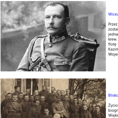
Wicea
Przez
zosta
jedna
krew.
flotę
Kazim
Wojen
Blisk
Życio
biogr
Więks