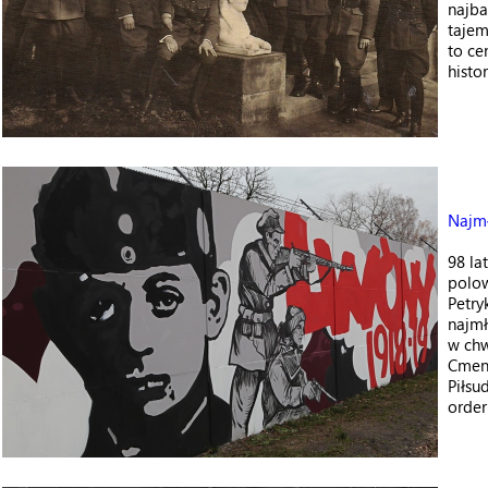
najba
tajem
to ce
histo
Najmł
98 la
polow
Petry
najm
w chw
Cment
Piłsu
order 