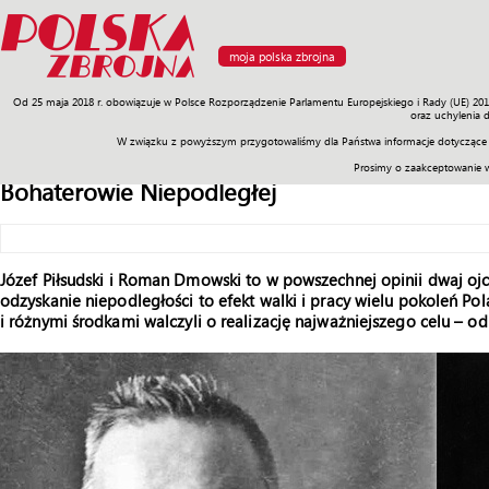
moja polska zbrojna
Od 25 maja 2018 r. obowiązuje w Polsce Rozporządzenie Parlamentu Europejskiego i Rady (UE) 20
Armia
Poligon
Sprzęt
Misje
Polityka
Prawo
Świat
Sp
oraz uchylenia 
W związku z powyższym przygotowaliśmy dla Państwa informacje dotyczące 
Prosimy o zaakceptowanie 
Bohaterowie Niepodległej
Józef Piłsudski i Roman Dmowski to w powszechnej opinii dwaj ojco
odzyskanie niepodległości to efekt walki i pracy wielu pokoleń Po
i różnymi środkami walczyli o realizację najważniejszego celu – 