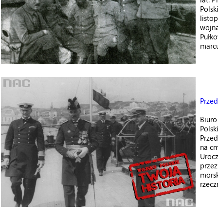
Polsk
listo
wojna
Pułko
marcu
Przed
Biur
Polsk
Prze
na cm
Urocz
przez
morsk
rzecz