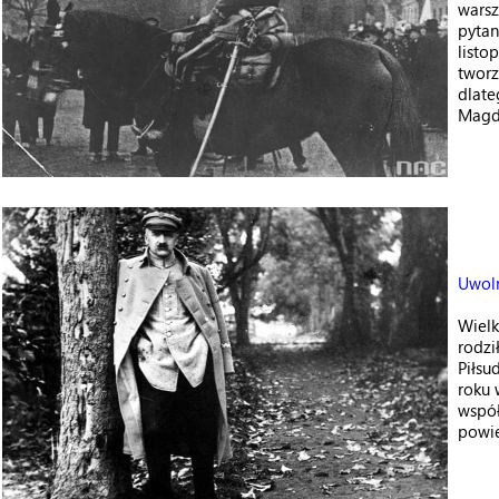
warsz
pytan
listo
tworz
dlate
Magd
Uwoln
Wielk
rodzi
Piłsu
roku 
współ
powie