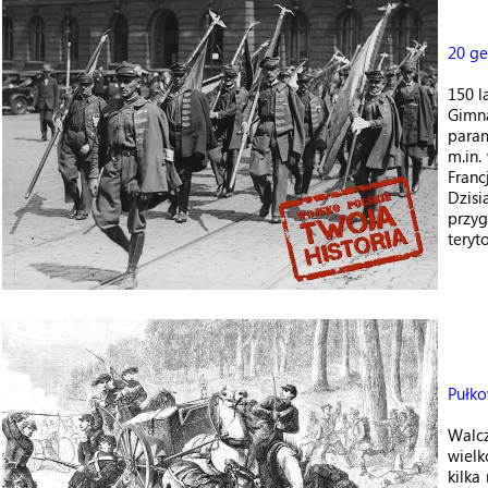
20 ge
150 
Gimna
param
m.in.
Franc
Dzisi
przyg
teryto
Pułko
Walcz
wielk
kilka