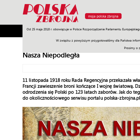
moja polska zbrojna
Od 25 maja 2018 r. obowiązuje w Polsce Rozporządzenie Parlamentu Europejskieg
Armia
Poligon
Sprzęt
Misje
Polityka
Prawo
W związku z powyższym przygotowaliśmy dla Państwa inform
Prosimy o 
Nasza Niepodległa
11 listopada 1918 roku Rada Regencyjna przekazała wł
Francji zawieszenie broni kończące I wojnę światową. 
odrodzenia się Polski po 123 latach zaborów. Jak do 
do okolicznościowego serwisu portalu polska-zbrojna.p