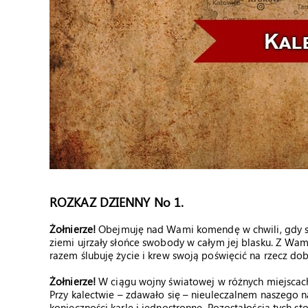
ROZKAZ DZIENNY No 1.
Żołnierze!
Obejmuję nad Wami komendę w chwili, gdy serc
ziemi ujrzały słońce swobody w całym jej blasku. Z Wa
razem ślubuję życie i krew swoją poświęcić na rzecz dobr
Żołnierze!
W ciągu wojny światowej w różnych miejscach 
Przy kalectwie – zdawało się – nieuleczalnem naszego na
konieczności karle i jednostronne. Pozostałością tych st