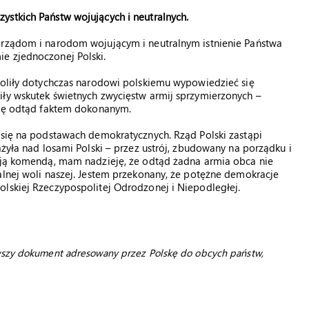
ystkich Państw wojujących i neutralnych.
 rządom i narodom wojującym i neutralnym istnienie Państwa
e zjednoczonej Polski.
woliły dotychczas narodowi polskiemu wypowiedzieć się
iły wskutek świetnych zwycięstw armij sprzymierzonych –
 się odtąd faktem dokonanym.
 się na podstawach demokratycznych. Rząd Polski zastąpi
ążyła nad losami Polski – przez ustrój, zbudowany na porządku i
moją komendą, mam nadzieję, że odtąd żadna armia obca nie
alnej woli naszej. Jestem przekonany, że potężne demokracje
olskiej Rzeczypospolitej Odrodzonej i Niepodległej.
wszy dokument adresowany przez Polskę do obcych państw,