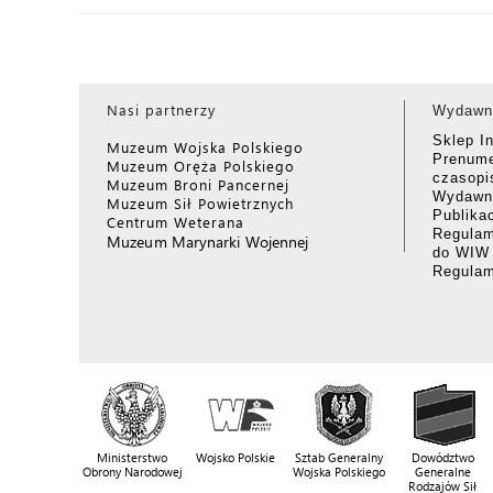
Nasi partnerzy
Wydawn
Sklep I
Muzeum Wojska Polskiego
Prenume
Muzeum Oręża Polskiego
czasop
Muzeum Broni Pancernej
Wydawni
Muzeum Sił Powietrznych
Publika
Centrum Weterana
Regulam
Muzeum Marynarki Wojennej
do WIW
Regula
Ministerstwo
Wojsko Polskie
Sztab Generalny
Dowództwo
Obrony Narodowej
Wojska Polskiego
Generalne
Rodzajów Sił