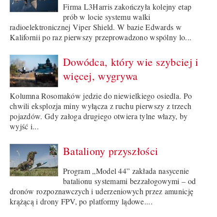
Firma L3Harris zakończyła kolejny etap
prób w locie systemu walki
radioelektronicznej Viper Shield. W bazie Edwards w
Kalifornii po raz pierwszy przeprowadzono wspólny lo...
Dowódca, który wie szybciej i
więcej, wygrywa
Kolumna Rosomaków jedzie do niewielkiego osiedla. Po
chwili eksplozja miny wyłącza z ruchu pierwszy z trzech
pojazdów. Gdy załoga drugiego otwiera tylne włazy, by
wyjść i...
Bataliony przyszłości
Program „Model 44” zakłada nasycenie
batalionu systemami bezzałogowymi – od
dronów rozpoznawczych i uderzeniowych przez amunicję
krążącą i drony FPV, po platformy lądowe....