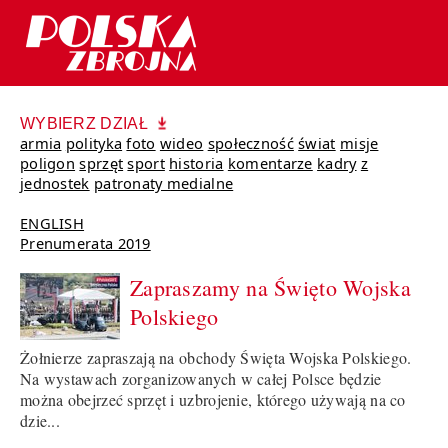
WYBIERZ DZIAŁ
armia
polityka
foto
wideo
społeczność
świat
misje
poligon
sprzęt
sport
historia
komentarze
kadry
z
jednostek
patronaty medialne
ENGLISH
Prenumerata 2019
Zapraszamy na Święto Wojska
Polskiego
Żołnierze zapraszają na obchody Święta Wojska Polskiego.
Na wystawach zorganizowanych w całej Polsce będzie
można obejrzeć sprzęt i uzbrojenie, którego używają na co
dzie...