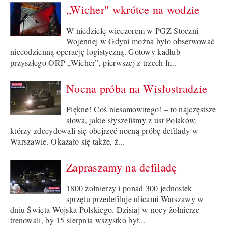
„Wicher" wkrótce na wodzie
W niedzielę wieczorem w PGZ Stoczni
Wojennej w Gdyni można było obserwować
niecodzienną operację logistyczną. Gotowy kadłub
przyszłego ORP „Wicher”, pierwszej z trzech fr...
Nocna próba na Wisłostradzie
Piękne! Coś niesamowitego! – to najczęstsze
słowa, jakie słyszeliśmy z ust Polaków,
którzy zdecydowali się obejrzeć nocną próbę defilady w
Warszawie. Okazało się także, ż...
Zapraszamy na defiladę
1800 żołnierzy i ponad 300 jednostek
sprzętu przedefiluje ulicami Warszawy w
dniu Święta Wojska Polskiego. Dzisiaj w nocy żołnierze
trenowali, by 15 sierpnia wszystko był...