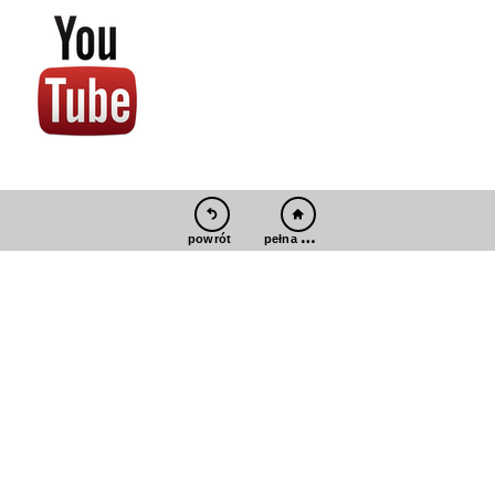
pełna wersja
powrót