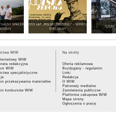
TUALNY SPACER
STO LAT „POLSKI ZBROJNEJ” - SERWIS
SZLAK
ASSINO
SPECJALNY
ictwa WIW
Na skróty
nternetowy WIW
rata redakcyjna
Oferta reklamowa
ism WIW
Buzdygany - regulamin
ctwa specjalistyczne
Linki
cje
Redakcja
in przekazywania materiałów
O WIW
Patronaty medialne
min konkursów WIW
Zamówienia publiczne
Platforma zakupowa WIW
Mapa strony
Ogłoszenia o pracę