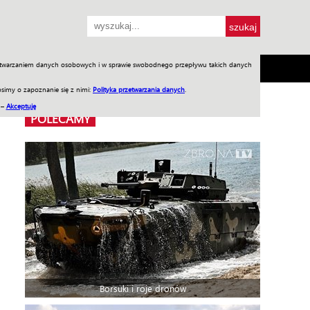
przetwarzaniem danych osobowych i w sprawie swobodnego przepływu takich danych
SH
SKLEP
Jednodniówki
Praca w WIW
simy o zapoznanie się z nimi:
Polityka przetwarzania danych
.
 –
Akceptuję
POLECAMY
Borsuki i roje dronów