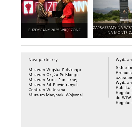
ZAPRASZAMY NA WIR
BUZDYGANY 2025 WRĘCZONE
NA MONTE C
Nasi partnerzy
Wydawn
Sklep I
Muzeum Wojska Polskiego
Prenume
Muzeum Oręża Polskiego
czasop
Muzeum Broni Pancernej
Wydawni
Muzeum Sił Powietrznych
Publika
Centrum Weterana
Regulam
Muzeum Marynarki Wojennej
do WIW
Regula