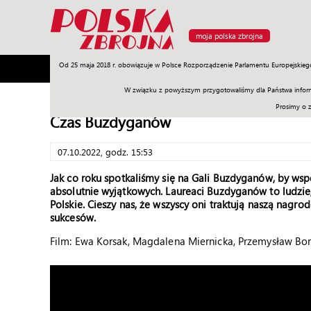
moja polska zbrojna
Od 25 maja 2018 r. obowiązuje w Polsce Rozporządzenie Parlamentu Europejskieg
Armia
Poligon
Sprzęt
Misje
Polityka
Prawo
W związku z powyższym przygotowaliśmy dla Państwa inform
Prosimy o 
Czas Buzdyganów
07.10.2022, godz. 15:53
Jak co roku spotkaliśmy się na Gali Buzdyganów, by wspó
absolutnie wyjątkowych. Laureaci Buzdyganów to ludzie
Polskie. Cieszy nas, że wszyscy oni traktują naszą nagro
sukcesów.
Film: Ewa Korsak, Magdalena Miernicka, Przemysław Bory