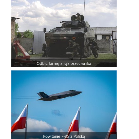
Odbić farmę z rąk przeciwnika
Powitanie F-35 z Polską