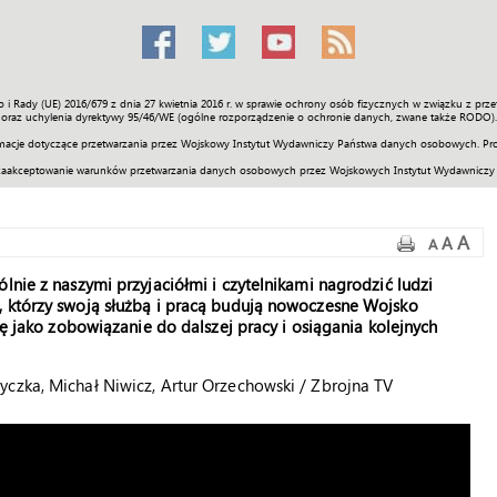
o i Rady (UE) 2016/679 z dnia 27 kwietnia 2016 r. w sprawie ochrony osób fizycznych w związku z 
Świat
Społeczność
Sport
Historia
Galerie
Wideo
ENGLI
oraz uchylenia dyrektywy 95/46/WE (ogólne rozporządzenie o ochronie danych, zwane także RODO).
acje dotyczące przetwarzania przez Wojskowy Instytut Wydawniczy Państwa danych osobowych. Pro
zaakceptowanie warunków przetwarzania danych osobowych przez Wojskowych Instytut Wydawniczy
A
A
A
lnie z naszymi przyjaciółmi i czytelnikami nagrodzić ludzi
, którzy swoją służbą i pracą budują nowoczesne Wojsko
dę jako zobowiązanie do dalszej pracy i osiągania kolejnych
czka, Michał Niwicz, Artur Orzechowski / Zbrojna TV