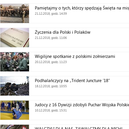
Pamiętajmy o tych, którzy spędzają Święta na mis
21.12.2018, godz. 14:39
Życzenia dla Polski i Polaków
21.12.2018, godz. 11:06
Wigilijne spotkanie z polskimi żołnierzami
20.12.2018, godz. 11:23
Podhalańczycy na „Trident Juncture ’18”
18.12.2018, godz. 10:55
Judocy z 16 Dywizji zdobyli Puchar Wojska Polsk
10.12.2018, godz. 15:31
WALCZYLI DLA NAS, ZAWALCZMY DLA NICH!