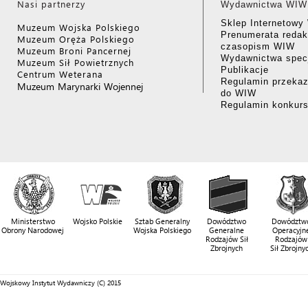
Nasi partnerzy
Wydawnictwa WIW
Sklep Internetow
Muzeum Wojska Polskiego
Prenumerata redak
Muzeum Oręża Polskiego
czasopism WIW
Muzeum Broni Pancernej
Wydawnictwa specj
Muzeum Sił Powietrznych
Publikacje
Centrum Weterana
Regulamin przekaz
Muzeum Marynarki Wojennej
do WIW
Regulamin konkur
Ministerstwo
Wojsko Polskie
Sztab Generalny
Dowództwo
Dowództw
Obrony Narodowej
Wojska Polskiego
Generalne
Operacyjn
Rodzajów Sił
Rodzajów
Zbrojnych
Sił Zbrojny
Wojskowy Instytut Wydawniczy (C) 2015