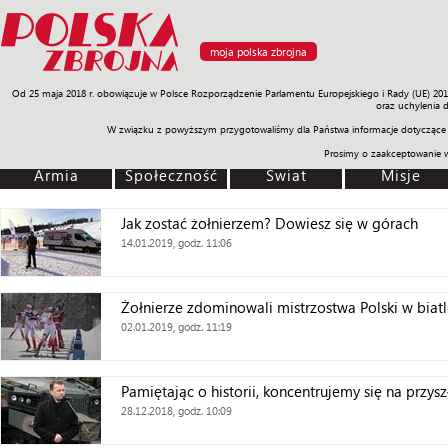
moja polska zbrojna
Od 25 maja 2018 r. obowiązuje w Polsce Rozporządzenie Parlamentu Europejskiego i Rady (UE) 20
Armia
Poligon
Sprzęt
Misje
Polityka
Prawo
Świat
Sp
oraz uchylenia 
W związku z powyższym przygotowaliśmy dla Państwa informacje dotyczące 
Prosimy o zaakceptowanie 
Armia
Społeczność
Świat
Misje
Jak zostać żołnierzem? Dowiesz się w górach
14.01.2019, godz. 11:06
Żołnierze zdominowali mistrzostwa Polski w biat
02.01.2019, godz. 11:19
Pamiętając o historii, koncentrujemy się na przysz
28.12.2018, godz. 10:09