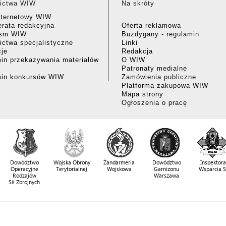
ictwa WIW
Na skróty
nternetowy WIW
rata redakcyjna
Oferta reklamowa
ism WIW
Buzdygany - regulamin
ctwa specjalistyczne
Linki
cje
Redakcja
in przekazywania materiałów
O WIW
Patronaty medialne
min konkursów WIW
Zamówienia publiczne
Platforma zakupowa WIW
Mapa strony
Ogłoszenia o pracę
Dowództwo
Wojska Obrony
Żandarmeria
Dowództwo
Inspektora
Operacyjne
Terytorialnej
Wojskowa
Garnizonu
Wsparcia 
Rodzajów
Warszawa
Sił Zbrojnych