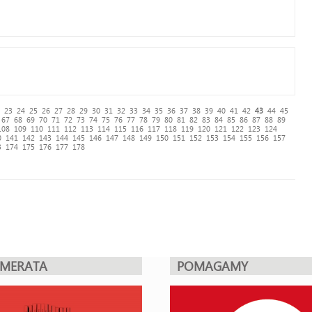
23
24
25
26
27
28
29
30
31
32
33
34
35
36
37
38
39
40
41
42
43
44
45
67
68
69
70
71
72
73
74
75
76
77
78
79
80
81
82
83
84
85
86
87
88
89
108
109
110
111
112
113
114
115
116
117
118
119
120
121
122
123
124
0
141
142
143
144
145
146
147
148
149
150
151
152
153
154
155
156
157
3
174
175
176
177
178
UMERATA
POMAGAMY