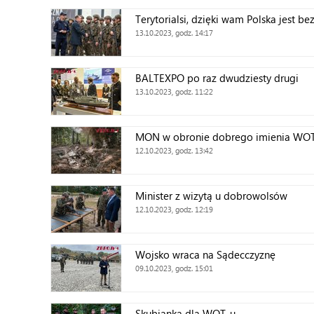
Terytorialsi, dzięki wam Polska jest be
13.10.2023, godz. 14:17
BALTEXPO po raz dwudziesty drugi
13.10.2023, godz. 11:22
MON w obronie dobrego imienia WO
12.10.2023, godz. 13:42
Minister z wizytą u dobrowolsów
12.10.2023, godz. 12:19
Wojsko wraca na Sądecczyznę
09.10.2023, godz. 15:01
Skubianka dla WOT-u