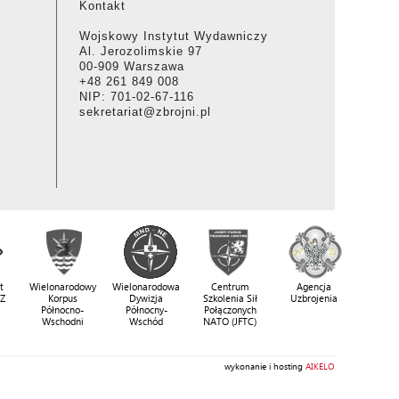
Kontakt
Wojskowy Instytut Wydawniczy
Al. Jerozolimskie 97
00-909 Warszawa
+48 261 849 008
NIP: 701-02-67-116
sekretariat@zbrojni.pl
t
Wielonarodowy
Wielonarodowa
Centrum
Agencja
SZ
Korpus
Dywizja
Szkolenia Sił
Uzbrojenia
Północno-
Północny-
Połączonych
Wschodni
Wschód
NATO (JFTC)
wykonanie i hosting
AIKELO