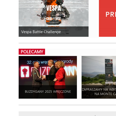
Vespa Battle Challenge
POLECAMY
ZAPRASZAMY NA WIR
BUZDYGANY 2025 WRĘCZONE
NA MONTE C