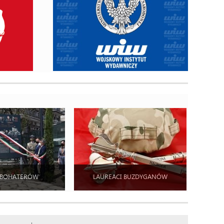
 BOHATERÓW
LAUREACI BUZDYGANÓW