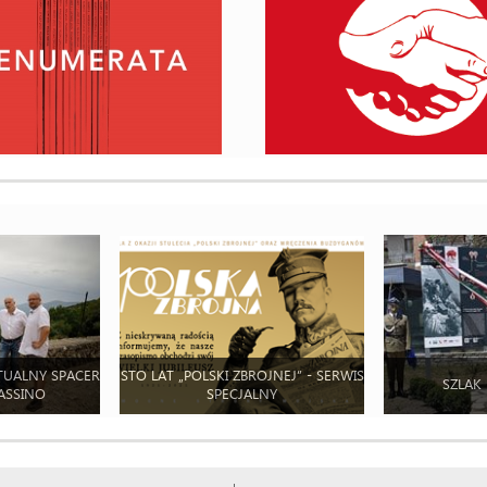
TUALNY SPACER
STO LAT „POLSKI ZBROJNEJ” - SERWIS
SZLAK
ASSINO
SPECJALNY