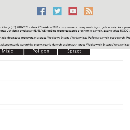
o i Rady (UE) 2016/679 z dnia 27 kwietnia 2016 r. w sprawie ochrony osób fizycznych w związku z 
Świat
Społeczność
Sport
Historia
Galerie
Wideo
ENGLI
oraz uchylenia dyrektywy 95/46/WE (ogólne rozporządzenie o ochronie danych, zwane także RODO).
acje dotyczące przetwarzania przez Wojskowy Instytut Wydawniczy Państwa danych osobowych. Pro
zaakceptowanie warunków przetwarzania danych osobowych przez Wojskowych Instytut Wydawniczy
Misje
Poligon
Sprzęt