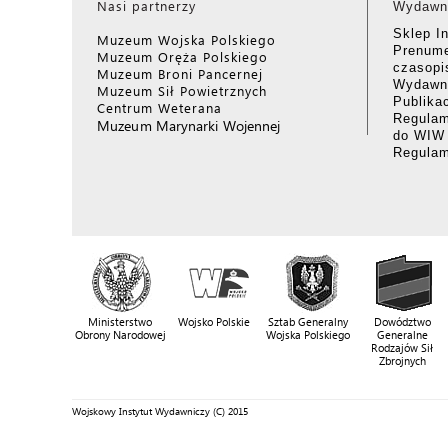
Nasi partnerzy
Wydawn
Sklep I
Muzeum Wojska Polskiego
Prenume
Muzeum Oręża Polskiego
czasop
Muzeum Broni Pancernej
Wydawni
Muzeum Sił Powietrznych
Publika
Centrum Weterana
Regulam
Muzeum Marynarki Wojennej
do WIW
Regula
Ministerstwo
Wojsko Polskie
Sztab Generalny
Dowództwo
Obrony Narodowej
Wojska Polskiego
Generalne
Rodzajów Sił
Zbrojnych
Wojskowy Instytut Wydawniczy (C) 2015