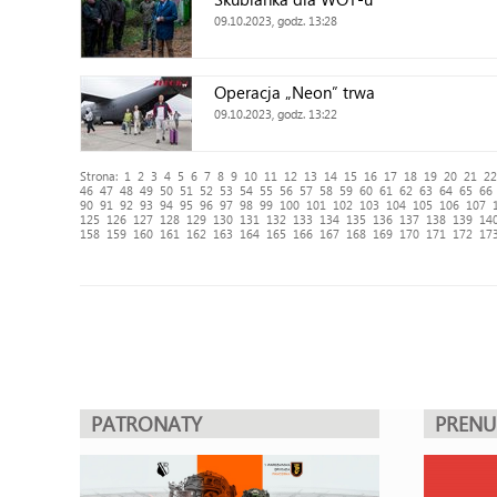
09.10.2023, godz. 13:28
Operacja „Neon” trwa
09.10.2023, godz. 13:22
Strona:
1
2
3
4
5
6
7
8
9
10
11
12
13
14
15
16
17
18
19
20
21
22
46
47
48
49
50
51
52
53
54
55
56
57
58
59
60
61
62
63
64
65
66
90
91
92
93
94
95
96
97
98
99
100
101
102
103
104
105
106
107
125
126
127
128
129
130
131
132
133
134
135
136
137
138
139
14
158
159
160
161
162
163
164
165
166
167
168
169
170
171
172
17
PATRONATY
PREN