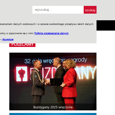
przetwarzaniem danych osobowych i w sprawie swobodnego przepływu takich danych
SH
SKLEP
Jednodniówki
Praca w WIW
simy o zapoznanie się z nimi:
Polityka przetwarzania danych
.
 –
Akceptuję
POLECAMY
Buzdygany 2025 wręczone