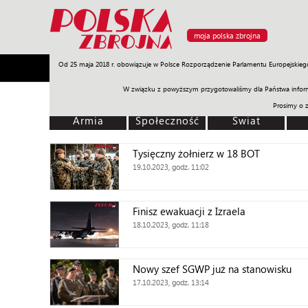
moja polska zbrojna
Od 25 maja 2018 r. obowiązuje w Polsce Rozporządzenie Parlamentu Europejskieg
Armia
Poligon
Sprzęt
Misje
Polityka
Prawo
W związku z powyższym przygotowaliśmy dla Państwa inform
Prosimy o 
Armia
Społeczność
Świat
Tysięczny żołnierz w 18 BOT
19.10.2023, godz. 11:02
Finisz ewakuacji z Izraela
18.10.2023, godz. 11:18
Nowy szef SGWP już na stanowisku
17.10.2023, godz. 13:14