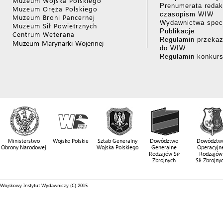
Muzeum Wojska Polskiego
Prenumerata redak
Muzeum Oręża Polskiego
czasopism WIW
Muzeum Broni Pancernej
Wydawnictwa specj
Muzeum Sił Powietrznych
Publikacje
Centrum Weterana
Regulamin przekaz
Muzeum Marynarki Wojennej
do WIW
Regulamin konkur
Ministerstwo
Wojsko Polskie
Sztab Generalny
Dowództwo
Dowództw
Obrony Narodowej
Wojska Polskiego
Generalne
Operacyjn
Rodzajów Sił
Rodzajów
Zbrojnych
Sił Zbrojny
Wojskowy Instytut Wydawniczy (C) 2015