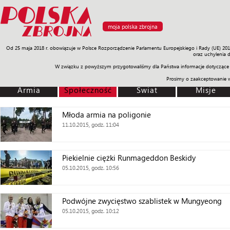
moja polska zbrojna
Od 25 maja 2018 r. obowiązuje w Polsce Rozporządzenie Parlamentu Europejskiego i Rady (UE) 20
Armia
Poligon
Sprzęt
Misje
Polityka
Prawo
Świat
Sp
oraz uchylenia 
W związku z powyższym przygotowaliśmy dla Państwa informacje dotyczące 
Prosimy o zaakceptowanie 
Armia
Społeczność
Świat
Misje
Młoda armia na poligonie
11.10.2015, godz. 11:04
Piekielnie ciężki Runmageddon Beskidy
05.10.2015, godz. 10:56
Podwójne zwycięstwo szablistek w Mungyeong
05.10.2015, godz. 10:12