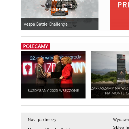
Vespa Battle Challenge
POLECAMY
ZAPRASZAMY NA WIR
BUZDYGANY 2025 WRĘCZONE
NA MONTE C
Nasi partnerzy
Wydawn
Sklep I