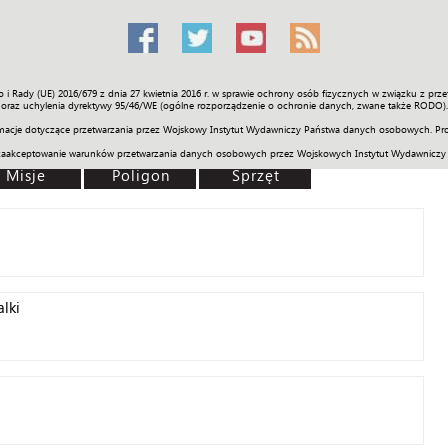
o i Rady (UE) 2016/679 z dnia 27 kwietnia 2016 r. w sprawie ochrony osób fizycznych w związku z 
Świat
Społeczność
Sport
Historia
Galerie
Wideo
ENGLI
oraz uchylenia dyrektywy 95/46/WE (ogólne rozporządzenie o ochronie danych, zwane także RODO).
acje dotyczące przetwarzania przez Wojskowy Instytut Wydawniczy Państwa danych osobowych. Pro
zaakceptowanie warunków przetwarzania danych osobowych przez Wojskowych Instytut Wydawniczy
Misje
Poligon
Sprzęt
alki