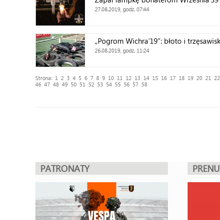
27.08.2019, godz. 07:44
„Pogrom Wichra’19”: błoto i trzęsawis
26.08.2019, godz. 11:24
Strona:
1
2
3
4
5
6
7
8
9
10
11
12
13
14
15
16
17
18
19
20
21
22
46
47
48
49
50
51
52
53
54
55
56
57
58
PATRONATY
PREN