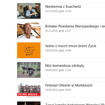
Niezłomna z Auschwitz
12.11.2019, godz. 12:10
Bohater Powstania Warszawskiego i w
05.11.2019, godz. 13:17
Jedno z moich imion brzmi Życie
19.09.2019, godz. 13:06
Nóż komandosa zdobyty
19.09.2019, godz. 12:55
Festiwal Orkiestr w Mundurach
13.09.2019, godz. 09:55
Zapal lampkę bohaterom Września’39