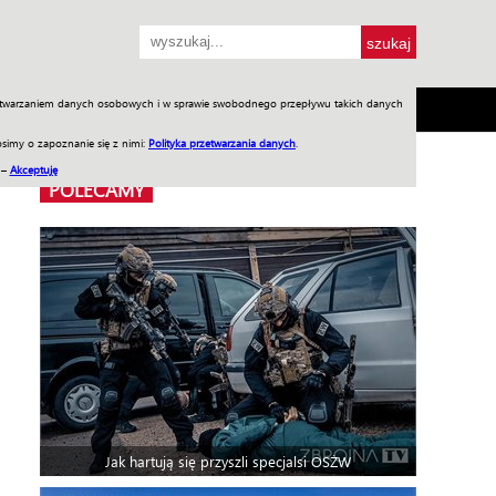
przetwarzaniem danych osobowych i w sprawie swobodnego przepływu takich danych
SH
SKLEP
Jednodniówki
Praca w WIW
simy o zapoznanie się z nimi:
Polityka przetwarzania danych
.
 –
Akceptuję
POLECAMY
Jak hartują się przyszli specjalsi OSŻW