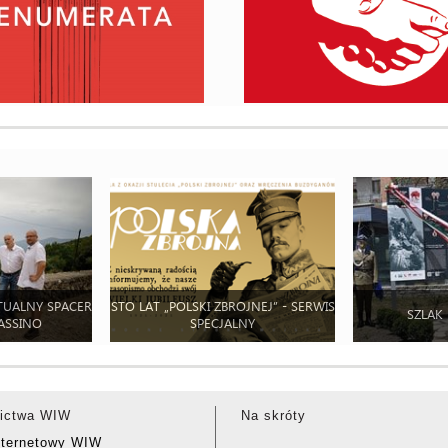
TUALNY SPACER
STO LAT „POLSKI ZBROJNEJ” - SERWIS
SZLAK
ASSINO
SPECJALNY
ictwa WIW
Na skróty
nternetowy WIW