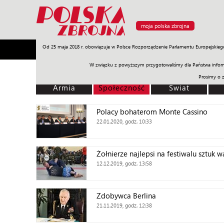
moja polska zbrojna
Od 25 maja 2018 r. obowiązuje w Polsce Rozporządzenie Parlamentu Europejskieg
Armia
Poligon
Sprzęt
Misje
Polityka
Prawo
W związku z powyższym przygotowaliśmy dla Państwa inform
Prosimy o 
Armia
Społeczność
Świat
Polacy bohaterom Monte Cassino
22.01.2020, godz. 10:33
Żołnierze najlepsi na festiwalu sztuk w
12.12.2019, godz. 13:58
Zdobywca Berlina
21.11.2019, godz. 12:38