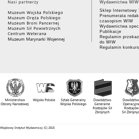
Nasi partnerzy
Wydawnictwa WIW
Sklep Internetow
Muzeum Wojska Polskiego
Prenumerata redak
Muzeum Oręża Polskiego
czasopism WIW
Muzeum Broni Pancernej
Wydawnictwa specj
Muzeum Sił Powietrznych
Publikacje
Centrum Weterana
Regulamin przekaz
Muzeum Marynarki Wojennej
do WIW
Regulamin konkur
Ministerstwo
Wojsko Polskie
Sztab Generalny
Dowództwo
Dowództw
Obrony Narodowej
Wojska Polskiego
Generalne
Operacyjn
Rodzajów Sił
Rodzajów
Zbrojnych
Sił Zbrojny
Wojskowy Instytut Wydawniczy (C) 2015