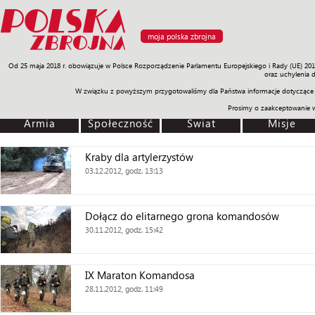
moja polska zbrojna
Od 25 maja 2018 r. obowiązuje w Polsce Rozporządzenie Parlamentu Europejskiego i Rady (UE) 20
Armia
Poligon
Sprzęt
Misje
Polityka
Prawo
Świat
Sp
oraz uchylenia 
W związku z powyższym przygotowaliśmy dla Państwa informacje dotyczące 
Prosimy o zaakceptowanie 
Armia
Społeczność
Świat
Misje
Kraby dla artylerzystów
03.12.2012, godz. 13:13
Dołącz do elitarnego grona komandosów
30.11.2012, godz. 15:42
IX Maraton Komandosa
28.11.2012, godz. 11:49