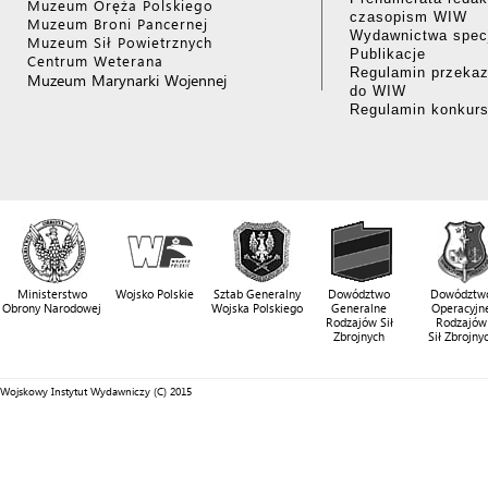
Muzeum Oręża Polskiego
czasopism WIW
Muzeum Broni Pancernej
Wydawnictwa specj
Muzeum Sił Powietrznych
Publikacje
Centrum Weterana
Regulamin przekaz
Muzeum Marynarki Wojennej
do WIW
Regulamin konkur
Ministerstwo
Wojsko Polskie
Sztab Generalny
Dowództwo
Dowództw
Obrony Narodowej
Wojska Polskiego
Generalne
Operacyjn
Rodzajów Sił
Rodzajów
Zbrojnych
Sił Zbrojny
Wojskowy Instytut Wydawniczy (C) 2015