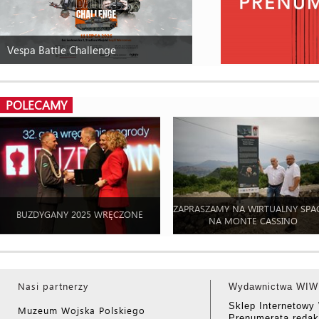
Vespa Battle Challenge
POLECAMY
ZAPRASZAMY NA WIRTUALNY SPA
BUZDYGANY 2025 WRĘCZONE
NA MONTE CASSINO
Nasi partnerzy
Wydawnictwa WIW
Sklep Internetow
Muzeum Wojska Polskiego
Prenumerata redak