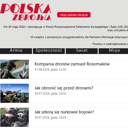
moja polska zbrojna
Od 25 maja 2018 r. obowiązuje w Polsce Rozporządzenie Parlamentu Europejskiego i Rady (UE) 20
Armia
Poligon
Sprzęt
Misje
Polityka
Prawo
Świat
Sp
oraz uchylenia 
W związku z powyższym przygotowaliśmy dla Państwa informacje dotyczące 
Prosimy o zaakceptowanie 
Armia
Społeczność
Świat
Misje
Kompania dronów zamiast Rosomaków
07.08.2026, godz. 11:30
Jak obronić się przed dronami?
30.07.2026, godz. 10:32
Jak szkolą się nurkowie bojowi?
20.07.2026, godz. 10:29