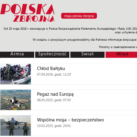
moja polska zbrojna
Od 25 maja 2018 r. obowiązuje w Polsce Rozporządzenie Parlamentu Europejskiego i Rady (UE) 20
Armia
Poligon
Sprzęt
Misje
Polityka
Prawo
Świat
Sp
oraz uchylenia 
W związku z powyższym przygotowaliśmy dla Państwa informacje dotyczące 
Prosimy o zaakceptowanie 
Armia
Społeczność
Świat
Misje
Chłód Bałtyku
07.04.2026, godz. 11:19
Pegaz nad Europą
08.05.2025, godz. 07:35
Wspólna misja – bezpieczeństwo
10.02.2025, godz. 20:41