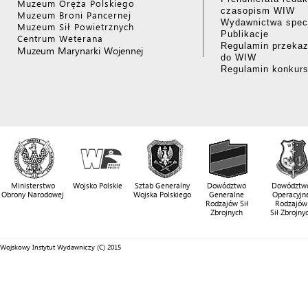
Muzeum Oręża Polskiego
czasopism WIW
Muzeum Broni Pancernej
Wydawnictwa specj
Muzeum Sił Powietrznych
Publikacje
Centrum Weterana
Regulamin przekaz
Muzeum Marynarki Wojennej
do WIW
Regulamin konkur
Ministerstwo
Wojsko Polskie
Sztab Generalny
Dowództwo
Dowództw
Obrony Narodowej
Wojska Polskiego
Generalne
Operacyjn
Rodzajów Sił
Rodzajów
Zbrojnych
Sił Zbrojny
Wojskowy Instytut Wydawniczy (C) 2015