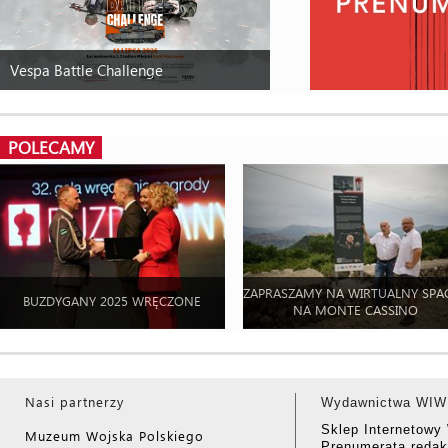
Vespa Battle Challenge
POLECAMY
ZAPRASZAMY NA WIRTUALNY SPA
BUZDYGANY 2025 WRĘCZONE
NA MONTE CASSINO
Nasi partnerzy
Wydawnictwa WIW
Sklep Internetow
Muzeum Wojska Polskiego
Prenumerata redak