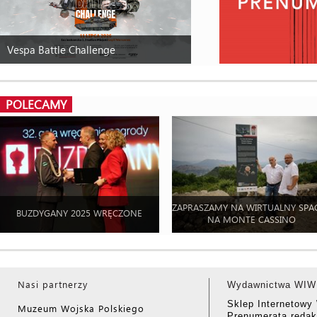
Vespa Battle Challenge
POLECAMY
ZAPRASZAMY NA WIRTUALNY SPA
BUZDYGANY 2025 WRĘCZONE
NA MONTE CASSINO
Nasi partnerzy
Wydawnictwa WIW
Sklep Internetow
Muzeum Wojska Polskiego
Prenumerata redak