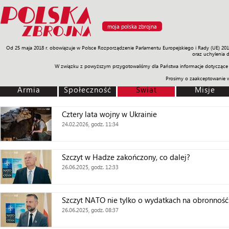
moja polska zbrojna
Od 25 maja 2018 r. obowiązuje w Polsce Rozporządzenie Parlamentu Europejskiego i Rady (UE) 20
Armia
Poligon
Sprzęt
Misje
Polityka
Prawo
Świat
Sp
oraz uchylenia 
W związku z powyższym przygotowaliśmy dla Państwa informacje dotyczące 
Prosimy o zaakceptowanie 
Armia
Społeczność
Świat
Misje
Cztery lata wojny w Ukrainie
24.02.2026, godz. 11:34
Szczyt w Hadze zakończony, co dalej?
26.06.2025, godz. 12:33
Szczyt NATO nie tylko o wydatkach na obronność
26.06.2025, godz. 08:37