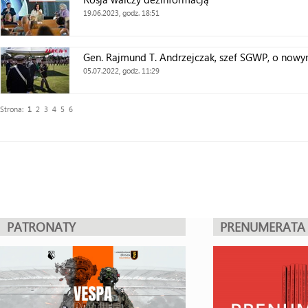
19.06.2023, godz. 18:51
Gen. Rajmund T. Andrzejczak, szef SGWP, o no
05.07.2022, godz. 11:29
Strona:
1
2
3
4
5
6
PATRONATY
PRENUMERATA