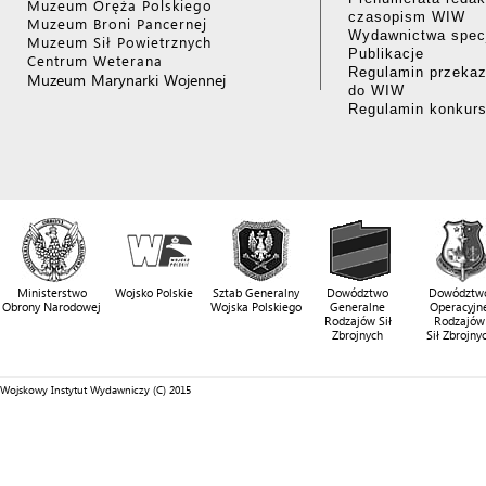
Muzeum Oręża Polskiego
czasopism WIW
Muzeum Broni Pancernej
Wydawnictwa specj
Muzeum Sił Powietrznych
Publikacje
Centrum Weterana
Regulamin przekaz
Muzeum Marynarki Wojennej
do WIW
Regulamin konkur
Ministerstwo
Wojsko Polskie
Sztab Generalny
Dowództwo
Dowództw
Obrony Narodowej
Wojska Polskiego
Generalne
Operacyjn
Rodzajów Sił
Rodzajów
Zbrojnych
Sił Zbrojny
Wojskowy Instytut Wydawniczy (C) 2015