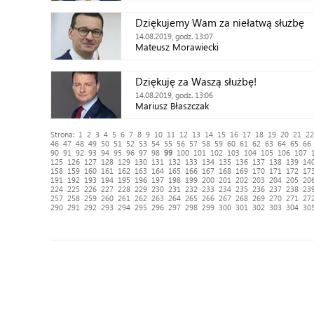
Dziękujemy Wam za niełatwą służbę
14.08.2019, godz. 13:07
Mateusz Morawiecki
Dziękuję za Waszą służbę!
14.08.2019, godz. 13:06
Mariusz Błaszczak
Strona:
1
2
3
4
5
6
7
8
9
10
11
12
13
14
15
16
17
18
19
20
21
22
46
47
48
49
50
51
52
53
54
55
56
57
58
59
60
61
62
63
64
65
66
90
91
92
93
94
95
96
97
98
99
100
101
102
103
104
105
106
107
125
126
127
128
129
130
131
132
133
134
135
136
137
138
139
14
158
159
160
161
162
163
164
165
166
167
168
169
170
171
172
17
191
192
193
194
195
196
197
198
199
200
201
202
203
204
205
20
224
225
226
227
228
229
230
231
232
233
234
235
236
237
238
23
257
258
259
260
261
262
263
264
265
266
267
268
269
270
271
27
290
291
292
293
294
295
296
297
298
299
300
301
302
303
304
30