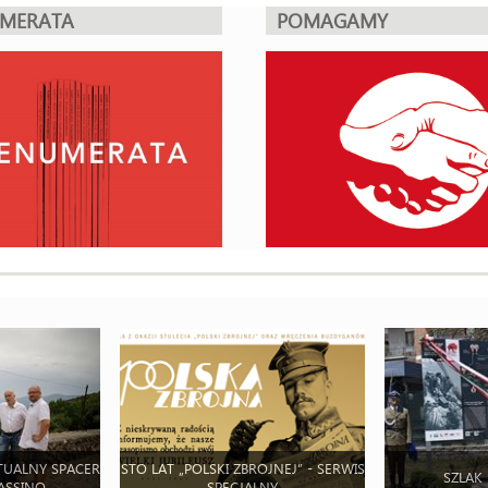
UMERATA
POMAGAMY
TUALNY SPACER
STO LAT „POLSKI ZBROJNEJ” - SERWIS
SZLAK
ASSINO
SPECJALNY