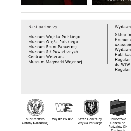
Nasi partnerzy
Wydawn
Sklep I
Muzeum Wojska Polskiego
Prenume
Muzeum Oręża Polskiego
czasop
Muzeum Broni Pancernej
Wydawni
Muzeum Sił Powietrznych
Publika
Centrum Weterana
Regulam
Muzeum Marynarki Wojennej
do WIW
Regula
Ministerstwo
Wojsko Polskie
Sztab Generalny
Dowództwo
Obrony Narodowej
Wojska Polskiego
Generalne
Rodzajów Sił
Zbrojnych