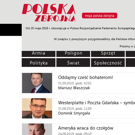
moja polska zbrojna
Od 25 maja 2018 r. obowiązuje w Polsce Rozporządzenie Parlamentu Europejskieg
Armia
Poligon
Sprzęt
Misje
Polityka
Prawo
W związku z powyższym przygotowaliśmy dla Państwa inform
Prosimy o 
Armia
Poligon
Sprzęt
Polityka
Świat
Społeczność
Oddajmy cześć bohaterom!
01.09.2019, godz. 02:01
Mariusz Błaszczak
Westerplatte i Poczta Gdańska – symb
31.08.2019, godz. 11:00
Dominik Smyrgała
Ameryka wraca do czołgów
24.08.2019, godz. 09:19