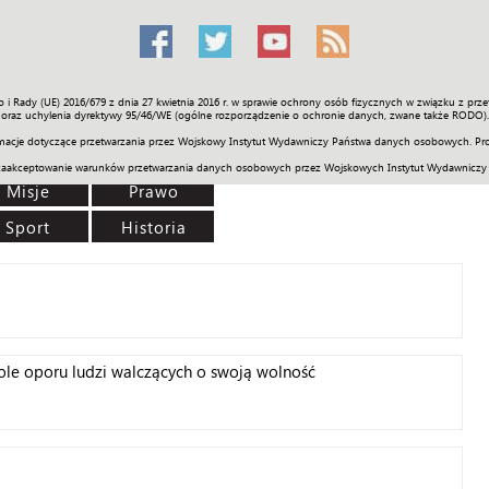
o i Rady (UE) 2016/679 z dnia 27 kwietnia 2016 r. w sprawie ochrony osób fizycznych w związku z 
Świat
Społeczność
Sport
Historia
Galerie
Wideo
ENGLI
oraz uchylenia dyrektywy 95/46/WE (ogólne rozporządzenie o ochronie danych, zwane także RODO).
acje dotyczące przetwarzania przez Wojskowy Instytut Wydawniczy Państwa danych osobowych. Pro
zaakceptowanie warunków przetwarzania danych osobowych przez Wojskowych Instytut Wydawniczy
Misje
Prawo
Sport
Historia
ole oporu ludzi walczących o swoją wolność