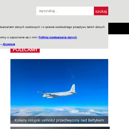
przetwarzaniem danych osobowych i w sprawie swobodnego przepływu takich danych
SH
SKLEP
Jednodniówki
Praca w WIW
simy o zapoznanie się z nimi:
Polityka przetwarzania danych
.
 –
Akceptuję
POLECAMY
Kolejny rosyjski samolot przechwycony nad Bałtykiem