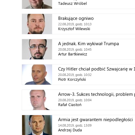
Tadeusz Wróbel
Brakujące ogniwo
22.08.2019, godz. 10:13
Krzysztof Wilewski
A jednak. Kim wykiwał Trumpa
20.08.2019, godz. 10:45
Artur Bartkiewicz
Czy Hitler chciał podbić Szwajcarię w 
20.08.2019, godz. 10:32
Piotr Korczyński
Arrow-3. Sukces technologii, problem p
20.08.2019, godz. 10:04
Rafał Ciastoń
Armia jest gwarantem niepodległości
14.08.2019, godz. 13:09
Andrzej Duda