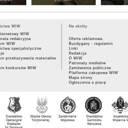
ictwa WIW
Na skróty
nternetowy WIW
rata redakcyjna
Oferta reklamowa
ism WIW
Buzdygany - regulamin
ctwa specjalistyczne
Linki
cje
Redakcja
in przekazywania materiałów
O WIW
Patronaty medialne
min konkursów WIW
Zamówienia publiczne
Platforma zakupowa WIW
Mapa strony
Ogłoszenia o pracę
Dowództwo
Wojska Obrony
Żandarmeria
Dowództwo
Inspektora
Operacyjne
Terytorialnej
Wojskowa
Garnizonu
Wsparcia 
Rodzajów
Warszawa
Sił Zbrojnych