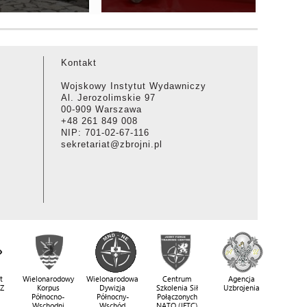
Kontakt
Wojskowy Instytut Wydawniczy
Al. Jerozolimskie 97
00-909 Warszawa
+48 261 849 008
NIP: 701-02-67-116
sekretariat@zbrojni.pl
t
Wielonarodowy
Wielonarodowa
Centrum
Agencja
SZ
Korpus
Dywizja
Szkolenia Sił
Uzbrojenia
Północno-
Północny-
Połączonych
Wschodni
Wschód
NATO (JFTC)