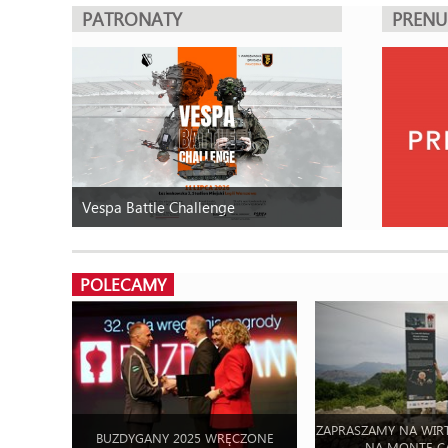
PATRONATY
PREN
Vespa Battle Challenge
POLECAMY
ZAPRASZAMY NA WIR
BUZDYGANY 2025 WRĘCZONE
NA MONTE C