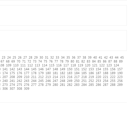
23
24
25
26
27
28
29
30
31
32
33
34
35
36
37
38
39
40
41
42
43
44
45
67
68
69
70
71
72
73
74
75
76
77
78
79
80
81
82
83
84
85
86
87
88
89
108
109
110
111
112
113
114
115
116
117
118
119
120
121
122
123
124
0
141
142
143
144
145
146
147
148
149
150
151
152
153
154
155
156
157
3
174
175
176
177
178
179
180
181
182
183
184
185
186
187
188
189
190
6
207
208
209
210
211
212
213
214
215
216
217
218
219
220
221
222
223
9
240
241
242
243
244
245
246
247
248
249
250
251
252
253
254
255
256
2
273
274
275
276
277
278
279
280
281
282
283
284
285
286
287
288
289
5
306
307
308
309