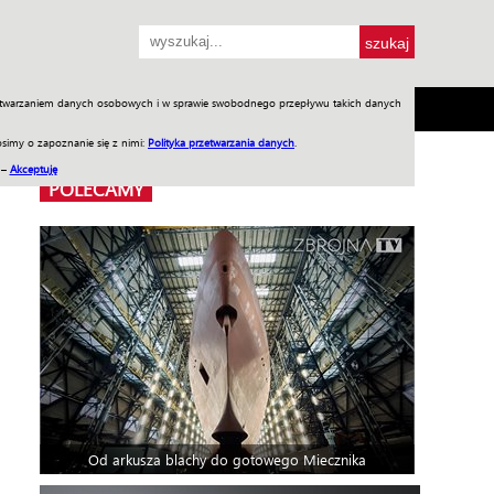
przetwarzaniem danych osobowych i w sprawie swobodnego przepływu takich danych
SH
SKLEP
Jednodniówki
Praca w WIW
simy o zapoznanie się z nimi:
Polityka przetwarzania danych
.
 –
Akceptuję
POLECAMY
Od arkusza blachy do gotowego Miecznika