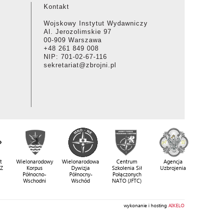
Kontakt
Wojskowy Instytut Wydawniczy
Al. Jerozolimskie 97
00-909 Warszawa
+48 261 849 008
NIP: 701-02-67-116
sekretariat@zbrojni.pl
t
Wielonarodowy
Wielonarodowa
Centrum
Agencja
SZ
Korpus
Dywizja
Szkolenia Sił
Uzbrojenia
Północno-
Północny-
Połączonych
Wschodni
Wschód
NATO (JFTC)
wykonanie i hosting
AIKELO