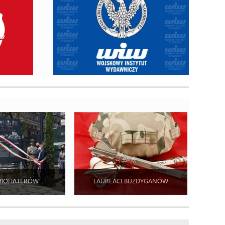
 BOHATERÓW
LAUREACI BUZDYGANÓW