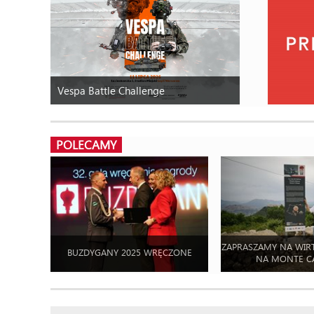
Vespa Battle Challenge
POLECAMY
ZAPRASZAMY NA WIR
BUZDYGANY 2025 WRĘCZONE
NA MONTE C