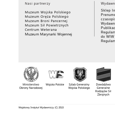
Nasi partnerzy
Wydawn
Sklep I
Muzeum Wojska Polskiego
Prenume
Muzeum Oręża Polskiego
czasop
Muzeum Broni Pancernej
Wydawni
Muzeum Sił Powietrznych
Publika
Centrum Weterana
Regulam
Muzeum Marynarki Wojennej
do WIW
Regula
Ministerstwo
Wojsko Polskie
Sztab Generalny
Dowództwo
Obrony Narodowej
Wojska Polskiego
Generalne
Rodzajów Sił
Zbrojnych
Wojskowy Instytut Wydawniczy (C) 2015