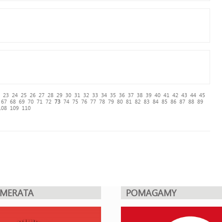
23
24
25
26
27
28
29
30
31
32
33
34
35
36
37
38
39
40
41
42
43
44
45
67
68
69
70
71
72
73
74
75
76
77
78
79
80
81
82
83
84
85
86
87
88
89
108
109
110
UMERATA
POMAGAMY