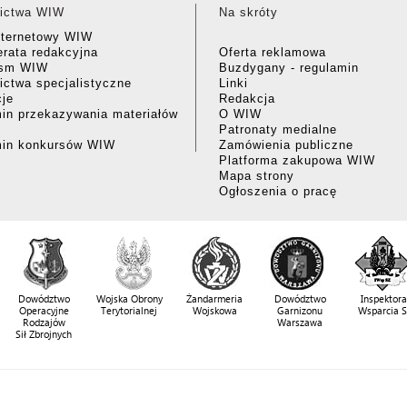
ictwa WIW
Na skróty
nternetowy WIW
rata redakcyjna
Oferta reklamowa
ism WIW
Buzdygany - regulamin
ctwa specjalistyczne
Linki
cje
Redakcja
in przekazywania materiałów
O WIW
Patronaty medialne
min konkursów WIW
Zamówienia publiczne
Platforma zakupowa WIW
Mapa strony
Ogłoszenia o pracę
Dowództwo
Wojska Obrony
Żandarmeria
Dowództwo
Inspektora
Operacyjne
Terytorialnej
Wojskowa
Garnizonu
Wsparcia 
Rodzajów
Warszawa
Sił Zbrojnych