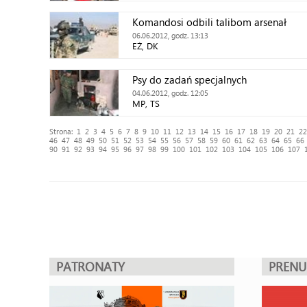
Komandosi odbili talibom arsenał
06.06.2012, godz. 13:13
EŻ, DK
Psy do zadań specjalnych
04.06.2012, godz. 12:05
MP, TS
Strona:
1
2
3
4
5
6
7
8
9
10
11
12
13
14
15
16
17
18
19
20
21
22
46
47
48
49
50
51
52
53
54
55
56
57
58
59
60
61
62
63
64
65
66
90
91
92
93
94
95
96
97
98
99
100
101
102
103
104
105
106
107
PATRONATY
PREN