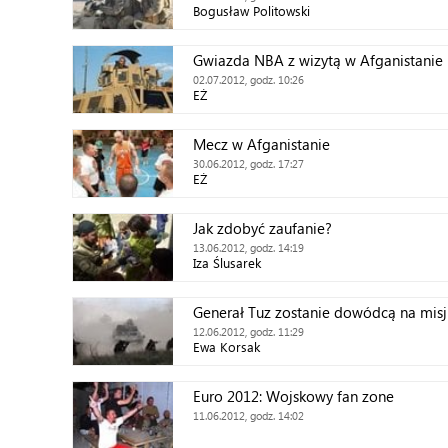
Bogusław Politowski
Gwiazda NBA z wizytą w Afganistanie
02.07.2012, godz. 10:26
EŻ
Mecz w Afganistanie
30.06.2012, godz. 17:27
EŻ
Jak zdobyć zaufanie?
13.06.2012, godz. 14:19
Iza Ślusarek
Generał Tuz zostanie dowódcą na misj
12.06.2012, godz. 11:29
Ewa Korsak
Euro 2012: Wojskowy fan zone
11.06.2012, godz. 14:02