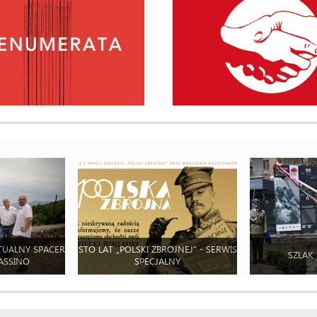
TUALNY SPACER
STO LAT „POLSKI ZBROJNEJ” - SERWIS
SZLAK
ASSINO
SPECJALNY