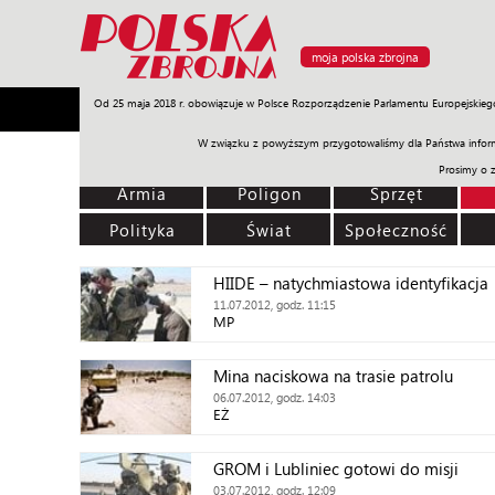
moja polska zbrojna
Od 25 maja 2018 r. obowiązuje w Polsce Rozporządzenie Parlamentu Europejskieg
Armia
Poligon
Sprzęt
Misje
Polityka
Prawo
W związku z powyższym przygotowaliśmy dla Państwa inform
Prosimy o 
Armia
Poligon
Sprzęt
Polityka
Świat
Społeczność
HIIDE – natychmiastowa identyfikacja
11.07.2012, godz. 11:15
MP
Mina naciskowa na trasie patrolu
06.07.2012, godz. 14:03
EŻ
GROM i Lubliniec gotowi do misji
03.07.2012, godz. 12:09