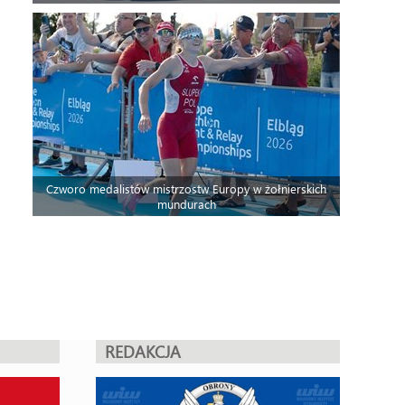
Czworo medalistów mistrzostw Europy w żołnierskich
mundurach
REDAKCJA