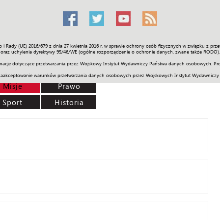
o i Rady (UE) 2016/679 z dnia 27 kwietnia 2016 r. w sprawie ochrony osób fizycznych w związku z 
Świat
Społeczność
Sport
Historia
Galerie
Wideo
ENGLI
oraz uchylenia dyrektywy 95/46/WE (ogólne rozporządzenie o ochronie danych, zwane także RODO).
acje dotyczące przetwarzania przez Wojskowy Instytut Wydawniczy Państwa danych osobowych. Pro
zaakceptowanie warunków przetwarzania danych osobowych przez Wojskowych Instytut Wydawniczy
Misje
Prawo
Sport
Historia