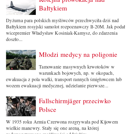
Bałtykiem
Dyżurna para polskich myśliwców przechwyciła dziś nad
Bałtykiem rosyjski samolot rozpoznawczy Ił-20M. Jak podał
wicepremier Władysław Kosiniak-Kamysz, do zdarzenia
doszło...
Młodzi medycy na poligonie
Tamowanie masywnych krwotoków w
warunkach bojowych, np. w okopach,
ewakuacja z pola walki, transport rannych śmigłowcem lub
wozem ewakuacji medycznej, udzielanie pierwsze...
Fallschirmjäger przeciwko
Polsce
W 1935 roku Armia Czerwona rozgrywała pod Kijowem
wielkie manewry. Stały się one areną, na której