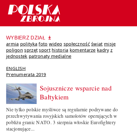
WYBIERZ DZIAŁ
armia
polityka
foto
wideo
społeczność
świat
misje
poligon
sprzęt
sport
historia
komentarze
kadry
z
jednostek
patronaty medialne
ENGLISH
Prenumerata 2019
Sojusznicze wsparcie nad
Bałtykiem
Nie tylko polskie myśliwce są regularnie podrywane do
przechwytywania rosyjskich samolotów operujących w
pobliżu granic NATO. 3 sierpnia włoskie Eurofightery
stacjonujące...