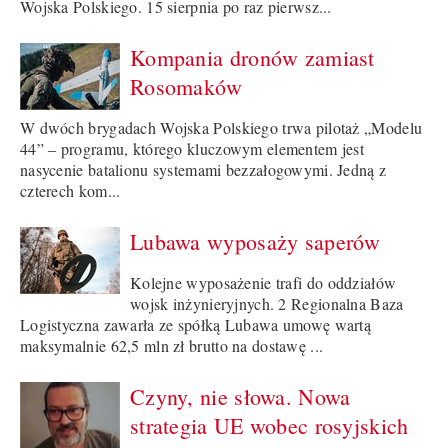
Wojska Polskiego. 15 sierpnia po raz pierwsz...
Kompania dronów zamiast
Rosomaków
W dwóch brygadach Wojska Polskiego trwa pilotaż „Modelu
44” – programu, którego kluczowym elementem jest
nasycenie batalionu systemami bezzałogowymi. Jedną z
czterech kom...
Lubawa wyposaży saperów
Kolejne wyposażenie trafi do oddziałów
wojsk inżynieryjnych. 2 Regionalna Baza
Logistyczna zawarła ze spółką Lubawa umowę wartą
maksymalnie 62,5 mln zł brutto na dostawę ...
Czyny, nie słowa. Nowa
strategia UE wobec rosyjskich