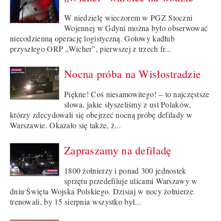
W niedzielę wieczorem w PGZ Stoczni
Wojennej w Gdyni można było obserwować
niecodzienną operację logistyczną. Gotowy kadłub
przyszłego ORP „Wicher”, pierwszej z trzech fr...
Nocna próba na Wisłostradzie
Piękne! Coś niesamowitego! – to najczęstsze
słowa, jakie słyszeliśmy z ust Polaków,
którzy zdecydowali się obejrzeć nocną próbę defilady w
Warszawie. Okazało się także, ż...
Zapraszamy na defiladę
1800 żołnierzy i ponad 300 jednostek
sprzętu przedefiluje ulicami Warszawy w
dniu Święta Wojska Polskiego. Dzisiaj w nocy żołnierze
trenowali, by 15 sierpnia wszystko był...