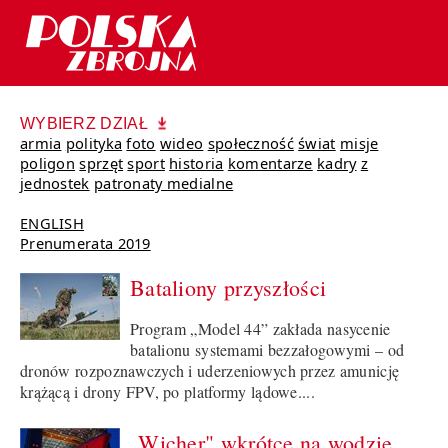
WYBIERZ DZIAŁ
armia
polityka
foto
wideo
społeczność
świat
misje
poligon
sprzęt
sport
historia
komentarze
kadry
z
jednostek
patronaty medialne
ENGLISH
Prenumerata 2019
Bataliony przyszłości
Program „Model 44” zakłada nasycenie
batalionu systemami bezzałogowymi – od
dronów rozpoznawczych i uderzeniowych przez amunicję
krążącą i drony FPV, po platformy lądowe....
„Wicher" wkrótce na wodzie