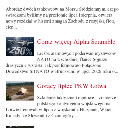
Abordaż dwóch tankowców na Morzu Śródziemnym, czego
świadkami byliśmy na przełomie lipca i sierpnia, otwiera
nowy rozdział w historii zmagań Zachodu z rosyjską flotą
cien...
Coraz więcej Alpha Scramble
Liczba alarmowych poderwań myśliwców
NATO na wschodniej flance Sojuszu
drastycznie wzrosła. Jak poinformowało Połączone
Dowództwo Sił NATO w Brunssum, w lipcu 2026 roku o...
Gorący lipiec PKW Łotwa
Szkolenie taktyczne i ogniowe – żołnierze
polskiego kontyngentu wojskowego na
Łotwie trenowali w lipcu z wojskami z Hiszpanii, Włoch,
Kanady, ze Słowenii i z Czarnogóry. ...