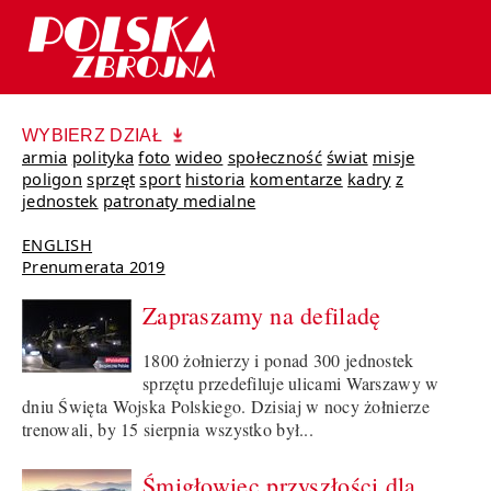
WYBIERZ DZIAŁ
armia
polityka
foto
wideo
społeczność
świat
misje
poligon
sprzęt
sport
historia
komentarze
kadry
z
jednostek
patronaty medialne
ENGLISH
Prenumerata 2019
Zapraszamy na defiladę
1800 żołnierzy i ponad 300 jednostek
sprzętu przedefiluje ulicami Warszawy w
dniu Święta Wojska Polskiego. Dzisiaj w nocy żołnierze
trenowali, by 15 sierpnia wszystko był...
Śmigłowiec przyszłości dla