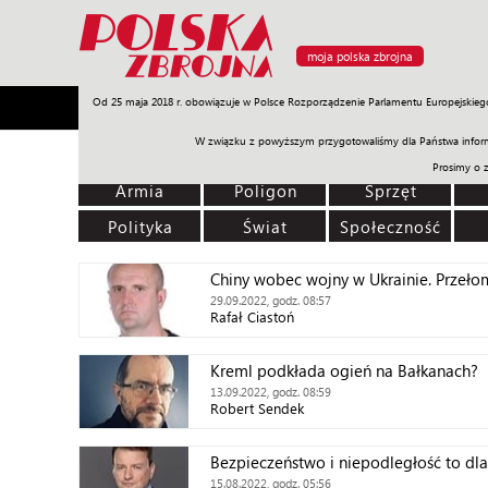
moja polska zbrojna
Od 25 maja 2018 r. obowiązuje w Polsce Rozporządzenie Parlamentu Europejskieg
Armia
Poligon
Sprzęt
Misje
Polityka
Prawo
W związku z powyższym przygotowaliśmy dla Państwa inform
Prosimy o 
Armia
Poligon
Sprzęt
Polityka
Świat
Społeczność
Chiny wobec wojny w Ukrainie. Przeł
29.09.2022, godz. 08:57
Rafał Ciastoń
Kreml podkłada ogień na Bałkanach?
13.09.2022, godz. 08:59
Robert Sendek
Bezpieczeństwo i niepodległość to dla
15.08.2022, godz. 05:56