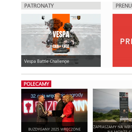
PATRONATY
PREN
Vespa Battle Challenge
POLECAMY
ZAPRASZAMY NA WIR
BUZDYGANY 2025 WRĘCZONE
NA MONTE C