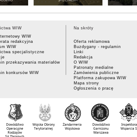
ictwa WIW
Na skróty
nternetowy WIW
rata redakcyjna
Oferta reklamowa
ism WIW
Buzdygany - regulamin
ctwa specjalistyczne
Linki
cje
Redakcja
in przekazywania materiałów
O WIW
Patronaty medialne
min konkursów WIW
Zamówienia publiczne
Platforma zakupowa WIW
Mapa strony
Ogłoszenia o pracę
Dowództwo
Wojska Obrony
Żandarmeria
Dowództwo
Inspektora
Operacyjne
Terytorialnej
Wojskowa
Garnizonu
Wsparcia 
Rodzajów
Warszawa
Sił Zbrojnych