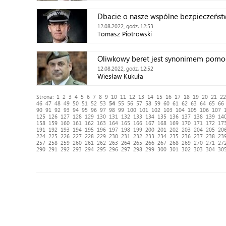
Dbacie o nasze wspólne bezpieczeńs
12.08.2022, godz. 12:53
Tomasz Piotrowski
Oliwkowy beret jest synonimem pomoc
12.08.2022, godz. 12:52
Wiesław Kukuła
Strona:
1
2
3
4
5
6
7
8
9
10
11
12
13
14
15
16
17
18
19
20
21
22
46
47
48
49
50
51
52
53
54
55
56
57
58
59
60
61
62
63
64
65
66
90
91
92
93
94
95
96
97
98
99
100
101
102
103
104
105
106
107
125
126
127
128
129
130
131
132
133
134
135
136
137
138
139
14
158
159
160
161
162
163
164
165
166
167
168
169
170
171
172
17
191
192
193
194
195
196
197
198
199
200
201
202
203
204
205
20
224
225
226
227
228
229
230
231
232
233
234
235
236
237
238
23
257
258
259
260
261
262
263
264
265
266
267
268
269
270
271
27
290
291
292
293
294
295
296
297
298
299
300
301
302
303
304
30