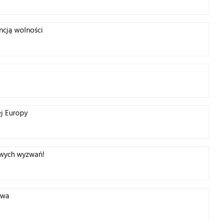
ncją wolności
ej Europy
nowych wyzwań!
twa