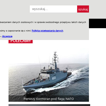
przetwarzaniem danych osobowych i w sprawie swobodnego przepływu takich danych
SH
SKLEP
Jednodniówki
Praca w WIW
simy o zapoznanie się z nimi:
Polityka przetwarzania danych
.
 –
Akceptuję
POLECAMY
Pierwszy Kormoran pod flagą NATO