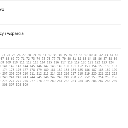
two
y i wsparcia
23
24
25
26
27
28
29
30
31
32
33
34
35
36
37
38
39
40
41
42
43
44
45
67
68
69
70
71
72
73
74
75
76
77
78
79
80
81
82
83
84
85
86
87
88
89
108
109
110
111
112
113
114
115
116
117
118
119
120
121
122
123
124
0
141
142
143
144
145
146
147
148
149
150
151
152
153
154
155
156
157
3
174
175
176
177
178
179
180
181
182
183
184
185
186
187
188
189
190
6
207
208
209
210
211
212
213
214
215
216
217
218
219
220
221
222
223
9
240
241
242
243
244
245
246
247
248
249
250
251
252
253
254
255
256
2
273
274
275
276
277
278
279
280
281
282
283
284
285
286
287
288
289
5
306
307
308
309