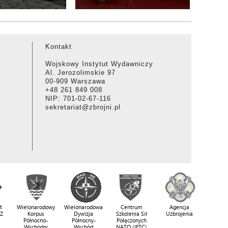
Kontakt
Wojskowy Instytut Wydawniczy
Al. Jerozolimskie 97
00-909 Warszawa
+48 261 849 008
NIP: 701-02-67-116
sekretariat@zbrojni.pl
t
Wielonarodowy
Wielonarodowa
Centrum
Agencja
SZ
Korpus
Dywizja
Szkolenia Sił
Uzbrojenia
Północno-
Północny-
Połączonych
Wschodni
Wschód
NATO (JFTC)