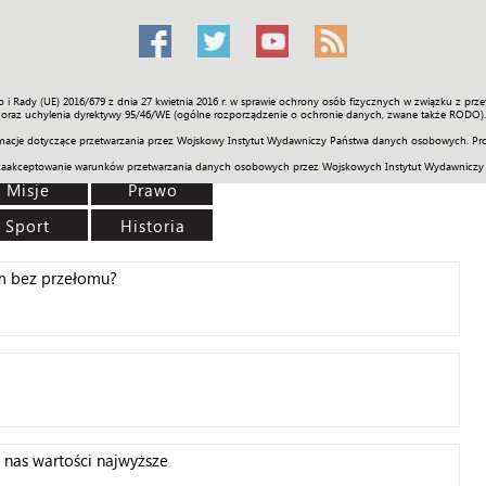
o i Rady (UE) 2016/679 z dnia 27 kwietnia 2016 r. w sprawie ochrony osób fizycznych w związku z 
Świat
Społeczność
Sport
Historia
Galerie
Wideo
ENGLI
oraz uchylenia dyrektywy 95/46/WE (ogólne rozporządzenie o ochronie danych, zwane także RODO).
acje dotyczące przetwarzania przez Wojskowy Instytut Wydawniczy Państwa danych osobowych. Pro
zaakceptowanie warunków przetwarzania danych osobowych przez Wojskowych Instytut Wydawniczy
Misje
Prawo
Sport
Historia
om bez przełomu?
 nas wartości najwyższe