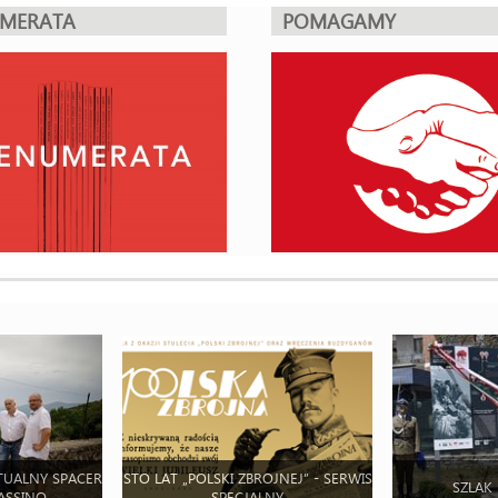
UMERATA
POMAGAMY
TUALNY SPACER
STO LAT „POLSKI ZBROJNEJ” - SERWIS
SZLAK
ASSINO
SPECJALNY