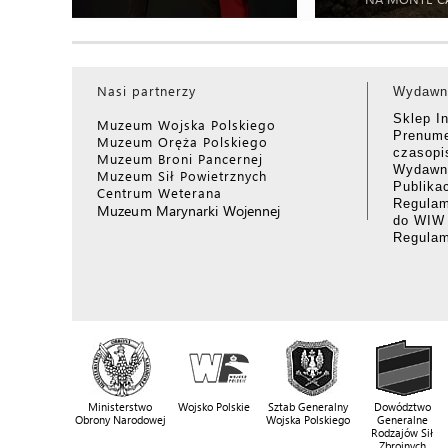
Nasi partnerzy
Wydawn
Sklep I
Muzeum Wojska Polskiego
Prenume
Muzeum Oręża Polskiego
czasop
Muzeum Broni Pancernej
Wydawni
Muzeum Sił Powietrznych
Publika
Centrum Weterana
Regulam
Muzeum Marynarki Wojennej
do WIW
Regula
Ministerstwo
Wojsko Polskie
Sztab Generalny
Dowództwo
Obrony Narodowej
Wojska Polskiego
Generalne
Rodzajów Sił
Zbrojnych