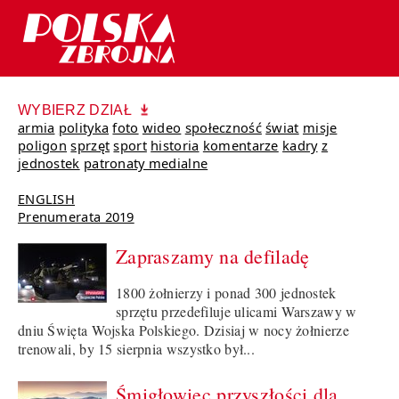
WYBIERZ DZIAŁ
armia
polityka
foto
wideo
społeczność
świat
misje
poligon
sprzęt
sport
historia
komentarze
kadry
z
jednostek
patronaty medialne
ENGLISH
Prenumerata 2019
Zapraszamy na defiladę
1800 żołnierzy i ponad 300 jednostek
sprzętu przedefiluje ulicami Warszawy w
dniu Święta Wojska Polskiego. Dzisiaj w nocy żołnierze
trenowali, by 15 sierpnia wszystko był...
Śmigłowiec przyszłości dla