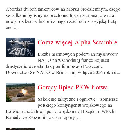
Abordaż dwóch tankowców na Morzu Śródziemnym, czego
świadkami byliśmy na przełomie lipca i sierpnia, otwiera
nowy rozdział w historii zmagań Zachodu z rosyjską flotą
cien...
Coraz więcej Alpha Scramble
Liczba alarmowych poderwań myśliwców
NATO na wschodniej flance Sojuszu
drastycznie wzrosła. Jak poinformowało Połączone
Dowództwo Sił NATO w Brunssum, w lipcu 2026 roku o...
Gorący lipiec PKW Łotwa
Szkolenie taktyczne i ogniowe – żołnierze
polskiego kontyngentu wojskowego na
Łotwie trenowali w lipcu z wojskami z Hiszpanii, Włoch,
Kanady, ze Słowenii i z Czarnogóry. ...